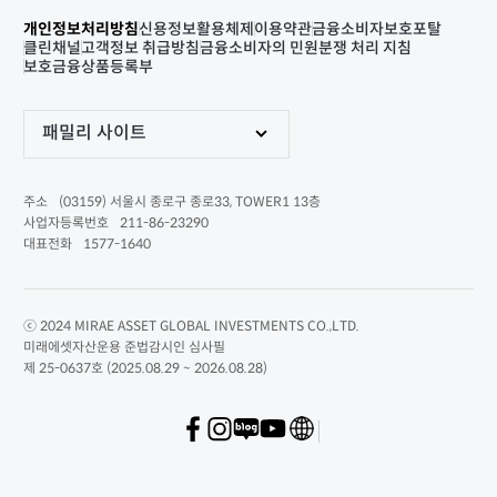
개인정보처리방침
신용정보활용체제
이용약관
금융소비자보호포탈
클린채널
고객정보 취급방침
금융소비자의 민원분쟁 처리 지침
보호금융상품등록부
패밀리 사이트
(03159) 서울시 종로구 종로33, TOWER1 13층
주소
211-86-23290
사업자등록번호
1577-1640
대표전화
ⓒ 2024 MIRAE ASSET GLOBAL INVESTMENTS CO.,LTD.
미래에셋자산운용 준법감시인 심사필
제 25-0637호 (2025.08.29 ~ 2026.08.28)