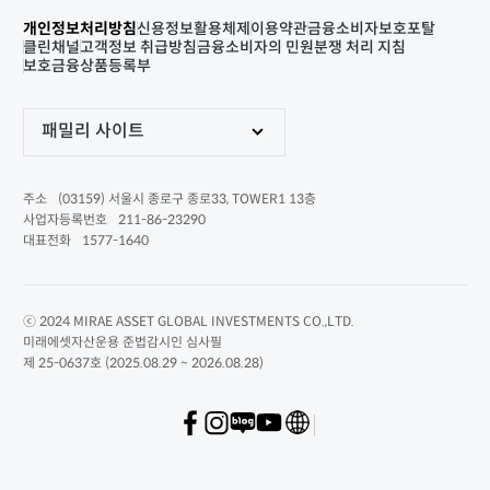
개인정보처리방침
신용정보활용체제
이용약관
금융소비자보호포탈
클린채널
고객정보 취급방침
금융소비자의 민원분쟁 처리 지침
보호금융상품등록부
패밀리 사이트
(03159) 서울시 종로구 종로33, TOWER1 13층
주소
211-86-23290
사업자등록번호
1577-1640
대표전화
ⓒ 2024 MIRAE ASSET GLOBAL INVESTMENTS CO.,LTD.
미래에셋자산운용 준법감시인 심사필
제 25-0637호 (2025.08.29 ~ 2026.08.28)