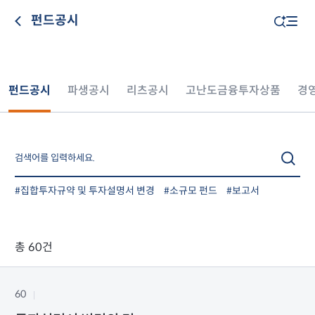
펀드공시
펀드공시
파생공시
리츠공시
고난도금융투자상품
경
#집합투자규약 및 투자설명서 변경
#소규모 펀드
#보고서
총 60건
60