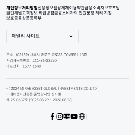
개인정보처리방침
신용정보활용체제
이용약관
금융소비자보호포탈
클린채널
고객정보 취급방침
금융소비자의 민원분쟁 처리 지침
보호금융상품등록부
패밀리 사이트
(03159) 서울시 종로구 종로33, TOWER1 13층
주소
211-86-23290
사업자등록번호
1577-1640
대표전화
ⓒ 2024 MIRAE ASSET GLOBAL INVESTMENTS CO.,LTD.
미래에셋자산운용 준법감시인 심사필
제 25-0637호 (2025.08.29 ~ 2026.08.28)