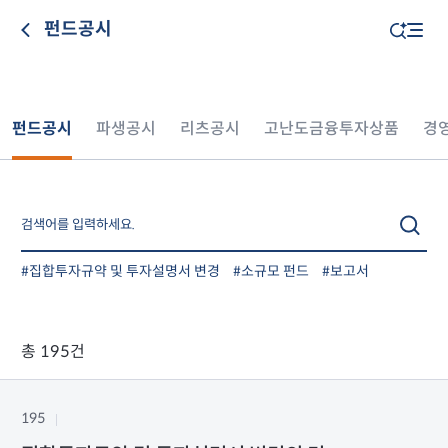
펀드공시
펀드공시
파생공시
리츠공시
고난도금융투자상품
경
#집합투자규약 및 투자설명서 변경
#소규모 펀드
#보고서
총 195건
195