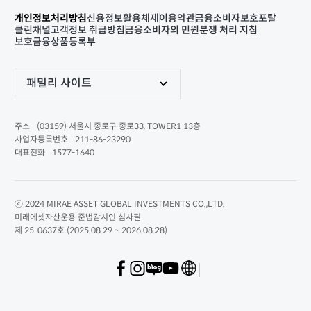
개인정보처리방침
신용정보활용체제
이용약관
금융소비자보호포탈
클린채널
고객정보 취급방침
금융소비자의 민원분쟁 처리 지침
보호금융상품등록부
패밀리 사이트
(03159) 서울시 종로구 종로33, TOWER1 13층
주소
211-86-23290
사업자등록번호
1577-1640
대표전화
ⓒ 2024 MIRAE ASSET GLOBAL INVESTMENTS CO.,LTD.
미래에셋자산운용 준법감시인 심사필
제 25-0637호 (2025.08.29 ~ 2026.08.28)