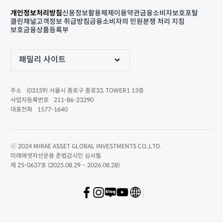
개인정보처리방침
신용정보활용체제
이용약관
금융소비자보호포탈
클린채널
고객정보 취급방침
금융소비자의 민원분쟁 처리 지침
보호금융상품등록부
패밀리 사이트
(03159) 서울시 종로구 종로33, TOWER1 13층
주소
211-86-23290
사업자등록번호
1577-1640
대표전화
ⓒ 2024 MIRAE ASSET GLOBAL INVESTMENTS CO.,LTD.
미래에셋자산운용 준법감시인 심사필
제 25-0637호 (2025.08.29 ~ 2026.08.28)