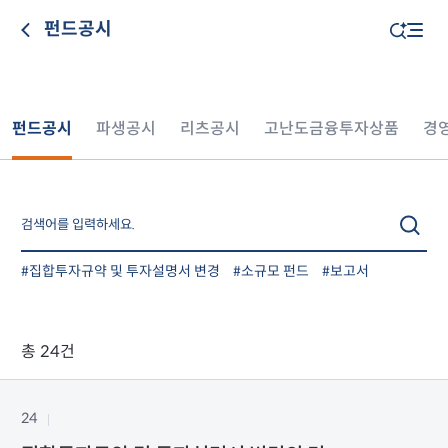
펀드공시
펀드공시
파생공시
리츠공시
고난도금융투자상품
경
#집합투자규약 및 투자설명서 변경
#소규모 펀드
#보고서
총 24건
24