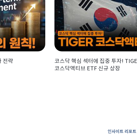
자 전략
코스닥 핵심 섹터에 집중 투자! TIG
코스닥액티브 ETF 신규 상장
인사이트 리포트