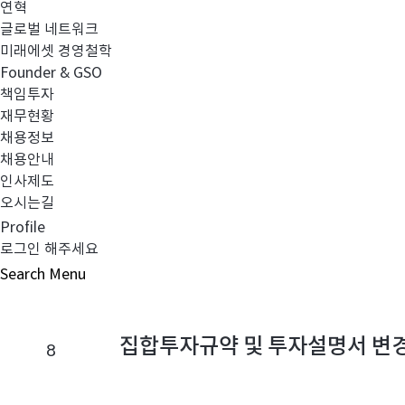
연혁
글로벌 네트워크
번
미래에셋 경영철학
호
Founder & GSO
,
투자설명서 변경의 건
10
책임투자
제
재무현황
목
채용정보
,
채용안내
출
인사제도
처
오시는길
,
집합투자규약 및 투자설명서 변
9
Profile
첨
로그인 해주세요
부
파
Search
Menu
일
,
등
집합투자규약 및 투자설명서 변
8
록
일
펀