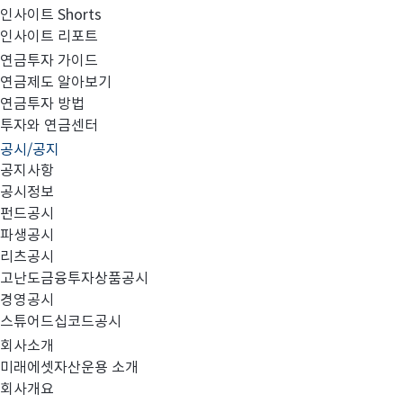
인사이트 Shorts
펀드공시
파생공시
인사이트 리포트
연금투자 가이드
연금제도 알아보기
연금투자 방법
투자와 연금센터
공시/공지
공지사항
공시정보
펀드공시
#집합투자규약 및 투자설명서 변경
#소규모 펀드
#보고서
파생공시
리츠공시
고난도금융투자상품공시
경영공시
스튜어드십코드공시
총 10건
회사소개
미래에셋자산운용 소개
회사개요
번호