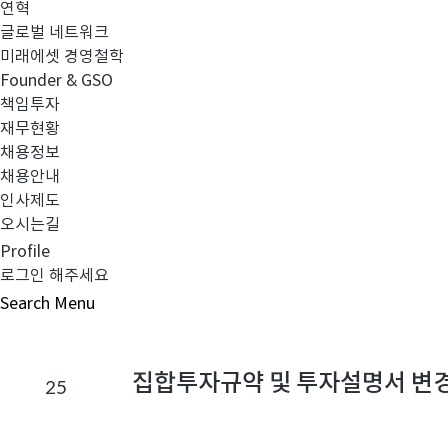
연혁
글로벌 네트워크
번
미래에셋 경영철학
호
Founder & GSO
,
집합투자규약 및 투자설명서 변
27
책임투자
제
재무현황
목
채용정보
,
채용안내
출
인사제도
처
오시는길
,
집합투자규약 및 투자설명서 변
26
Profile
첨
로그인 해주세요
부
파
Search
Menu
일
,
등
집합투자규약 및 투자설명서 변
25
록
일
펀