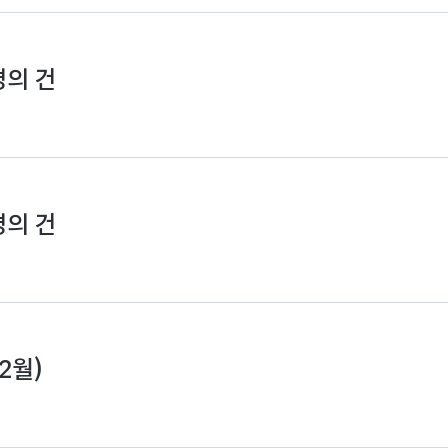
경의 건
경의 건
2월)