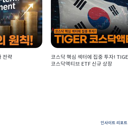
자 전략
코스닥 핵심 섹터에 집중 투자! TIG
코스닥액티브 ETF 신규 상장
인사이트 리포트