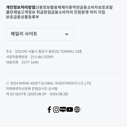
개인정보처리방침
신용정보활용체제
이용약관
금융소비자보호포탈
클린채널
고객정보 취급방침
금융소비자의 민원분쟁 처리 지침
보호금융상품등록부
패밀리 사이트
(03159) 서울시 종로구 종로33, TOWER1 13층
주소
211-86-23290
사업자등록번호
1577-1640
대표전화
ⓒ 2024 MIRAE ASSET GLOBAL INVESTMENTS CO.,LTD.
미래에셋자산운용 준법감시인 심사필
제 25-0637호 (2025.08.29 ~ 2026.08.28)