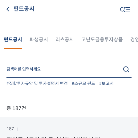
펀드공시
펀드공시
파생공시
리츠공시
고난도금융투자상품
경
#집합투자규약 및 투자설명서 변경
#소규모 펀드
#보고서
총 187건
187