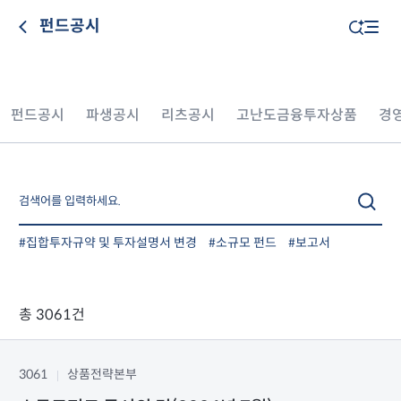
펀드공시
펀드공시
파생공시
리츠공시
고난도금융투자상품
경
#집합투자규약 및 투자설명서 변경
#소규모 펀드
#보고서
총 3061건
3061
상품전략본부