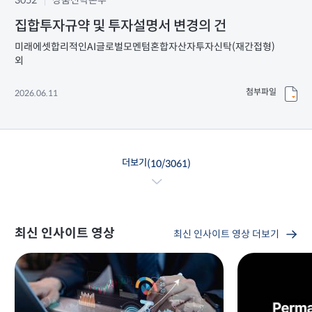
3052
상품전략본부
집합투자규약 및 투자설명서 변경의 건
미래에셋합리적인AI글로벌모멘텀혼합자산자투자신탁(재간접형)
외
첨부파일
2026.06.11
더보기
(
10
/
3061
)
최신 인사이트 영상
최신 인사이트 영상 더보기