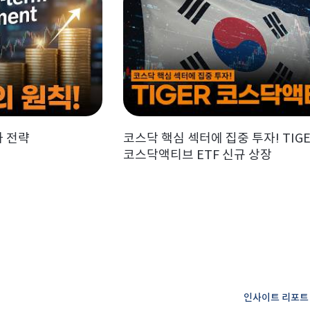
자 전략
코스닥 핵심 섹터에 집중 투자! TIG
코스닥액티브 ETF 신규 상장
인사이트 리포트