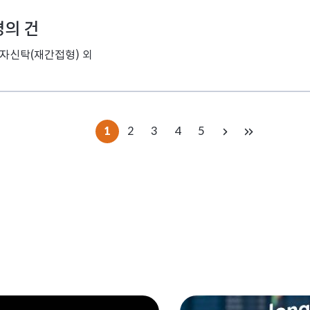
경의 건
신탁(재간접형) 외
1
2
3
4
5