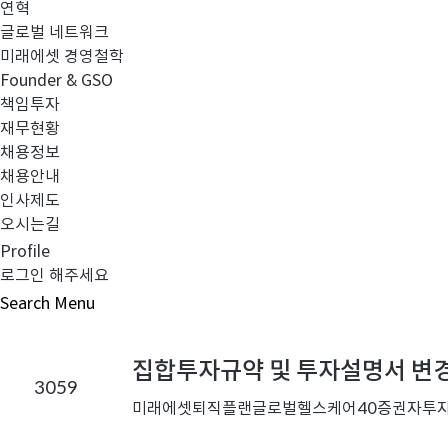
연혁
글로벌 네트워크
번
미래에셋 경영철학
호
Founder & GSO
,
소규모펀드 공시의 건(2026년 7
3061
책임투자
제
재무현황
목
채용정보
,
채용안내
출
인사제도
처
집합투자규약 및 투자설명서 변
오시는길
,
3060
Profile
첨
미래에셋하나1Q개인연금증권자투자신탁1호(주
로그인 해주세요
부
파
Search
Menu
일
,
집합투자규약 및 투자설명서 변
등
3059
록
미래에셋퇴직플랜글로벌헬스케어40증권자투자신
일
펀