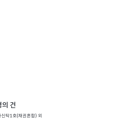
월)
경의 건
식혼합-재간접형) 외
경의 건
탁1호(채권혼합) 외