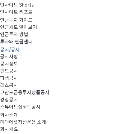
인사이트 Shorts
펀드공시
파생공시
인사이트 리포트
연금투자 가이드
연금제도 알아보기
연금투자 방법
투자와 연금센터
공시/공지
공지사항
공시정보
펀드공시
#집합투자규약 및 투자설명서 변경
#소규모 펀드
#보고서
파생공시
리츠공시
고난도금융투자상품공시
경영공시
스튜어드십코드공시
총 3061건
회사소개
미래에셋자산운용 소개
회사개요
번호