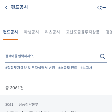
펀드공시
펀드공시
파생공시
리츠공시
고난도금융투자상품
경
#집합투자규약 및 투자설명서 변경
#소규모 펀드
#보고서
총 3061건
3061
상품전략본부