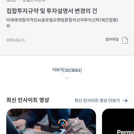
3052
상품전략본부
집합투자규약 및 투자설명서 변경의 건
미래에셋합리적인AI글로벌모멘텀혼합자산자투자신탁(재간접형)
외
첨부파일
2026.06.11
더보기
(
10
/
3061
)
최신 인사이트 영상
최신 인사이트 영상 더보기