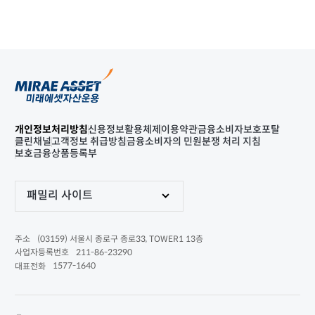
개인정보처리방침
신용정보활용체제
이용약관
금융소비자보호포탈
클린채널
고객정보 취급방침
금융소비자의 민원분쟁 처리 지침
보호금융상품등록부
패밀리 사이트
(03159) 서울시 종로구 종로33, TOWER1 13층
주소
211-86-23290
사업자등록번호
1577-1640
대표전화