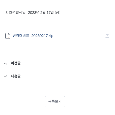
3. 효력발생일 : 2023년 2월 17일 (금)
변경대비표_20230217.zip
이전글
소규모펀드 공시의 건(2023년 1월)
다음글
고유재산 투자펀드의 의무투자기간 종료안내
목록보기