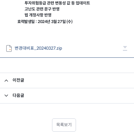
투자위험등급 관련 변동성 값 등 업데이트
고난도 관련 문구 반영
법 개정사항 반영
:
효력발생일
2024
년 3월 27일 (수)
변경대비표_20240327.zip
이전글
부동산/특별자산집합투자기구의 집합투자증권 처분_미래에셋밸런스리츠부동산모투자신탁
다음글
미래에셋맵스미국부동산투자신탁11호 - 제13기 이익분배보고서
목록보기