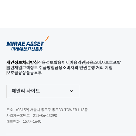
개인정보처리방침
신용정보활용체제
이용약관
금융소비자보호포탈
클린채널
고객정보 취급방침
금융소비자의 민원분쟁 처리 지침
보호금융상품등록부
패밀리 사이트
(03159) 서울시 종로구 종로33, TOWER1 13층
주소
211-86-23290
사업자등록번호
1577-1640
대표전화