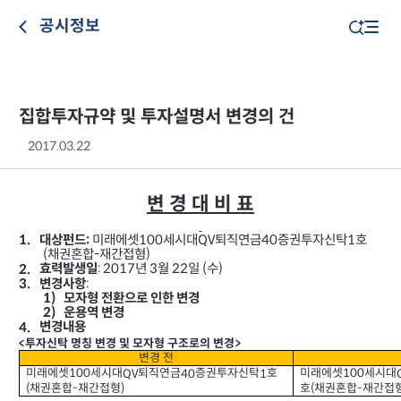
공시정보
집합투자규약 및 투자설명서 변경의 건
2017.03.22
변 경 대 비 표
미래에셋
세시대
퇴직연금
증권투자신탁
호
100
QV
40
1
대상펀드
1.
:
채권혼합
재간접형
)
(
-
년
월
일
수
: 2017
3
22
(
)
2.
효력발생일
:
3.
변경사항
1)
모자형 전환으로 인한 변경
2)
운용역 변경
변경내용
4.
투자신탁 명칭 변경 및 모자형 구조로의 변경
<
>
변경 전
미래에셋
세시대
퇴직연금
증권투자신탁
호
미래에셋
세시대
QV
40
1
100
100
채권혼합
재간접형
호
채권혼합
재간접
(
-
)
(
-