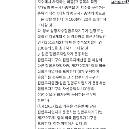
삭
②~⑥ <
지수에서 차지하는 비중
그 종목의 직전
(
개월의 평균시가총액을 기 지수를 구성하는
3
종목의 직전
개월의 평균시가총액의 합으로
3
나눈 값을 말한다
이
분의
을 초과하지
)
100
20
아니할 것
다
당해 상장지수집합투자기구가 설정 또는
.
설립된 지
개월 이상 경과하고 최근
개월간
6
6
영 제
조제
항에 따른 추적오차율이 연
251
2
분의
를 초과하지 아니할 것
100
5
같은 집합투자업자가 운용하는
3.
집합투자기구의 집합투자재산을 둘 이상의
다른 집합투자업자
법 제
조제
항의 외국
(
279
1
집합투자업자를 포함한다
에게 위탁하여
)
운용하는 경우에는 그 집합투자기구구의
집합투자증권
같은 집합투자업자가 운용하는
(
집합투자기구의 자산총액의
분의
100
이상을 외화자산에 운용하는 경우에
90
한한다
)
⑤제
조제
호 가목을 적용할 때 같은
2
19
집합투자업자가 운용하는 집합투자기구
법
(
제
조제
항의 외국 집합투자기구를
279
1
포함한다
이하 이항에서 같다
의
.
)