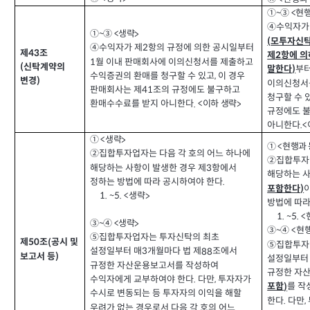
현행
①~③ <
④
수익자가
생략
①~③ <
>
모투자신탁
(
④
수익자가 제
항의 규정에 의한 공시일부터
2
제
조
43
제
항에 의
2
월 이내 판매회사에 이의신청서를 제출하고
1
신탁계약의
(
부
말한다
)
수익증권의 환매를 청구할 수 있고
이 경우
,
변경
)
이의신청서
판매회사는 제
조의 규정에도 불구하고
41
청구할 수 
환매수수료를 받지 아니한다
이하 생략
.
<
>
규정에도 
아니한다
.
<
생략
① <
>
현행과
① <
②
집합투자업자는 다음 각 호의 어느 하나에
②
집합투자
해당하는 사항이 발생한 경우 제
항에서
3
해당하는 
정하는 방법에 따라 공시하여야 한다
.
포함한다
)
생략
1. ~5. <
>
방법에 따라
1. ~5. <
생략
③~
④
<
>
현
③~
④
<
⑤집합투자업자는 투자신탁의 최초
제
조
공시 및
(
50
⑤집합투자
설정일부터 매
개월마다 법 제
조에서
88
3
보고서 등
)
설정일부터
규정한 자산운용보고서를 작성하여
규정한 자
수익자에게 교부하여야 한다
다만
투자자가
.
,
를 작
포함
)
수시로 변동되는 등 투자자의 이익을 해할
한다
다만
.
,
우려가 없는 경우로서 다음 각 호의 어느