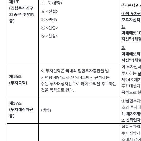
제
조
3
1.~5.<
생략
>
④
<
현행과 
집합투자기구
(
6. <
신설
>
⑤이 투자
의 종류 및 명칭
생략
③ <
>
모투자신탁은
등
)
1.
④
신설
>
<
미래에셋
1
⑤
신설
>
<
자신탁
채
(
2.
미래에셋퇴
자신탁
채
(
이 투자신
이 투자신탁은 국내외 집합투자증권을 법
투자하는
제
조
16
시행령 제
조제
항제
호에서 규정하는
2
4
94
제
조제
94
2
투자목적
(
)
주된 투자대상자산으로 하여 수익을 추구하는
투자대상자
것을 목적으로 한다
.
목적으로 
①집합투자
제
조
17
호의 투자대
투자대상자산
(
생략
(
)
제
조제
1.
3
등
)
신탁업자
2.
집합투자업
투자신탁재산
호에서 정하