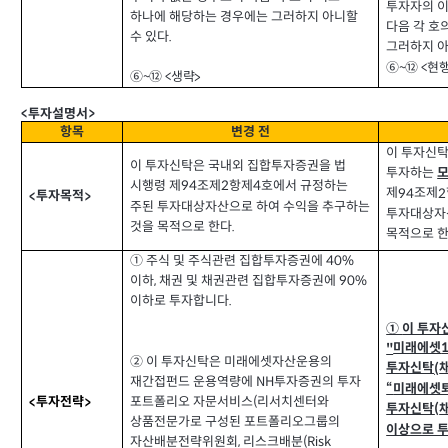
투자자의 이
하나에 해당하는 경우에는 그러하지 아니할
다음 각 호
수 있다
.
그러하지 아
현행
⑥~⑫ <
생략
⑥~⑫ <
>
투자설명서
<
>
항목
변경 전
이 투자신
이 투자신탁은 국내외 집합투자증권을 법
투자하는
시행령 제
조제
항제
호에서 규정하는
2
4
94
제
조제
94
2
투자목적
<
>
주된 투자대상자산으로 하여 수익을 추구하는
투자대상자
것을 목적으로 한다
.
목적으로 
① 주식 및 주식관련 집합투자증권에
40%
이하
채권 및 채권관련 집합투자증권에
,
90%
이하로 투자합니다
.
①
이 투자
미래에셋
"
② 이 투자신탁은 미래에셋자산운용의
투자신탁
(
재간접펀드 운용역량에
투자증권의 투자
NH
미래에셋
“
포트폴리오 자문서비스
리서치센터와
(
투자전략
<
>
투자신탁
(
상품전문가로 구성된 포트폴리오그룹의
이상으로 
자산배분전략위원회
리스크배분
,
(Risk