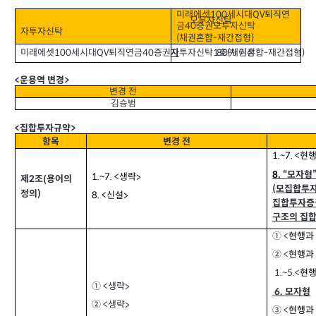
미래에셋
세시대
퇴직연
QV
100
모투자신탁
금
증권모투자신탁
40
자투자신탁
채권혼합
재간접형
(
-
)
미래에셋
세시대
퇴직연금
증권
투자신탁
호
채권혼합
재간접형
QV
40
자
1
(
-
)
이상
100
80%
운용역 변경
<
>
변경 전
김승범
집합투자규약
<
>
항목
변경 전
현행
1.~7. <
모자형
8.
“
생략
1.~7. <
>
제
조
용어의
(
2
모집합투
(
정의
)
신설
8. <
>
집합투자증
구조의 집
① <
현행과
② <
현행과
1.~5.<
현행
생략
① <
>
6.
모자형
생략
② <
>
③ <
현행과