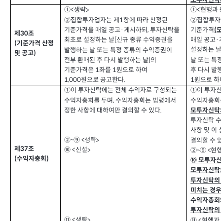
①
생략
①
현행과
>
<
<
②
집합투자업자는 제
항에 따라 산정된
②
집합투자
1
기준가격을 매일 공고
게시하되
투자신탁을
기준가격
·
,
(
제
조
30
최초로 설정하는 날
신규 종류 수익증권을
매일 공고
[
·
기준가격 산정
(
설정하는 
발행하는 날 또는 특정 종류의 수익증권이
및 공고
)
전부 환매된 후 다시 발행하는 날
의
]
날 또는 특
기준가격은
좌를
원으로 하여
후 다시 발
1
1
원으로 공고한다
원으로 하
1,000
.
1
①
이 투자신탁에는 전체 수익자로 구성되는
①
이 투자
수익자총회
수익자총회를 두며
수익자총회는 법령에서
,
정한 사항에 대하여만 결의할 수 있다
.
모투자신탁
투자신탁 
사항 및 이
결의할 수 
생략
②~⑨ <
>
제
조
37
신설
⑩ <
현
>
②~⑨ <
수익자총회
(
)
⑩
모투자신
모투자신탁
투자신탁의
미치는 경
수익자총회와
투자신탁의
생략
⑪ <
>
현행과
⑪ <