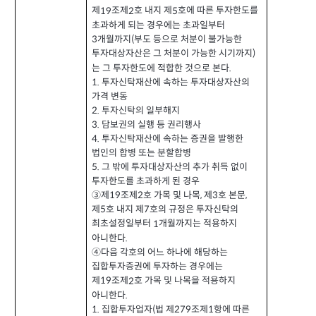
제
조제
호 내지 제
호에 따른 투자한도를
19
2
5
초과하게 되는 경우에는 초과일부터
개월까지
부도 등으로 처분이 불가능한
3
(
투자대상자산은 그 처분이 가능한 시기까지
)
는 그 투자한도에 적합한 것으로 본다
.
1.
투자신탁재산에 속하는 투자대상자산의
가격 변동
투자신탁의 일부해지
2.
담보권의 실행 등 권리행사
3.
4.
투자신탁재산에 속하는 증권을 발행한
법인의 합병 또는 분할합병
5.
그 밖에 투자대상자산의 추가 취득 없이
투자한도를 초과하게 된 경우
제
조제
호 가목 및 나목
제
호 본문
③
2
,
3
,
19
제
호 내지 제
호의 규정은 투자신탁의
5
7
최초설정일부터
개월까지는 적용하지
1
아니한다
.
④다음 각호의 어느 하나에 해당하는
집합투자증권에 투자하는 경우에는
제
조제
호 가목 및 나목을 적용하지
2
19
아니한다
.
집합투자업자
법 제
조제
항에 따른
1.
279
1
(