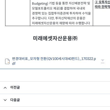
② 모투자
기법 등을 통한 자산배분전략 및
Budgeting)
따라 전략
모델포트폴리오 제공
를 결합하여 국내외
)
경쟁력 있는 집합투자증권에 투자하여 수익을
추구합니다
다만
투자신탁재산의 운용은
.
,
미래에셋자산운용의 재량에 따라 수행합니다
미래에셋자산운용㈜
변경대비표_모자형 전환(QV100세시대40펀드)_170322.p
df
이전글
집합투자규약 및 투자설명서 변경의 건
다음글
집합투자규약 및 투자설명서 변경의 건