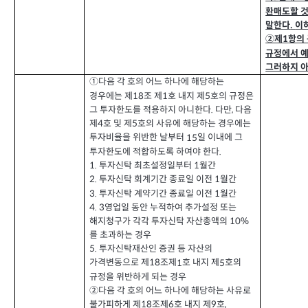
환매도할 것
말한다
이
.
②제
항의
1
규정에서 
그러하지 
①
다음 각 호의 어느 하나에 해당하는
경우에는 제
조 제
호 내지 제
호의 규정은
1
5
18
그 투자한도를 적용하지 아니한다
다만
다음
.
,
제
호 및 제
호의 사유에 해당하는 경우에는
4
5
투자비율을 위반한 날부터
일 이내에 그
15
투자한도에 적합하도록 하여야 한다
.
1.
투자신탁 최초설정일부터
월간
1
2.
투자신탁 회계기간 종료일 이전
월간
1
3.
투자신탁 계약기간 종료일 이전
월간
1
영업일 동안 누적하여 추가설정 또는
4.
3
해지청구가 각각 투자신탁 자산총액의
10%
를 초과하는 경우
5.
투자신탁재산인 증권 등 자산의
가격변동으로 제
조제
호 내지 제
호의
1
5
18
규정을 위반하게 되는 경우
②
다음 각 호의 어느 하나에 해당하는 사유로
불가피하게 제
조제
호 내지 제
호
6
9
,
18