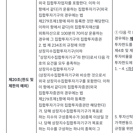
외국 집합투자업자를 포함한다
이하 이
.
항에서 같다
가 운용하는 집합투자기구
외국
)
(
집합투자기구의 경우에는 법
제
조제
항에 따라 등록한 것만 해당한다
279
1
.
이하이 항에서 같다
의 집합투자재산을
)
①
다음 각
외화자산으로
분의
이상 운용하는
100
70
경우에는
경우에 그 집합투자기구의 집합투자증권
투자한도를
법 제
조의 규정에 의한
2.
234
제
호 및 
4
상장지수집합투자기구
이하
(
투자비율을
상장지수집합투자기구
라 한다
로서 다음 각
“
”
)
투자한도에
호의 요건을 모두 충족하는
좌
1. ~ 4.
<
상장지수집합투자기구
상장지수집합투자기구와 비슷한 것으로서
(
제
조
한도 및
(
20
외국 상장지수집합투자기구를 포함한다
이하
.
제한의 예외
)
이 항에서 같다
의 집합투자증권
외국
)
(
집합투자증권의 경우에는 법
제
조제
항에 따라 등록한
279
1
집합투자기구의 집합투자증권만 해당한다
)
가
당해 상장지수집합투자기구가 목표로
.
5.
투자신탁
하는 지수의 구성종목수가
종목 이상일 것
30
가격변동
나
당해 상장지수집합투자기구가 목표로
.
규정을 위반
하는 지수를 구성하는 하나의 종목이 그