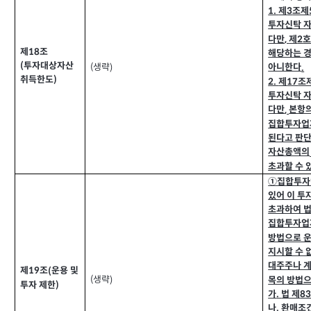
제
조제
1.
3
투자신탁 
다만
제
호
,
2
제
조
18
해당하는 
투자대상자산
(
아니한다
생략
.
(
)
취득한도
)
제
조
2.
17
투자신탁 
다만
본항
,
집합투자업
된다고 판
자산총액의
초과할 수 
①집합투자
있어 이 투
초과하여 법
집합투자업
방법으로 
지시할 수 
대주주나 
제
조
운용 및
(
19
생략
목의 방법으
(
)
투자 제한
)
가
법 제
8
.
나
환매조
.