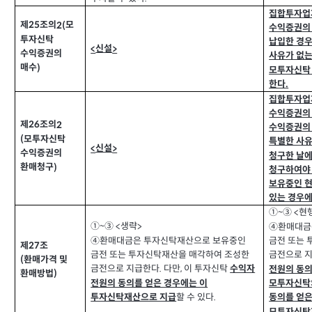
집합투자업
제
조의
모
2(
25
수익증권의
투자신탁
납입한 경우
신설
<
>
수익증권의
사유가 없는
매수
)
모투자신탁
한다
.
집합투자업
수익증권의
제
조의
2
26
수익증권의
모투자신탁
(
특별한 사유
신설
<
>
수익증권의
청구한 날
환매청구
)
청구하여야
보유중인 현
있는 경우에
①
③
현
<
~
①
③
생략
<
>
④환매대금
~
④환매대금은 투자신탁재산으로 보유중인
금전 또는
제
조
27
금전 또는 투자신탁재산을 매각하여 조성한
금전으로 
환매가격 및
(
금전으로 지급한다
다만
이 투자신탁
,
수익자
.
전원의 동의
환매방법
)
전원의 동의를 얻은 경우에는 이
모투자신탁
할 수 있다
투자신탁재산으로 지급
.
동의를 얻은
모투자신탁