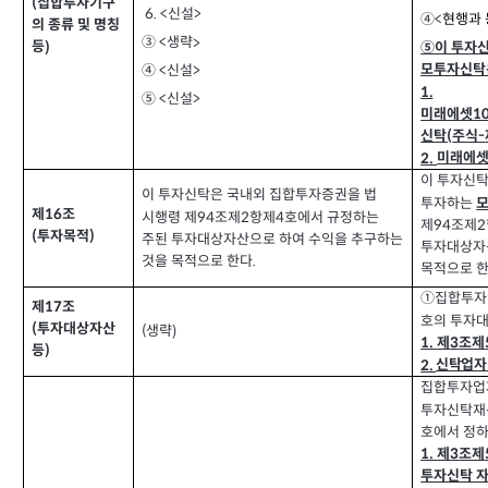
집합투자기구
(
6. <
신설
>
④
<
현행과 
의 종류 및 명칭
생략
③ <
>
등
)
⑤이 투자
모투자신탁은
④
신설
>
<
1.
⑤
신설
>
<
미래에셋
1
신탁
주식
(
-
미래에
2.
이 투자신
이 투자신탁은 국내외 집합투자증권을 법
투자하는
제
조
16
시행령 제
조제
항제
호에서 규정하는
2
4
94
제
조제
94
2
투자목적
(
)
주된 투자대상자산으로 하여 수익을 추구하는
투자대상자
것을 목적으로 한다
.
목적으로 
①집합투자
제
조
17
호의 투자대
투자대상자산
(
생략
(
)
제
조제
1.
3
등
)
신탁업자
2.
집합투자업
투자신탁재산
호에서 정하
제
조제
1.
3
투자신탁 