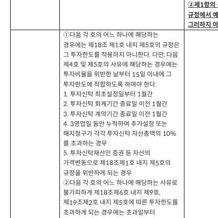
②제
항의
1
규정에서 
그러하지 
①
다음 각 호의 어느 하나에 해당하는
경우에는 제
조 제
호 내지 제
호의 규정은
1
5
18
그 투자한도를 적용하지 아니한다
다만
다음
.
,
제
호 및 제
호의 사유에 해당하는 경우에는
4
5
투자비율을 위반한 날부터
일 이내에 그
15
투자한도에 적합하도록 하여야 한다
.
1.
투자신탁 최초설정일부터
월간
1
2.
투자신탁 회계기간 종료일 이전
월간
1
3.
투자신탁 계약기간 종료일 이전
월간
1
영업일 동안 누적하여 추가설정 또는
4.
3
해지청구가 각각 투자신탁 자산총액의
10%
를 초과하는 경우
5.
투자신탁재산인 증권 등 자산의
가격변동으로 제
조제
호 내지 제
호의
1
5
18
규정을 위반하게 되는 경우
②
다음 각 호의 어느 하나에 해당하는 사유로
불가피하게 제
조제
호 내지 제
호
6
9
,
18
제
조제
호 내지 제
호에 따른 투자한도를
19
2
5
초과하게 되는 경우에는 초과일부터