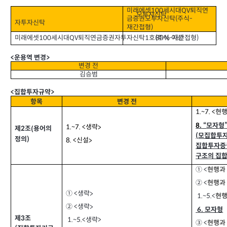
미래에셋
세시대
퇴직연
QV
100
모투자신탁
금증권모투자신탁
주식
(
-
자투자신탁
재간접형
)
미래에셋
세시대
퇴직연금증권자투자신탁
호
주식
재간접형
QV
1
(
-
)
이상
100
80%
운용역 변경
<
>
변경 전
김승범
집합투자규약
<
>
항목
변경 전
현행
1.~7. <
모자형
8.
“
생략
1.~7. <
>
제
조
용어의
(
2
모집합투
(
정의
)
신설
8. <
>
집합투자증
구조의 집
① <
현행과
② <
현행과
생략
① <
>
1.~5.<
현행
생략
② <
>
6.
모자형
제
조
3
1.~5.<
생략
>
③ <
현행과