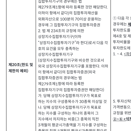
집합투자기구의 경우에는 법
제
조제
항에 따라 등록한 것만 해당한다
279
1
.
이하이 항에서 같다
의 집합투자재산을
)
①
다음 각
외화자산으로
분의
이상 운용하는
100
70
경우에는
경우에 그 집합투자기구의 집합투자증권
투자한도를
법 제
조의 규정에 의한
2.
234
제
호 및 
4
상장지수집합투자기구
이하
(
투자비율을
상장지수집합투자기구
라 한다
로서 다음 각
“
”
)
투자한도에
호의 요건을 모두 충족하는
좌
1. ~ 4.
<
상장지수집합투자기구
상장지수집합투자기구와 비슷한 것으로서
(
제
조
한도 및
(
20
외국 상장지수집합투자기구를 포함한다
이하
.
제한의 예외
)
이 항에서 같다
의 집합투자증권
외국
)
(
집합투자증권의 경우에는 법
제
조제
항에 따라 등록한
279
1
집합투자기구의 집합투자증권만 해당한다
)
가
당해 상장지수집합투자기구가 목표로
.
5.
투자신탁
하는 지수의 구성종목수가
종목 이상일 것
30
가격변동
나
당해 상장지수집합투자기구가 목표로
.
규정을 위반
하는 지수를 구성하는 하나의 종목이 그
삭
②~⑥ <
지수에서 차지하는 비중
그 종목의 직전
(
개월의 평균시가총액을 기 지수를 구성하는
3