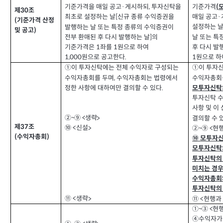
기준가격을 매일 공고
게시하되
투자신탁을
기준가격
·
,
(
제
조
30
최초로 설정하는 날
신규 종류 수익증권을
매일 공고
[
·
기준가격 산정
(
설정하는 
발행하는 날 또는 특정 종류의 수익증권이
및 공고
)
전부 환매된 후 다시 발행하는 날
의
]
날 또는 특
기준가격은
좌를
원으로 하여
후 다시 발
1
1
원으로 공고한다
원으로 하
1,000
.
1
①
이 투자신탁에는 전체 수익자로 구성되는
①
이 투자
수익자총회
수익자총회를 두며
수익자총회는 법령에서
,
정한 사항에 대하여만 결의할 수 있다
.
모투자신탁
투자신탁 
사항 및 이
결의할 수 
생략
②~⑨ <
>
제
조
37
신설
⑩ <
현
>
②~⑨ <
수익자총회
(
)
⑩
모투자신
모투자신탁
투자신탁의
미치는 경
수익자총회와
투자신탁의
생략
⑪ <
>
현행과
⑪ <
현행
①~③ <
④
수익자가