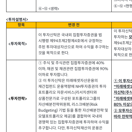
그러하지 아
현행
⑥~⑫ <
생략
⑥~⑫ <
>
투자설명서
<
>
항목
변경 전
이 투자신
이 투자신탁은 국내외 집합투자증권을 법
투자하는
시행령 제
조제
항제
호에서 규정하는
2
4
94
제
조제
94
2
투자목적
<
>
주된 투자대상자산으로 하여 수익을 추구하는
투자대상자
것을 목적으로 한다
.
목적으로 
① 주식 및 주식관련 집합투자증권에
40%
이하
채권 및 채권관련 집합투자증권에
,
90%
이하로 투자합니다
.
② 이 투자신탁은 미래에셋자산운용의
①
이 투자
미래에셋
재간접펀드 운용역량에
투자증권의 투자
"
NH
포트폴리오 자문서비스
리서치센터와
자신탁
주
(
(
상품전문가로 구성된 포트폴리오그룹의
미래에셋
“
투자전략
<
>
자산배분전략위원회
리스크배분
,
(Risk
이상
80%
기법 등을 통한 자산배분전략 및
Budgeting)
② 모투자
모델포트폴리오 제공
를 결합하여 국내외
)
따라 전략
경쟁력 있는 집합투자증권에 투자하여 수익을
추구합니다
다만
투자신탁재산의 운용은
.
,