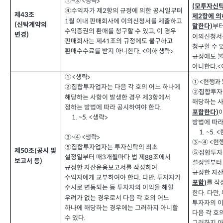
생략
①~③ <
>
모투자신탁
(
④
수익자가 제
항의 규정에 의한 공시일부터
2
제
조
43
제
항에 의
2
월 이내 판매회사에 이의신청서를 제출하고
1
신탁계약의
(
부
말한다
)
수익증권의 환매를 청구할 수 있고
이 경우
,
변경
)
이의신청서
판매회사는 제
조의 규정에도 불구하고
41
청구할 수 
환매수수료를 받지 아니한다
이하 생략
.
<
>
규정에도 
아니한다
.
<
생략
① <
>
현행과
① <
②
집합투자업자는 다음 각 호의 어느 하나에
②
집합투자
해당하는 사항이 발생한 경우 제
항에서
3
해당하는 
정하는 방법에 따라 공시하여야 한다
.
포함한다
)
생략
1. ~5. <
>
방법에 따라
1. ~5. <
생략
③~
④
<
>
현
③~
④
<
⑤집합투자업자는 투자신탁의 최초
제
조
공시 및
(
50
⑤집합투자
설정일부터 매
개월마다 법 제
조에서
88
3
보고서 등
)
설정일부터
규정한 자산운용보고서를 작성하여
규정한 자
수익자에게 교부하여야 한다
다만
투자자가
.
,
를 작
포함
)
수시로 변동되는 등 투자자의 이익을 해할
한다
다만
.
,
우려가 없는 경우로서 다음 각 호의 어느
투자자의 이
하나에 해당하는 경우에는 그러하지 아니할
다음 각 호
수 있다
.