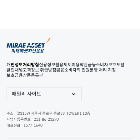
개인정보처리방침
신용정보활용체제
이용약관
금융소비자보호포탈
클린채널
고객정보 취급방침
금융소비자의 민원분쟁 처리 지침
보호금융상품등록부
패밀리 사이트
(03159) 서울시 종로구 종로33, TOWER1 13층
주소
211-86-23290
사업자등록번호
1577-1640
대표전화