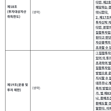
다만
제
호
,
2
제
조
18
해당하는 
투자대상자산
(
아니한다
생략
.
(
)
취득한도
)
제
조
2.
17
투자신탁 
다만
본항
,
집합투자업
된다고 판
자산총액의
초과할 수 
①집합투자
있어 이 투
초과하여 법
집합투자업
방법으로 
지시할 수 
대주주나 
제
조
운용 및
(
19
생략
목의 방법으
(
)
투자 제한
)
가
법 제
8
.
나
환매조
.
환매도할 것
말한다
이
.