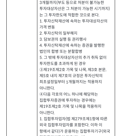
개월까지
부도 등으로 처분이 불가능한
3
(
투자대상자산은 그 처분이 가능한 시기까지
)
는 그 투자한도에 적합한 것으로 본다
.
1.
투자신탁재산에 속하는 투자대상자산의
가격 변동
투자신탁의 일부해지
2.
담보권의 실행 등 권리행사
3.
4.
투자신탁재산에 속하는 증권을 발행한
법인의 합병 또는 분할합병
5.
그 밖에 투자대상자산의 추가 취득 없이
투자한도를 초과하게 된 경우
제
조제
호 가목 및 나목
제
호 본문
③
2
,
3
,
19
제
호 내지 제
호의 규정은 투자신탁의
5
7
최초설정일부터
개월까지는 적용하지
1
아니한다
.
④다음 각호의 어느 하나에 해당하는
집합투자증권에 투자하는 경우에는
제
조제
호 가목 및 나목을 적용하지
2
19
아니한다
.
집합투자업자
법 제
조제
항에 따른
1.
279
1
(
외국 집합투자업자를 포함한다
이하 이
.
항에서 같다
가 운용하는 집합투자기구
외국
)
(