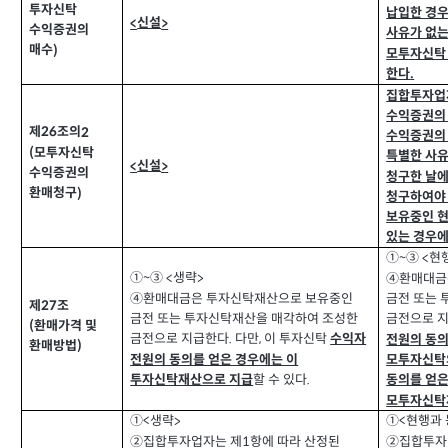
투자신탁
납입한 경우
신설
<
>
수익증권의
사유가 없는
매수
)
모투자신탁
한다
.
집합투자업
수익증권의
제
조의
2
26
수익증권의
모투자신탁
(
특별한 사유
신설
<
>
수익증권의
청구한 날
환매청구
)
청구하여야
보유중인 현
있는 경우에
①
③
현
<
~
①
③
생략
<
>
④환매대금
~
④환매대금은 투자신탁재산으로 보유중인
금전 또는
제
조
27
금전 또는 투자신탁재산을 매각하여 조성한
금전으로 
환매가격 및
(
금전으로 지급한다
다만
이 투자신탁
,
수익자
.
전원의 동의
환매방법
)
전원의 동의를 얻은 경우에는 이
모투자신탁
할 수 있다
투자신탁재산으로 지급
.
동의를 얻은
모투자신탁
①
생략
①
현행과
>
<
<
②
집합투자업자는 제
항에 따라 산정된
②
집합투자
1