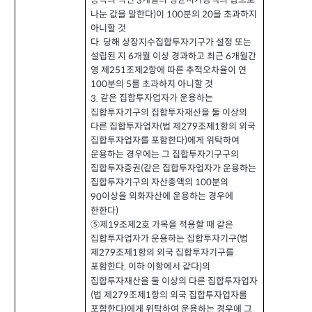
종목의 직전
개월의 평균시가총액의 합으로
3
나눈 값을 말한다
이
분의
을 초과하지
)
100
20
아니할 것
다
당해 상장지수집합투자기구가 설정 또는
.
설립된 지
개월 이상 경과하고 최근
개월간
6
6
영 제
조제
항에 따른 추적오차율이 연
251
2
분의
를 초과하지 아니할 것
100
5
같은 집합투자업자가 운용하는
3.
집합투자기구의 집합투자재산을 둘 이상의
다른 집합투자업자
법 제
조제
항의 외국
(
279
1
집합투자업자를 포함한다
에게 위탁하여
)
운용하는 경우에는 그 집합투자기구구의
집합투자증권
같은 집합투자업자가 운용하는
(
집합투자기구의 자산총액의
분의
100
이상을 외화자산에 운용하는 경우에
90
한한다
)
⑤제
조제
호 가목을 적용할 때 같은
2
19
집합투자업자가 운용하는 집합투자기구
법
(
제
조제
항의 외국 집합투자기구를
279
1
포함한다
이하 이항에서 같다
의
.
)
집합투자재산을 둘 이상의 다른 집합투자업자
법 제
조제
항의 외국 집합투자업자를
(
279
1
포함한다
에게 위탁하여 운용하는 경우에 그
)