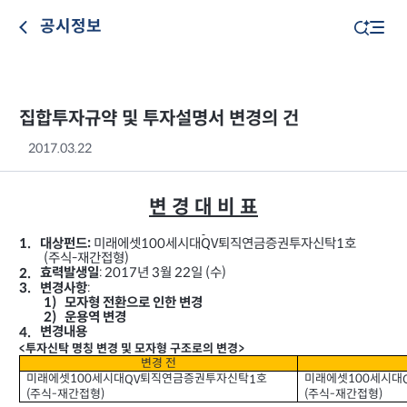
공시정보
집합투자규약 및 투자설명서 변경의 건
2017.03.22
변 경 대 비 표
미래에셋
세시대
퇴직연금증권투자신탁
호
100
QV
1
대상펀드
1.
:
주식
재간접형
)
(
-
년
월
일
수
: 2017
3
22
(
)
2.
효력발생일
:
3.
변경사항
1)
모자형 전환으로 인한 변경
2)
운용역 변경
변경내용
4.
투자신탁 명칭 변경 및 모자형 구조로의 변경
<
>
변경 전
미래에셋
세시대
퇴직연금증권투자신탁
호
미래에셋
세시대
QV
1
100
100
주식
재간접형
주식
재간접형
(
-
)
(
-
)