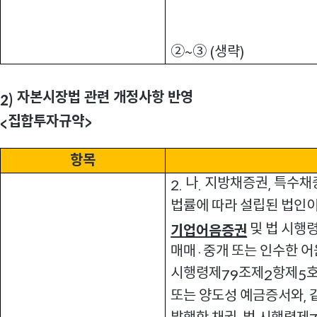
②
③
생략
~
(
)
자본시장법 관련 개정사항 반영
2)
집합투자규약
>
<
항목
나
지방채증권
특수채
2.
.
,
법률에 따라 설립된 법인이
및 법 시행령
기업어음증권
매매
중개 또는 인수한 
·
시행령제
조제
항제
79
2
5
또는 양도성 예금증서와
,