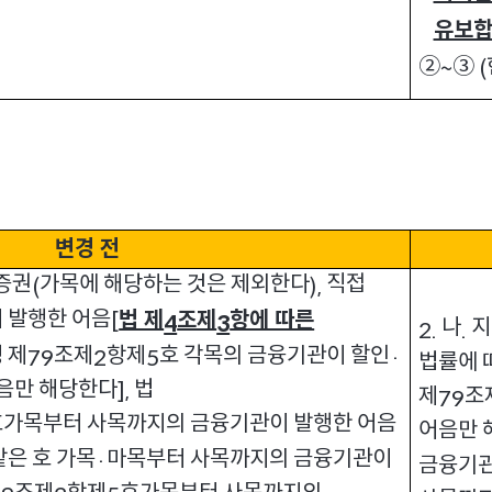
유보
②
③
~
(
변경 전
증권
가목에 해당하는 것은 제외한다
직접
(
),
 발행한 어음
법 제
조제
항에 따른
[
4
3
나
지
2.
.
 제
조제
항제
호 각목의 금융기관이 할인
79
2
5
·
법률에 
어음만 해당한다
법
],
제
조
79
호가목부터 사목까지의 금융기관이 발행한 어음
어음만 
같은 호 가목
마목부터 사목까지의 금융기관이
·
금융기관