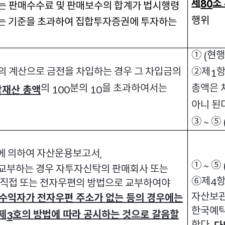
제
조
80
는 판매수수료 및 판매보수의 합계가 법시행령
행위
는 기준을 초과하여 집합투자증권에 투자하는
①
현행
(
의 계산으로 금전을 차입하는 경우 그 차입금의
②제
항
1
의
분의
을 초과하여서는
총액은 
재산 총액
100
10
아니 된
③
⑤
~
에 의하여 자산운용보고서
,
①
⑤
~
교부하는 경우 자투자신탁의 판매회사 또는
⑥제
항
4
직접 또는 전자우편의 방법으로 교부하여야
자산보관
수익자가 전자우편 주소가 없는 등의 경우에는
한국예탁
 제
호의 방법에 따라 공시하는 것으로 갈음할
3
한다