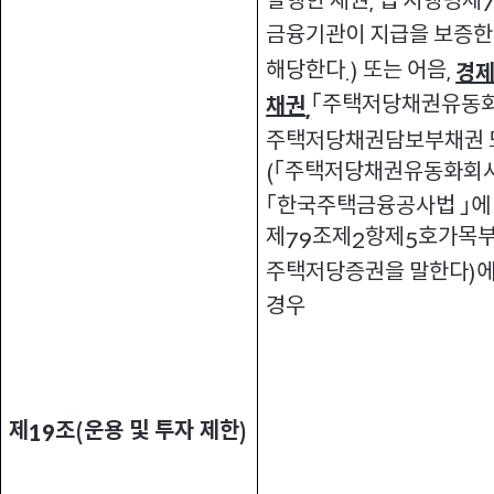
발행한 채권
법 시행령제
,
금융기관이 지급을 보증한
해당한다
또는 어음
.)
,
경제
「주택저당채권유동화
채권
,
주택저당채권담보부채권 
「주택저당채권유동화회사
(
「한국주택금융공사법 」에
제
조제
항제
호가목부
79
2
5
주택저당증권을 말한다
에
)
경우
제
조
운용 및 투자 제한
19
(
)