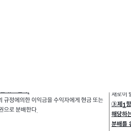
변경 전
①집합투
투자신탁
신탁재산의 운용에 따라 발생한 이익금을
 분배한다
다만
법 제
조에 따른 이익금이
.
,
242
집합
②
배를 유보한다
.
새로이 
의 규정에의한 이익금을 수익자에게 현금 또는
③제
항
1
권으로 분배한다
.
해당하는
분배를 