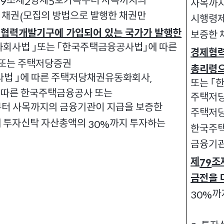
조제
항제
호가목부터 사목까지의
79
2
5
사목까지
 채권
모집의 방법으로 발행한 채권만
(
시행령
협력개발기구에 가입되어 있는 국가가 발행한
보증한 
회사법 」또는 「한국주택금융공사법」에 따른
경제협력
또는 주택저당증권
총리령으
법 」에 따른 주택저당채권유동화회사
,
또는 「
 따른 한국주택금융공사 또는
주택저
터 사목까지의 금융기관이 지급을 보증한
주택저
 투자신탁 자산총액의
까지 투자하는
30%
한국주택
금융기관
제
조
79
금전을 
까
30%