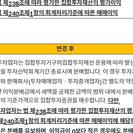
법 제
조에 따라 평가한 집합투자재산의 평가이익
238
법 제
조제
항의 회계처리기준에 따른 매매이익
240
1
변경 후
자업자는 집합투자기구의집합투자재산 운용에 따라 발
을 투자신탁회계기간 종료시에 분배합니다
이 경우 투
.
와 판매회사
투자매매업자ㆍ투자중개업자
간 별도의 약
(
)
한 이익분배금에서 세액을 공제한 금액의 범위 내에서 분
의 기준가격으로 집합투자증권을 매수합니다
다만
.
,
자업자는 법 제
조에 따라 평가한 집합투자재산의 
238
제
조제
항의 회계처리기준에 따른 매매이익에 해당
240
1
은 분배를 유보하며
이익금이
보다 적은 경우에도 분
,
0