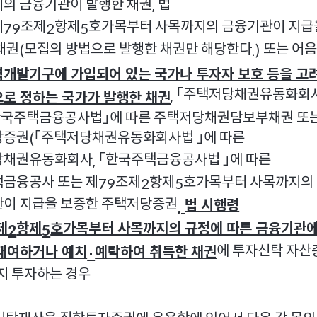
의 금융기관이 발행한 채권
법
,
제
조제
항제
호가목부터 사목까지의 금융기관이 지급
79
2
5
채권
모집의 방법으로 발행한 채권만 해당한다
또는 어
(
.)
개발기구에 가입되어 있는 국가나 투자자 보호 등을 고
「주택저당채권유동화회사
,
로 정하는 국가가 발행한 채권
한국주택금융공사법」에 따른 주택저당채권담보부채권 또
당증권
「주택저당채권유동화회사법 」에 따른
(
당채권유동화회사
「한국주택금융공사법 」에 따른
,
금융공사 또는 제
조제
항제
호가목부터 사목까지의
79
2
5
이 지급을 보증한 주택저당증권
법 시행령
,
제
항제
호가목부터 사목까지의 규정에 따른 금융기관
2
5
에 투자신탁 자산
대여하거나 예치
예탁하여 취득한 채권
·
지 투자하는 경우