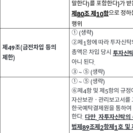
말한다
를 포함한다
가 받
)
}
으로 정하
제
조 제
항
80
10
행위
①
생략
(
)
②제
항에 따라 투자신탁
1
제
조
금전차입 등의
49
(
총액은 차입 당시
투자신탁
제한
)
아니 된다
.
③
⑤
생략
~
(
)
①
⑤
생략
~
(
)
⑥제
항 및 제
항의 규정
4
5
자산보관ㆍ관리보고서를 
한국예탁결제원을 통하여 
한다
다만
자투자신탁의 
.
,
법제
조제
항제
호 및
89
2
1