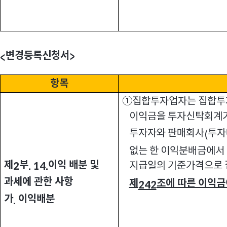
변경등록신청서
>
<
항목
①집합투자업자는 집합투
이익금을 투자신탁회계
투자자와 판매회사
투자
(
없는 한 이익분배금에서 
제
부
이익 배분 및
지급일의 기준가격으로
2
. 14.
과세에 관한 사항
제
조에 따른 이익
242
가
이익배분
.