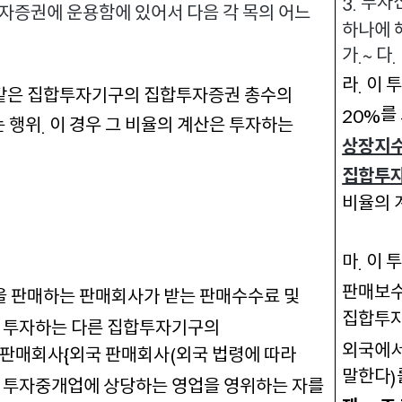
투자신
3.
증권에 운용함에 있어서 다음 각 목의 어느
하나에 
가
다
.~
. 
라
이 
.
같은 집합투자기구의 집합투자증권 총수의
를
20%
는 행위
이 경우 그 비율의 계산은 투자하는
.
상장지
집합투자
비율의 
마
이 
.
판매보수
을 판매하는 판매회사가 받는 판매수수료 및
집합투자
 투자하는 다른 집합투자기구의
외국에서
 판매회사
외국 판매회사
외국 법령에 따라
{
(
말한다
)
 투자중개업에 상당하는 영업을 영위하는 자를