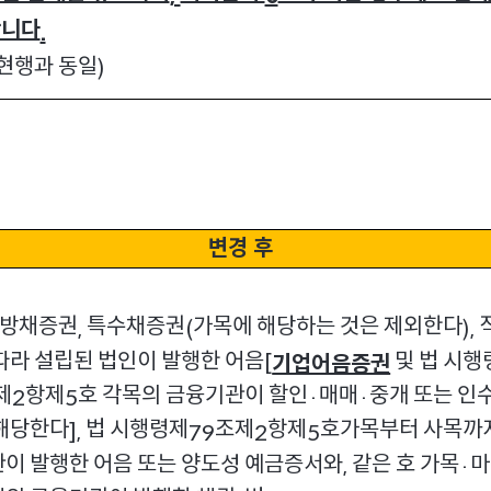
합니다
.
현행과 동일
)
변경 후
방채증권
특수채증권
가목에 해당하는 것은 제외한다
,
(
),
따라 설립된 법인이 발행한 어음
및 법 시행
[
기업어음증권
제
항제
호 각목의 금융기관이 할인
매매
중개 또는 인
2
5
·
·
해당한다
법 시행령제
조제
항제
호가목부터 사목까
],
79
2
5
이 발행한 어음 또는 양도성 예금증서와
같은 호 가목
마
,
·