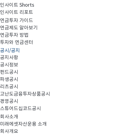
인사이트 Shorts
인사이트 리포트
집합투자규약 변경의 건
연금투자 가이드
연금제도 알아보기
연금투자 방법
투자와 연금센터
공시/공지
공지사항
미래에셋아시아그레이트컨슈머증권모투
대상 펀드
1.
:
공시정보
펀드공시
파생공시
변경 사항
2.
:
리츠공시
고난도금융투자상품공시
세법 개정사항 반영
1)
경영공시
자본시장법 관련 개정사항 반영
2)
스튜어드십코드공시
투자대상자산의 신용평가등급 하락 시 처분 등 관
3)
회사소개
미래에셋자산운용 소개
효력발생일
년
월
일
월
3.
:
2017
04
10
(
)
회사개요