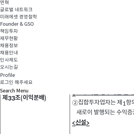
변경 내용
4.
:
연혁
글로벌 네트워크
세법 개정사항 반영
1)
미래에셋 경영철학
집합투자규약
>
<
Founder & GSO
책임투자
항목
재무현황
채용정보
채용안내
인사제도
오시는길
①집합투자업자는 이 투자
Profile
투자신탁회계기간 종료시
로그인 해주세요
Search
Menu
보다 적은 경우에는 분
0
제
조
이익분배
33
(
)
집합투자업자는 제
항
②
1
새로이 발행되는 수익증
신설
<
>