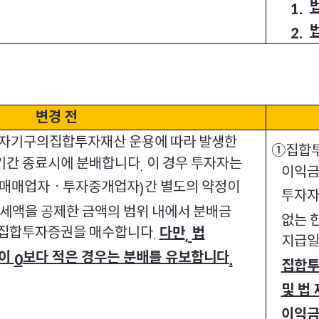
1.
2.
변경 전
자기구의집합투자재산 운용에 따라 발생한
①집합투
기간 종료시에 분배합니다
이 경우 투자자는
.
이익금
매매업자ㆍ투자중개업자
간 별도의 약정이
)
투자자
세액을 공제한 금액의 범위 내에서 분배금
없는 
 집합투자증권을 매수합니다
다만
법
.
,
지급일
금이
보다 적은 경우는 분배를 유보합니다
0
.
집합투
및 법 
이익금