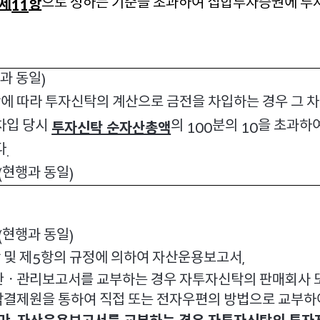
으로 정하는 기준을 초과하여 집합투자증권에 투
 제
항
11
과 동일
)
에 따라 투자신탁의 계산으로 금전을 차입하는 경우 그 
차입 당시
의
분의
을 초과하
투자신탁 순자산총액
100
10
다
.
현행과 동일
(
)
현행과 동일
(
)
 및 제
항의 규정에 의하여 자산운용보고서
5
,
ㆍ관리보고서를 교부하는 경우 자투자신탁의 판매회사 
결제원을 통하여 직접 또는 전자우편의 방법으로 교부하