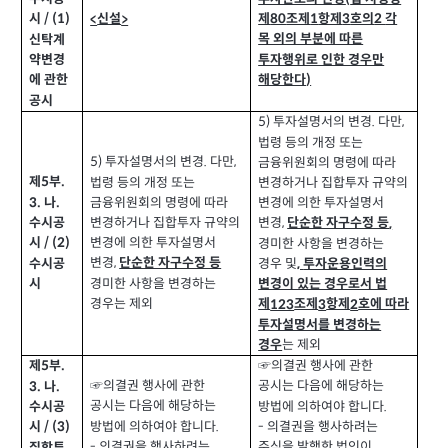
제
조제
항제
호의
각
80
1
3
2
시
/ (1)
신설
<
>
목 외의 부분에 따른
신탁계
투자행위로 인한 경우만
약변경
해당한다
)
에 관한
공시
투자설명서의 변경
다만
5)
,
.
법령 등의 개정 또는
투자설명서의 변경
다만
5)
,
.
금융위원회의 명령에 따라
제
부
.
법령 등의 개정 또는
5
변경하거나 집합투자
규약의
나
3.
.
금융위원회의 명령에 따라
변경에 의한 투자설명서
변경하거나 집합투자
규약의
수시공
변경
단순한 자구수정 등
,
,
변경에 의한 투자설명서
시
/ (2)
경미한 사항을 변경하는
변경
경우 및
수시공
투자운용인력의
,
단순한 자구수정 등
,
경미한 사항을 변경하는
시
변경이 있는 경우로서 법
경우는 제외
제
조제
항제
호에 따라
123
3
2
투자설명서를 변경하는
는 제외
경우
제
부
☞의결권 행사에 관한
.
5
☞의결권 행사에 관한
공시는 다음에 해당하는
나
3.
.
공시는 다음에 해당하는
방법에 의하여야 합니다
수시공
.
방법에 의하여야 합니다
-
의결권을 행사하려는
.
시
/ (3)
-
의결권을 행사하려는
주식을 발행한 법인이
집합투