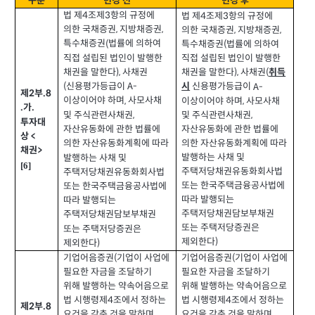
구분
변경 전
변경 후
법 제
조제
항의 규정에
3
4
법 제
조제
항의 규정에
3
4
의한 국채증권
지방채증권
,
,
의한 국채증권
지방채증권
,
,
특수채증권
법률에 의하여
(
특수채증권
법률에 의하여
(
직접 설립된 법인이 발행한
직접 설립된 법인이 발행한
채권을 말한다
사채권
),
채권을 말한다
사채권
),
(
취득
신용평가등급이
(
A-
신용평가등급이
A-
시
제
부
.8
2
이상이어야 하며
사모사채
,
이상이어야 하며
사모사채
,
가
.
.
및 주식관련사채권
및 주식관련사채권
,
,
투자대
자산유동화에 관한 법률에
자산유동화에 관한 법률에
상
<
의한 자산유동화계획에 따라
의한 자산유동화계획에 따라
채권
>
발행하는 사채 및
발행하는 사채 및
[6]
주택저당채권유동화회사법
주택저당채권유동화회사법
또는 한국주택금융공사법에
또는 한국주택금융공사법에
따라 발행되는
따라 발행되는
주택저당채권담보부채권
주택저당채권담보부채권
또는 주택저당증권은
또는 주택저당증권은
제외한다
)
제외한다
)
기업어음증권
기업이 사업에
기업어음증권
기업이 사업에
(
(
필요한 자금을 조달하기
필요한 자금을 조달하기
위해 발행하는 약속어음으로
위해 발행하는 약속어음으로
법 시행령제
조에서 정하는
법 시행령제
조에서 정하는
4
4
제
부
.8
2
요건을 갖춘 것을 말하며
요건을 갖춘 것을 말하며
,
,