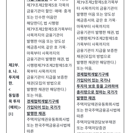
제
조제
항제
호가목부
79
2
5
제
조제
항제
호 각목의
79
2
5
터 사목까지의 금융기관이
금융기관이 할인
매매
중개
·
·
발행한 어음 또는 양도성
또는 인수한 어음만
예금증서와
같은 호 가목
,
·
해당한다
법 시행령
],
마목부터 사목까지의
제
조제
항제
호가목부터
79
2
5
금융기관이 발행한 채권
법
,
사목까지의 금융기관이
시행령제
조제
항제
호
79
2
5
발행한 어음 또는 양도성
가목부터 사목까지의
예금증서와
같은 호 가목
,
·
금융기관이 지급을 보증한
마목부터 사목까지의
채권
모집의 방법으로
(
금융기관이 발행한 채권
법
,
발행한 채권만 해당한다
.)
제
부
.
시행령제
조제
항제
호가
2
79
2
5
또는 어음
,
나
8.
.
목부터 사목까지의
경제협력개발기구에
투자제
금융기관이 지급을 보증한
가입되어 있는 국가나
한
채권
모집의 방법으로
.
(
투자자 보호 등을 고려하여
발행한 채권만 해당한다
<
.)
총리령으로 정하는 국가가
또는 어음
동일종
,
발행한 채권
,
목 투자
경제협력개발기구에
주택저당채권유동화회사법
예외
)>
가입되어 있는 국가가
(
또는 한국주택금융공사법에
발행한 채권
,
[1]
따른
주택저당채권유동화회사법
주택저당채권담보부채권
또는 한국주택금융공사법에
또는 주택저당증권
따른