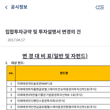
공시정보
집합투자규약 및 투자설명서 변경의 건
2017.04.17
변 경 대 비 표
일반 및 자펀드
(
)
대상 펀드
1.
:
펀드명
no.
미래에셋개인솔로몬
호
1
MMF1
미래에셋퇴직플랜글로벌그레이트컨슈머증권자투자신탁
호
주식
2
1
(
)
미래에셋
억만들기좋은기업증권투자신탁
호
주식
3
3
K-1
(
)
미래에셋인디펜던스증권투자회사
주식
4
(
)
미래에셋개인연금글로벌헬스케어증권전환형자투자신탁
호
주식
5
1
(
)