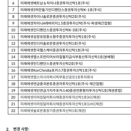
미래에셋베트남＆차이나증권투자신탁
호
주식
6
1
(
)
미래에셋
억만들기인디펜던스증권투자신탁
호
주식
7
3
K-1
(
)
미래에셋차이나솔로몬증권투자신탁
호
주식
8
2
(
)
미래에셋차이나
레버리지
증권투자신탁
주식
파생재간접형
9
A
1.5
(
-
)
미래에셋인디펜던스증권투자신탁
호
주식
10
K-3
(
)
미래에셋성장유망중소형주증권자투자신탁
호
주식
11
1
(
)
미래에셋인디아솔로몬증권투자신탁
호
주식
12
1
(
)
미래에셋한국헬스케어증권자투자신탁
호
주식
13
1
(
)
미래에셋맵스프런티어브라질월지급식부동산투자신탁
호
분배형
14
1
(
)
미래에셋인디펜던스증권투자신탁
호
주식
15
2
(
)
미래에셋
포커스
증권투자신탁
호
주식
16
KorChindia
7
1
(
)
미래에셋맵스아시아퍼시픽부동산공모
호투자회사
17
1
미래에셋연금중국본토증권자투자신탁
호
주식
재간접형
18
1
(
-
)
미래에셋개인연금가치주포커스
증권전환형자투자신탁
호
채권혼합
19
40
1
(
)
미래에셋이머징달러회사채증권자투자신탁
호
채권
)
20
1
(H)(
미래에셋이머징달러회사채증권자투자신탁
호
채권
)
21
1
(UH)(
미래에셋솔로몬중장기증권투자신탁
호
채권
)
22
1
(
:
변경 사항
2.