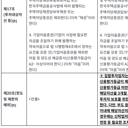
주택저당채권유동화회사법 또는
및 주택저당채권유
한국주택금융공사법에 따라 발행되는
한국주택금융공사
제
조
17
주택저당채권담보부채권 또는
주택저당채권담보
투자대상자
(
주택저당증권은 제외한다
이하
채권
이라
주택저당증권은 
) (
“
”
산 등
)
[8]
한다
한다
)
)
4.
기업어음증권
기업이 사업에 필요한
4.
기업어음증권
(
(
자금을 조달하기 위해 발행하는
자금을 조달하기 
약속어음으로 법 시행령제
조에서 정하는
약속어음으로 법 
4
요건을 갖춘 것
기업어음증권을 제외한
요건을 갖춘 것
기
),
),
어음 및 양도성 예금증서
신용평가등급이
(
어음 및 양도성 
이상이어야 한다
이하
어음
이라
신용평가등급이
A2-
.) (
“
”
A
한다
이하
어음
이라 
)
(
“
”
④ 집합투자업자
신용평가등급이 
신용평가등급 미만
해당자산을
개월
제
조
한도
3
(
20
신설
<
투자자 보호를 위
및 제한의
>
예외
)
한다
다만
부도 
.
,
[9]
이내에 해당자산의
경우에는 신탁업자
연장 등 필요한 조