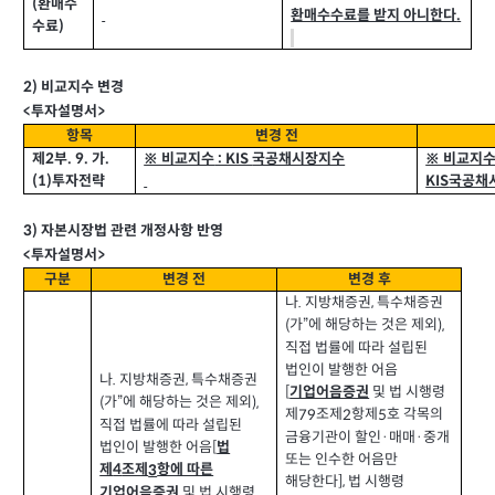
환매수
(
환매수수료를 받지 아니한다
.
수료
)
2)
비교지수 변경
>
<
투자설명서
항목
변경 전
제
부
가
※ 비교지수
국공채시장지수
※ 비교지
. 9.
.
2
: KIS
국공채
투자전략
(1)
KIS
3)
자본시장법 관련 개정사항 반영
>
<
투자설명서
구분
변경 전
변경 후
나
지방채증권
특수채증권
,
.
가
에 해당하는 것은 제외
(
”
),
직접 법률에 따라 설립된
법인이 발행한 어음
나
지방채증권
특수채증권
,
.
및 법 시행령
[
기업어음증권
가
에 해당하는 것은 제외
(
”
),
제
조제
항제
호 각목의
79
2
5
직접 법률에 따라 설립된
금융기관이 할인
매매
중개
·
·
법인이 발행한 어음
[
법
또는 인수한 어음만
제
조제
항에 따른
3
4
해당한다
법 시행령
],
및 법 시행령
기업어음증권