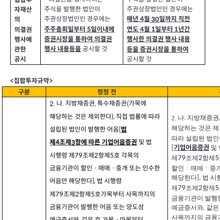
주식을 발행한 법인이
주권상장법인인 경우에는
자재산
주권상장법인인 경우에는
매년
월
일까지 직전
30
4
의
주주총회일부터
일이내에
연도
월
일부터
년간
4
1
1
5
의결권
증권시장을 통하여 의결권
행사한 의결권 행사 내용
행사에
공시할 것
행사 내용등을
등을 증권시장을 통하여
관한
공시할 것
공시
>
<
집합투자규약
구분
정정 전
.
나
지방채증권
특수채증권
가목에
2.
,
(
해당하는 것은 제외한다
직접 법률에 따라
),
나
지방채증권
.
2.
해당하는 것은 
설립된 법인이 발행한 어음
[
법
따라 설립된 법인
및 법
4
제
조제
항에 따른 기업어음증권
3
및 
[
기업어음증권
시행령 제
조제
항제
호 각목의
79
2
5
제
조제
항제
79
2
5
할인ㆍ매매ㆍ중개
금융기관이 할인ㆍ매매ㆍ중개 또는 인수한
해당한다
법 시
],
어음만 해당한다
법 시행령
],
제
조제
항제
79
2
5
제
조제
항제
호가목부터 사목까지의
79
2
5
금융기관이 발행한
금융기관이 발행한 어음 또는 양도성
예금증서와
같은
,
사목까지의 금융