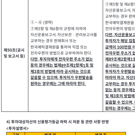
⑦제
항 및 제
항
6
5
자산운용보고서
,
교부하는 경우 판
①
⑥
생략
(
)
한국예탁결제원을 
~
⑦제
항 및 제
항의 규정에 의하여
전자우편의 방법으
6
5
자산운용보고서
자산보관ㆍ관리보고서를
,
다만
자산운용보고
,
교부하는 경우 판매회사 또는
투자자가 해당 집
한국예탁결제원을 통하여 직접 또는
금액이
만원 
100
제
조
공시
(
50
전자우편의 방법으로 교부하여야 한다
.
전자우편 주소가 없
및 보고서 등
)
다만
투자자에게 전자우편 주소가 없는
제
조제
항제
89
2
1
,
등의 경우에는 법제
조제
항제
호 및
89
2
1
공시하는 것으로 
제
호의 방법에 따라 공시하는 것으로
3
투자자가 우편발송
갈음할 수 있으며
투자자가 우편발송을
,
따라야 하고
자산
,
원하는 경우에는 그에 따라야 한다
.
교부하는 경우 투
없는 등의 경우에는
및 제
호의 방법에
3
갈음할 수 있으며
,
원하는 경우에는 
4)
투자대상자산의 신용평가등급 하락 시 처분 등 관련 사항 반영
>
<
투자설명서