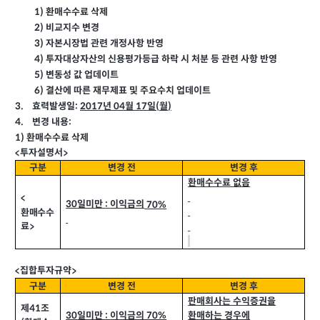
1)
환매수수료 삭제
2)
비교지수 변경
3)
자본시장법 관련 개정사항 반영
4)
투자대상자산의 신용평가등급 하락 시 처분 등 관련 사항 반영
5)
변동성 값 업데이트
6)
결산에 따른 재무제표 및 주요수치 업데이트
:
2017
04
효력발생일
년
월
일
월
3.
17
(
)
:
변경 내용
4.
1)
환매수수료 삭제
투자설명서
<
>
구분
변경 전
변경 후
환매수수료 없음
<
일미만
이익금의
30
70%
:
환매수수
료
>
집합투자규약
<
>
구분
변경 전
변경 후
판매회사는 수익증권을
제
조
41
일미만
이익금의
30
70%
환매하는 경우에
: