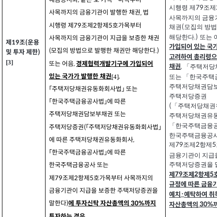
예금증서와
같은 호 가목ㆍ마목부터
,
시행령 제
조제
79
사목까지의 금융기관이 발행한 채권
법
,
사목까지의 금융
시행령 제
조제
항제
호가목부터
79
2
5
채권
모집의 방법
(
해당한다
또는 
.)
사목까지의 금융기관이 지급을 보증한 채권
제
조
운용
(
19
가입되어 있는 국가
모집의 방법으로 발행한 채권만 해당한다
(
.)
및 투자 제한
)
고려하여 총리령으
[3]
,
경제협력개발기구에 가입되어
또는 어음
「주택저당
채권
,
있는 국가가 발행한 채권
,
[4]
또는 「한국주택
주택저당채권담보
「주택저당채권유동화회사법」 또는
주택저당증권
「한국주택금융공사법」에 따른
「주택저당채권
(
주택저당채권담보부채권 또는
주택저당채권유
「한국주택금융공
주택저당증권
「주택저당채권유동화회사법」
(
한국주택금융공사
에 따른 주택저당채권유동화회사
,
제
조제
항제
79
2
5
「한국주택금융공사법」에 따른
금융기관이 지급
주택저당증권을 
한국주택금융공사 또는
79
2
5
제
조제
항제
제
조제
항제
호가목부터 사목까지의
79
2
5
규정에 따른 금융
금융기관이 지급을 보증한 주택저당증권을
·
예치
예탁하여 취
말한다
30%
)
에 투자신탁 자산총액의
까지
30%
자산총액의
투자하는 경우