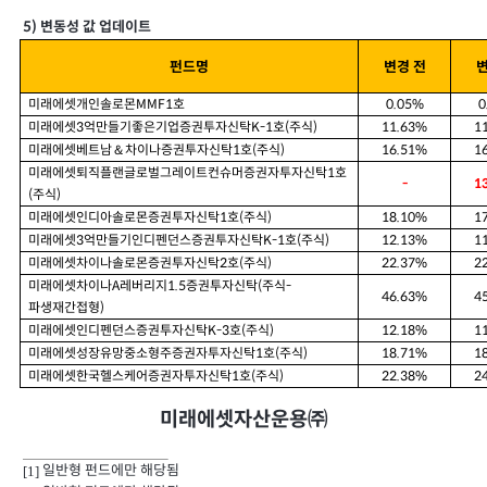
5)
변동성 값 업데이트
펀드명
변경 전
변
미래에셋개인솔로몬
호
0.05%
0
MMF1
미래에셋
억만들기좋은기업증권투자신탁
호
주식
11.63%
1
3
K-1
(
)
미래에셋베트남＆차이나증권투자신탁
호
주식
16.51%
1
1
(
)
미래에셋퇴직플랜글로벌그레이트컨슈머증권자투자신탁
호
1
-
1
주식
(
)
미래에셋인디아솔로몬증권투자신탁
호
주식
18.10%
1
1
(
)
미래에셋
억만들기인디펜던스증권투자신탁
호
주식
12.13%
1
3
K-1
(
)
미래에셋차이나솔로몬증권투자신탁
호
주식
22.37%
2
2
(
)
미래에셋차이나
레버리지
증권투자신탁
주식
A
1.5
(
-
46.63%
4
파생재간접형
)
미래에셋인디펜던스증권투자신탁
호
주식
12.18%
1
K-3
(
)
미래에셋성장유망중소형주증권자투자신탁
호
주식
18.71%
1
1
(
)
미래에셋한국헬스케어증권자투자신탁
호
주식
22.38%
2
1
(
)
미래에셋자산운용㈜
일반형 펀드에만 해당됨
[1]