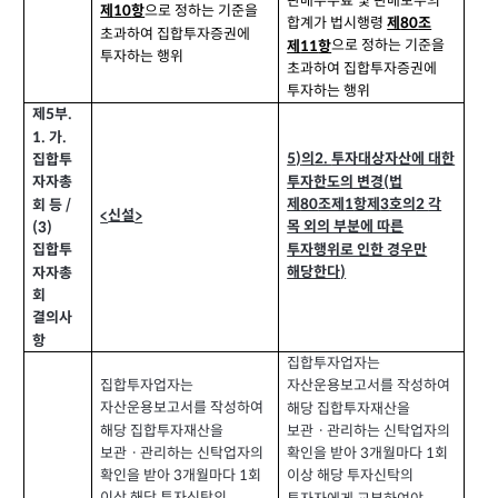
판매수수료 및 판매보수의
으로 정하는 기준을
제
항
10
합계가 법시행령
제
조
80
초과하여 집합투자증권에
으로 정하는 기준을
제
항
11
투자하는 행위
초과하여 집합투자증권에
투자하는 행위
제
부
.
5
가
1.
.
5)
의
투자대상자산에 대한
2.
집합투
투자한도의 변경
법
(
자자총
제
조제
항제
호의
각
80
1
3
2
회 등
/
신설
<
>
목 외의 부분에 따른
(3)
투자행위로 인한 경우만
집합투
해당한다
)
자자총
회
결의사
항
집합투자업자는
집합투자업자는
자산운용보고서를 작성하여
자산운용보고서를 작성하여
해당 집합투자재산을
해당 집합투자재산을
보관ㆍ관리하는 신탁업자의
보관ㆍ관리하는 신탁업자의
확인을 받아
개월마다
회
1
3
확인을 받아
개월마다
회
1
이상 해당 투자신탁의
3