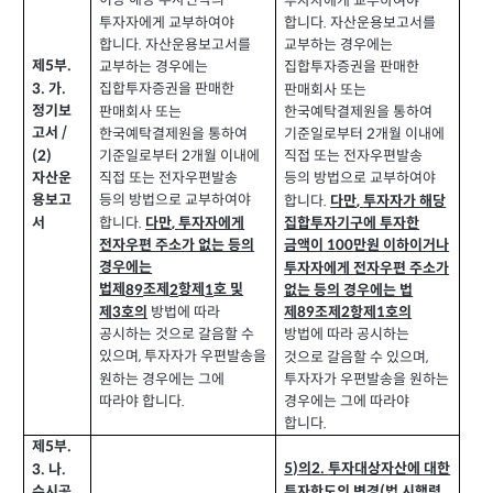
이상 해당 투자신탁의
투자자에게 교부하여야
투자자에게 교부하여야
합니다
자산운용보고서를
.
합니다
자산운용보고서를
.
교부하는 경우에는
제
부
.
5
교부하는 경우에는
집합투자증권을 판매한
가
3.
.
집합투자증권을 판매한
판매회사 또는
정기보
판매회사 또는
한국예탁결제원을 통하여
고서
/
한국예탁결제원을 통하여
기준일로부터
개월 이내에
2
(2)
기준일로부터
개월 이내에
2
직접 또는 전자우편발송
자산운
직접 또는 전자우편발송
등의 방법으로 교부하여야
용보고
등의 방법으로 교부하여야
합니다
.
다만
투자자가 해당
,
합니다
서
.
다만
투자자에게
집합투자기구에 투자한
,
전자우편 주소가 없는 등의
금액이
만원 이하이거나
100
경우에는
투자자에게 전자우편 주소가
법제
조제
항제
호 및
89
2
1
없는 등의 경우에는 법
방법에 따라
제
호의
3
제
조제
항제
호의
89
2
1
공시하는 것으로 갈음할 수
방법에 따라 공시하는
있으며
투자자가 우편발송을
,
것으로 갈음할 수 있으며
,
원하는 경우에는 그에
투자자가 우편발송을 원하는
따라야 합니다
.
경우에는 그에 따라야
합니다
.
제
부
.
5
5)
의
투자대상자산에 대한
나
3.
.
2.
투자한도의 변경
법 시행령
(
수시공