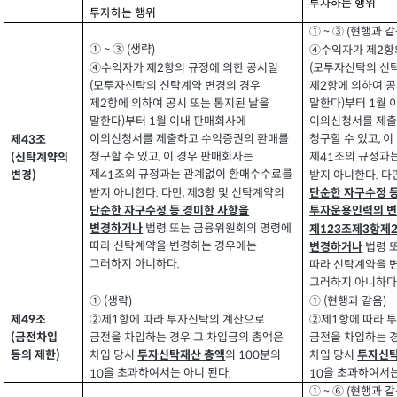
투자하는 행위
투자하는 행위
①
③
현행과 같
(
~
①
③
생략
(
)
④수익자가 제
항
~
2
④수익자가 제
항의 규정에 의한 공시일
모투자신탁의 신탁
(
2
모투자신탁의 신탁계약 변경의 경우
(
제
항에 의하여 공
2
제
항에 의하여 공시 또는 통지된 날을
2
말한다
부터
월 
)
1
말한다
부터
월 이내 판매회사에
)
1
이의신청서를 제출
이의신청서를 제출하고 수익증권의 환매를
청구할 수 있고
이
,
제
조
43
청구할 수 있고
이 경우 판매회사는
,
제
조의 규정과
41
신탁계약의
(
제
조의 규정과는 관계없이 환매수수료를
41
받지 아니한다
다
.
변경
)
받지 아니한다
다만
제
항 및 신탁계약의
.
,
3
단순한 자구수정
단순한 자구수정 등 경미한 사항을
투자운용인력의 변
법령 또는 금융위원회의 명령에
변경하거나
제
조제
항제
3
123
따라 신탁계약을 변경하는 경우에는
법령 
하거나
변경
그러하지 아니하다
.
따라 신탁계약을 
그러하지 아니하
①
생략
①
현행과 같음
)
)
(
(
제
조
②제
항에 따라 투자신탁의 계산으로
②제
항에 따라 
49
1
1
금전차입
금전을 차입하는 경우 그 차입금의 총액은
금전을 차입하는 
(
차입 당시
의
분의
차입 당시
등의 제한
투자신탁재산 총액
100
투자신탁
)
을 초과하여서는 아니 된다
을 초과하여서는
10
.
10
①
⑥
현행과 같
(
~