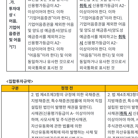
가
.
.
신용평가등급이
신용평가등급이
A2-
A2-
취득 시
투자대
이상이어야 한다
이하
이상이어야 한다
이하
.
.
상
<
기업어음증권
이라 한다
기업어음증권
이라 한다
“
”
),
“
”
),
어음
,
기업어음증권을 제외한 어음
기업어음증권을 제외한 어음
기업어
및 양도성 예금증서
양도성
및 양도성 예금증서
양도성
(
(
읍증권
예금증서를 제외하고는
예금증서를 제외하고는
취득
및 어음
신용평가등급이
신용평가등급이
A2-
시
A2-
>
[7]
이상이어야 한다
이하
이상이어야 한다
이하
.
.
어음등
이라 한다
및 이와
어음등
이라 한다
및 이와
“
”
)
“
”
)
동일하거나 유사한 것으로서
동일하거나 유사한 것으로서
외국통화로 표시된 것
외국통화로 표시된 것
>
<
집합투자규약
구분
정정 전
법 제
조제
항의 규정에 의한 국채증권
법 제
조제
항
2.
2.
3
,
3
4
4
지방채증권
특수채증권
법률에 의하여 직접
지방채증권
특수
,
(
,
설립된 법인이 발행한 채권을 말한다
설립된 법인이 발
),
사채권
신용평가등급이
이상이어야
사채권
신
(
A-
(
취득 시
하며
사모사채 및 주식관련사채권
이상이어야 하며
,
,
,
주식관련사채권
자산유동화에 관한 법률에 의한
,
자산유동화계획에 따라 발행하는 사채 및
의한 자산유동화계