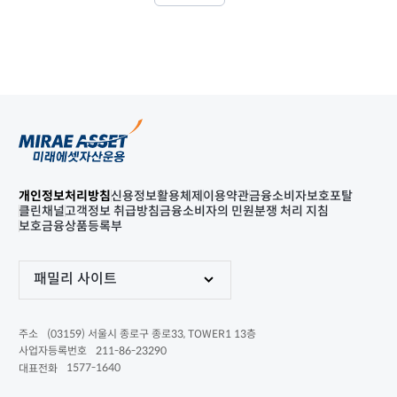
개인정보처리방침
신용정보활용체제
이용약관
금융소비자보호포탈
클린채널
고객정보 취급방침
금융소비자의 민원분쟁 처리 지침
보호금융상품등록부
패밀리 사이트
(03159) 서울시 종로구 종로33, TOWER1 13층
주소
211-86-23290
사업자등록번호
1577-1640
대표전화