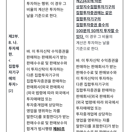
제
조에 따른
234
투자하는 행위
이 경우 그
.
상장지수집합투자기구의
비율의 계산은 투자하는
집합투자증권에는 같은
날을 기준으로 한다
.
집합투자기구의
집합투자증권 총수의
분의
까지 투자할 수
100
50
제
부
.
2
이 경우 그 비율의
있다
.
나
8.
.
계산은 투자하는 날을
투자제
기준으로 한다
.
바
이 투자신탁 수익증권을
.
한
.
판매하는 판매회사가 받는
<
바
이 투자신탁 수익증권을
.
판매수수료 및 판매보수와
집합투
판매하는 판매회사가 받는
이 투자신탁이 투자하는
자기구
판매수수료 및 판매보수와
다른 집합투자기구의
에의
이 투자신탁이 투자하는
집합투자증권을 판매하는
투자
>
다른 집합투자기구의
판매회사
외국 판매회사
{
집합투자증권을 판매하는
[2]
외국 법령에 따라 외국에서
(
판매회사
외국 판매회사
{
투자매매업 또는
외국 법령에 따라 외국에서
(
투자중개업에 상당하는
투자매매업 또는
영업을 영위하는 자를
투자중개업에 상당하는
말한다
를 포함한다
가 받는
)
}
영업을 영위하는 자를
판매수수료 및 판매보수의
말한다
를 포함한다
가 받는
)
}
합계가 법시행령
제
조
80