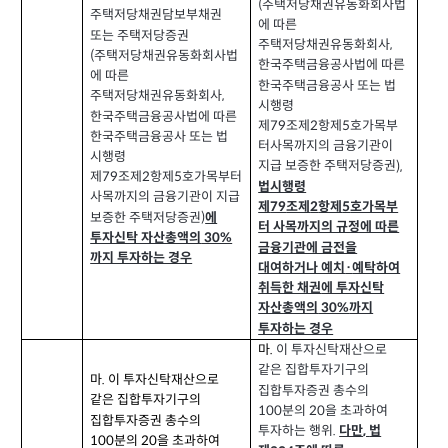
주택저당채권유동화회사법
(
주택저당채권담보부채권
에 따른
또는 주택저당증권
주택저당채권유동화회사
,
주택저당채권유동화회사법
(
한국주택금융공사법에 따른
에 따른
한국주택금융공사 또는 법
주택저당채권유동화회사
,
시행령
한국주택금융공사법에 따른
제
조제
항제
호가목부
79
2
5
한국주택금융공사 또는 법
터사목까지의 금융기관이
시행령
지급 보증한 주택저당증권
),
제
조제
항제
호가목부터
79
2
5
법시행령
사목까지의 금융기관이 지급
제
조제
항제
호가목부
2
5
79
보증한 주택저당증권
)
에
터 사목까지의 규정에 따른
투자신탁 자산총액의
30%
금융기관에 금전을
까지 투자하는 경우
대여하거나 예치
예탁하여
·
취득한 채권
에 투자신탁
자산총액의
까지
30%
투자하는 경우
마
이 투자신탁재산으로
.
같은 집합투자기구의
마
이 투자신탁재산으로
.
집합투자증권 총수의
같은 집합투자기구의
분의
을 초과하여
20
100
집합투자증권 총수의
투자하는 행위
.
다만
법
,
분의
을 초과하여
100
20