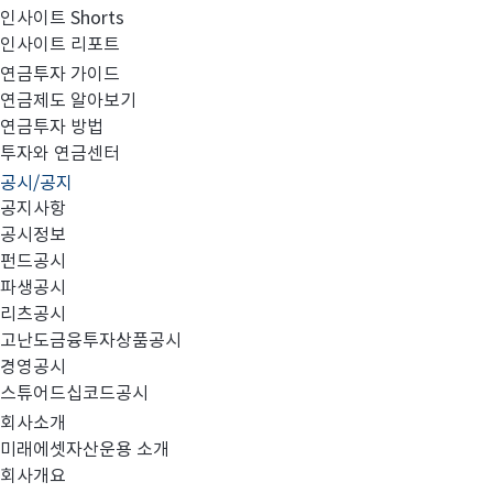
인사이트 Shorts
인사이트 리포트
집합투자규약 및 투자설명서 변경의 건
연금투자 가이드
연금제도 알아보기
연금투자 방법
투자와 연금센터
공시/공지
공지사항
대상 펀드
1.
:
공시정보
펀드공시
미래에셋다양한인컴배분증권자투자신탁
호
주
-
1
(H)(
파생공시
미래에셋펀드솔루션
증권전환형자투자신탁
호
-
40
1
(
리츠공시
미래에셋개인연금펀드솔루션
증권전환형자투자
-
고난도금융투자상품공시
40
경영공시
스튜어드십코드공시
변경 사항
2.
:
회사소개
미래에셋자산운용 소개
전환형 구조 추가
1)
회사개요
전환형 집합투자기구 삭제 및 추가