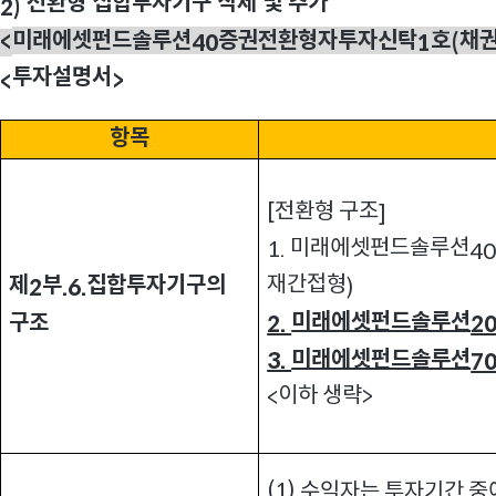
전환형 집합투자기구 삭제 및 추가
2)
미래에셋펀드솔루션
증권전환형자투자신탁
호
채
<
40
1
(
투자설명서
>
<
항목
전환형 구조
[
]
미래에셋펀드솔루션
1.
4
재간접형
제
부
집합투자기구의
)
2
.6.
미래에셋펀드솔루션
구조
2.
2
미래에셋펀드솔루션
3.
7
이하 생략
>
<
(1)
수익자는 투자기간 중에