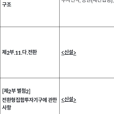
투자신탁
증권
재간접형
,
(
)
구조
제
부
다
전환
신설
<
2
.11.
.
>
제
부 별첨
[
2
2]
신설
<
>
전환형집합투자기구에 관한
사항