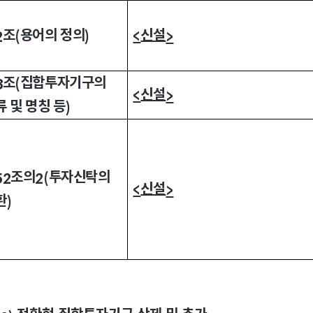
조
용어의 정의
신설
<
2
(
)
>
조
집합투자기구의
3
(
신설
<
>
류 및 명칭 등
)
조의
투자신탁의
52
2(
신설
<
>
환
)