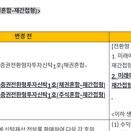
권혼합
재간접형
-
)>
변경 전
전환형
[
미래
1.
증권전환형자투자신탁
호
채권혼합
재간접
0
1
(
-
미래
2.
증권전환형투자신탁
호
채권혼합
재간접형
재간접
0
1
(
-
)
증권전환형투자신탁
호
주식혼합
재간접형
0
1
(
-
)
이하 
<
(1)
수익
 신탁재산 전부를 환매하여 다음 각 호의