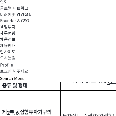
2)
연혁
글로벌 네트워크
모투자신탁 투자전략 보완
3)
미래에셋 경영철학
효력발생일
년
월
일
월
3.
:
2017
04
17
(
)
Founder & GSO
변경 내용
책임투자
4.
:
재무현황
전환형 구조 추가
1)
채용정보
미래에셋다양한인컴배분증권자투자신탁
호
주식
<
1
(H)(
채용안내
인사제도
투자설명서
<
>
오시는길
Profile
구분
로그인 해주세요
제
부
집합투자기구의
1
.2.
Search
Menu
마
특수형태
모자형
,
신
.
:
<
종류 및 형태
제
부
집합투자기구의
2
.6.