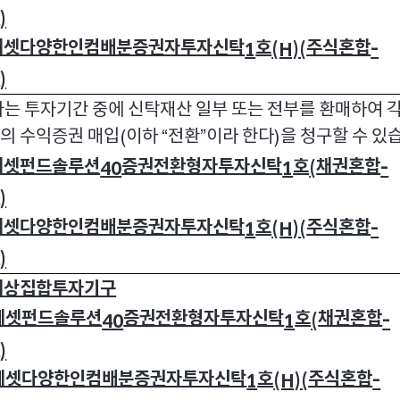
형
)
에셋다양한인컴배분증권자투자신탁
호
주식혼합
1
(H)(
-
형
)
는 투자기간 중에 신탁재산 일부 또는 전부를 환매하여 각
의 수익증권 매입
이하
전환
이라 한다
을 청구할 수 있
(
“
”
)
에셋펀드솔루션
증권전환형자투자신탁
호
채권혼합
40
1
(
-
형
)
에셋다양한인컴배분증권자투자신탁
호
주식혼합
1
(H)(
-
형
)
대상집합투자기구
에셋펀드솔루션
증권전환형자투자신탁
호
채권혼합
40
1
(
-
형
)
에셋다양한인컴배분증권자투자신탁
호
주식혼합
1
(H)(
-