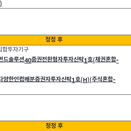
형
)
정정 후
집합투자기구
펀드솔루션
증권전환형자투자신탁
호
채권혼합
40
1
(
-
다양한인컴배분증권자투자신탁
호
주식혼합
1
(H)(
-
정정 후