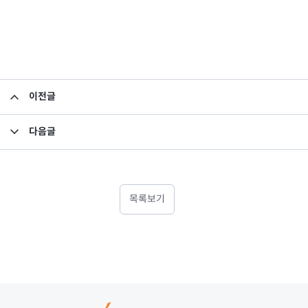
이전글
미래에셋차이나본토펀드 QFII 원금 잔액 공시
다음글
미래에셋차이나본토펀드 QFII 원금 잔액 공시
목록보기