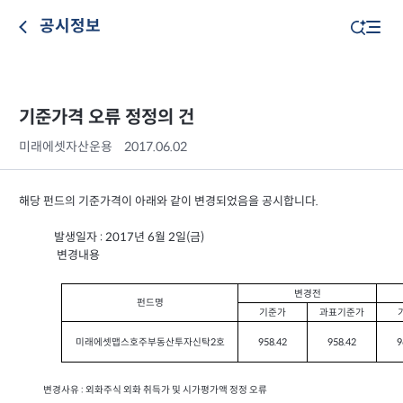
공시정보
기준가격 오류 정정의 건
미래에셋자산운용
2017.06.02
해당 펀드의 기준가격이 아래와 같이 변경되었음을 공시합니다.
발생일자
: 2017
년
6
월
2
일
(
금
)
변경내용
변경전
펀드명
기준가
과표기준가
미래에셋맵스호주부동산투자신탁2호
958.42
958.42
9
변경사유 : 외화주식 외화 취득가 및 시가평가액 정정 오류