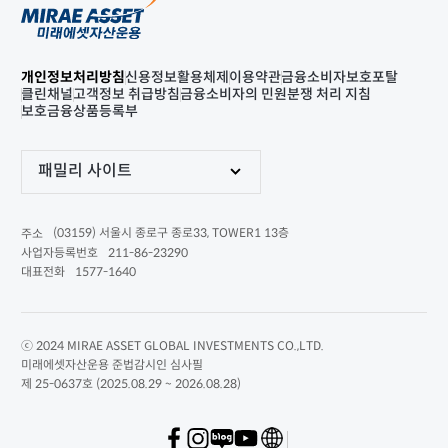
개인정보처리방침
신용정보활용체제
이용약관
금융소비자보호포탈
클린채널
고객정보 취급방침
금융소비자의 민원분쟁 처리 지침
보호금융상품등록부
패밀리 사이트
(03159) 서울시 종로구 종로33, TOWER1 13층
주소
211-86-23290
사업자등록번호
1577-1640
대표전화
ⓒ 2024 MIRAE ASSET GLOBAL INVESTMENTS CO.,LTD.
미래에셋자산운용 준법감시인 심사필
제 25-0637호 (2025.08.29 ~ 2026.08.28)