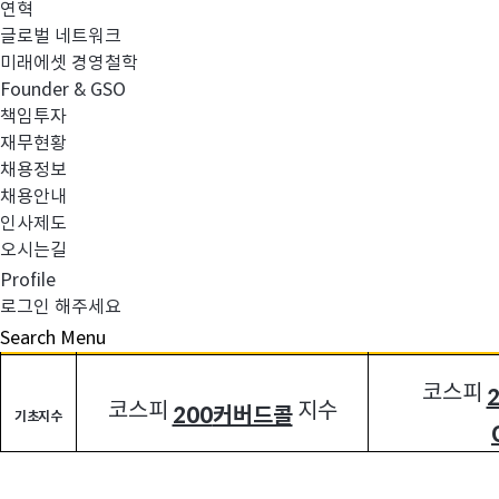
3.
연혁
글로벌 네트워크
1)
기초지수 명칭 변경
미래에셋 경영철학
Founder & GSO
2)
투자신탁 명칭 변경
책임투자
재무현황
채용정보
채용안내
변경 내용:
4.
인사제도
오시는길
1)
기초지수 명칭 변경
Profile
로그인 해주세요
Search
Menu
구분
변경전
코스피
코스피
지수
200
커버드콜
기초지수