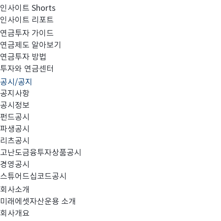
인사이트 Shorts
인사이트 리포트
집합투자규약 및 투자설명서 변경의 건
연금투자 가이드
연금제도 알아보기
연금투자 방법
투자와 연금센터
공시/공지
공지사항
공시정보
펀드공시
파생공시
리츠공시
고난도금융투자상품공시
대상펀드:
미래에셋TIGER커버드C200증권상장지수투자신탁(주식-파생
1.
경영공시
스튜어드십코드공시
2017
년 07월 21일(금)
회사소개
효력발생예정일:
2.
미래에셋자산운용 소개
회사개요
변경사항: