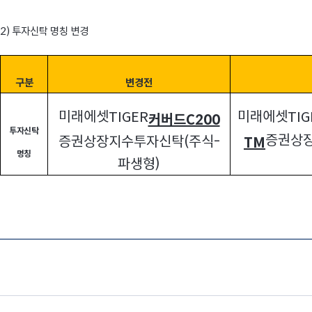
2)
투자신탁 명칭 변경
구분
변경전
미래에셋
미래에셋
TIGER
TIG
커버드C200
투자신탁
증권상
증권상장지수투자신탁
(
주식
-
TM
명칭
파생형
)