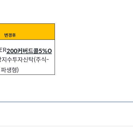
변경후
ER
200
커버드콜5%O
장지수투자신탁
(
주식
-
파생형
)