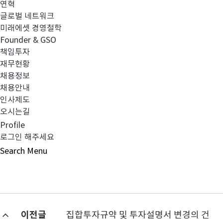
2. 취득
연혁
부동산·
글로벌 네트워크
특별자산집합투자기구의
미래에셋 경영철학
3. 취득
증권
집합투자증권 취득 또는
Founder & GSO
처분
책임투자
4. 
재무현황
채용정보
- 본
채용안내
인사제도
오시는길
Profile
로그인 해주세요
Search
Menu
이전글
집합투자규약 및 투자설명서 변경의 건