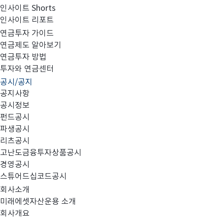
인사이트 Shorts
인사이트 리포트
부동산·특별자산집합투자기구의 집합투자증권 취득 또
연금투자 가이드
연금제도 알아보기
연금투자 방법
투자와 연금센터
공시/공지
공지사항
공시정보
펀드공시
(
)
미래에셋부동산인프라혼합자산모투자신탁
재간접형
파생공시
리츠공시
고난도금융투자상품공시
경영공시
스튜어드십코드공시
회사소개
1. 증
미래에셋자산운용 소개
회사개요