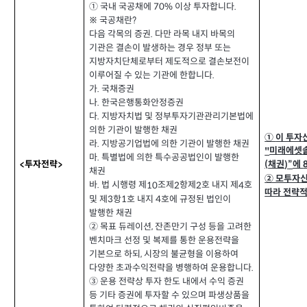
① 국내 국공채에
이상 투자합니다
.
70%
※ 국공채란
?
다음 각목의 증권
다만 라목 내지 바목의
.
기관은 결손이 발생하는 경우 정부 또는
지방자치단체로부터 제도적으로 결손보전이
이루어질 수 있는 기관에 한합니다
.
가
국채증권
.
나
한국은행통화안정증권
.
다
지방자치법 및 정부투자기관관리기본법에
.
의한 기관이 발행한 채권
①
이 투자
라
지방공기업법에 의한 기관이 발행한 채권
.
미래에셋
"
마
특별법에 의한 특수공공법인이 발행한
.
투자전략
채권
에
)
”
<
>
(
채권
② 모투자
바
법 시행령 제
조제
항제
호 내지 제
호
10
2
2
4
.
따라 전략
및 제
항
호 내지
호에 규정된 법인이
3
1
4
발행한 채권
② 목표 듀레이션
잔존만기 구성 등을 고려한
,
벤치마크 선정 및 복제를 통한 운용전략을
기본으로 하되
시장의 불균형을 이용하여
,
다양한 초과수익전략을 병행하여 운용합니다
.
③ 운용 전략상 투자 한도 내에서 수익 증권
등 기타 증권에 투자할 수 있으며 파생상품을