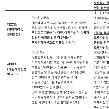
보유중인 현
있는 경우에
①
③
현
<
~
①
③
생략
<
>
④환매대금
~
④환매대금은 투자신탁재산으로 보유중인
금전 또는
제
조
27
금전 또는 투자신탁재산을 매각하여 조성한
금전으로 
환매가격 및
(
금전으로 지급한다
다만
이 투자신탁
,
수익자
.
전원의 동의
환매방법
)
전원의 동의를 얻은 경우에는 이
모투자신탁
할 수 있다
투자신탁재산으로 지급
.
동의를 얻은
모투자신탁
①
생략
①
현행과
>
<
<
②
집합투자업자는 제
항에 따라 산정된
②
집합투자
1
기준가격을 매일 공고
게시하되
투자신탁을
기준가격
·
,
(
제
조
30
최초로 설정하는 날
신규 종류 수익증권을
매일 공고
[
·
기준가격 산정
(
설정하는 
발행하는 날 또는 특정 종류의 수익증권이
및 공고
)
전부 환매된 후 다시 발행하는 날
의
]
날 또는 특
기준가격은
좌를
원으로 하여
후 다시 발
1
1
원으로 공고한다
원으로 하
1,000
.
1
①
이 투자신탁에는 전체 수익자로 구성되는
①
이 투자
수익자총회
수익자총회를 두며
수익자총회는 법령에서
,
정한 사항에 대하여만 결의할 수 있다
.
모투자신탁
투자신탁 