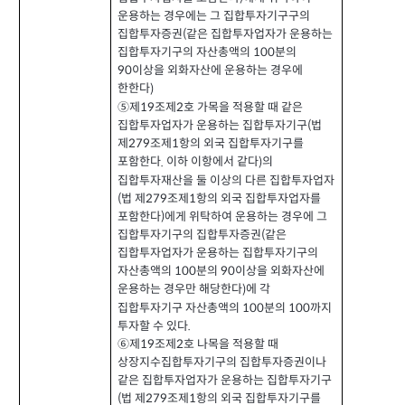
운용하는 경우에는 그 집합투자기구구의
집합투자증권
같은 집합투자업자가 운용하는
(
집합투자기구의 자산총액의
분의
100
이상을 외화자산에 운용하는 경우에
90
한한다
)
⑤제
조제
호 가목을 적용할 때 같은
2
19
집합투자업자가 운용하는 집합투자기구
법
(
제
조제
항의 외국 집합투자기구를
279
1
포함한다
이하 이항에서 같다
의
.
)
집합투자재산을 둘 이상의 다른 집합투자업자
법 제
조제
항의 외국 집합투자업자를
(
279
1
포함한다
에게 위탁하여 운용하는 경우에 그
)
집합투자기구의 집합투자증권
같은
(
집합투자업자가 운용하는 집합투자기구의
자산총액의
분의
이상을 외화자산에
100
90
운용하는 경우만 해당한다
에 각
)
집합투자기구 자산총액의
분의
까지
100
100
투자할 수 있다
.
⑥제
조제
호 나목을 적용할 때
2
19
상장지수집합투자기구의 집합투자증권이나
같은 집합투자업자가 운용하는 집합투자기구
법 제
조제
항의 외국 집합투자기구를
(
279
1