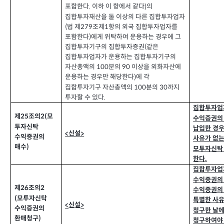
포함한다
이하 이 항에서 같다
의
.
)
집합투자재산을 둘 이상의 다른 집합투자업자
법 제
조제
항의 외국 집합투자업자를
(
279
1
포함한다
에게 위탁하여 운용하는 경우에 그
)
집합투자기구의 집합투자증권
같은
(
집합투자업자가 운용하는 집합투자기구의
자산총액의
분의
이상을 외화자산에
100
90
운용하는 경우만 해당한다
에 각
)
집합투자기구 자산총액의
분의
까지
100
30
투자할 수 있다
.
집합투자업
제
조의
모
2(
25
수익증권의
투자신탁
납입한 경우
신설
<
>
수익증권의
사유가 없는
매수
)
모투자신탁
한다
.
집합투자업
수익증권의
제
조의
2
26
수익증권의
모투자신탁
(
특별한 사유
신설
<
>
수익증권의
청구한 날
환매청구
)
청구하여야