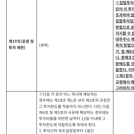
①집합투자
있어 이 투
초과하여 법
집합투자업
방법으로 
지시할 수 
대주주나 
제
조
운용 및
(
19
생략
목의 방법으
(
)
투자 제한
)
가
법 제
8
.
나
환매조
.
환매도할 것
말한다
이
.
②제
항의
1
규정에서 
그러하지 
①
다음 각 호의 어느 하나에 해당하는
경우에는 제
조 제
호 내지 제
호의 규정은
1
5
18
그 투자한도를 적용하지 아니한다
다만
다음
.
,
제
호 및 제
호의 사유에 해당하는 경우에는
4
5
투자비율을 위반한 날부터
일 이내에 그
15
투자한도에 적합하도록 하여야 한다
.
1.
투자신탁 최초설정일부터
월간
1