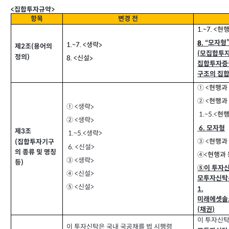
집합투자규약
<
>
항목
변경 전
현행
1.~7. <
모자형
8.
“
생략
1.~7. <
>
제
조
용어의
(
2
모집합투
(
정의
)
신설
8. <
>
집합투자증
구조의 집
① <
현행과
② <
현행과
생략
① <
>
1.~5.<
현행
생략
② <
>
6.
모자형
제
조
3
1.~5.<
생략
>
③ <
현행과
집합투자기구
(
6. <
신설
>
의 종류 및 명칭
④
<
현행과 
생략
③ <
>
등
)
⑤이 투자
④
신설
>
<
모투자신탁은
⑤
신설
>
<
1.
미래에셋솔
채권
(
)
이 투자신탁
이 투자신탁은 국내 국공채를 법 시행령