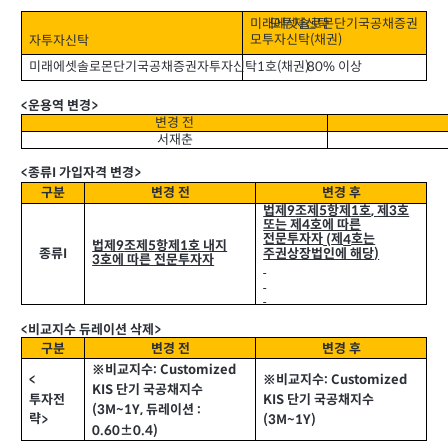
모투자신탁
미래에셋솔로몬단기국공채증권
모투자신탁
채권
)
자투자신탁
(
미래에셋솔로몬단기국공채증권자투자신탁
호
채권
(
)
이상
1
80%
운용역 변경
<
>
변경 전
서재춘
종류
가입자격 변경
>
<
I
구분
변경 전
변경 후
9
법제
조제
항제
호
제
호
5
1
,
3
또는 제
호에 따른
4
전문투자자
제
호는
(
4
9
법제
조제
항제
호 내지
5
1
주권상장법인에 해당
I
종류
)
호에 따른 전문투자자
3
비교지수 듀레이션 삭제
<
>
구분
변경 전
변경 후
※비교지수
: Customized
※비교지수
<
: Customized
단기 국공채지수
KIS
단기 국공채지수
투자전
KIS
듀레이션
(3M~1Y,
:
략
>
(3M~1Y)
0.60±0.4)