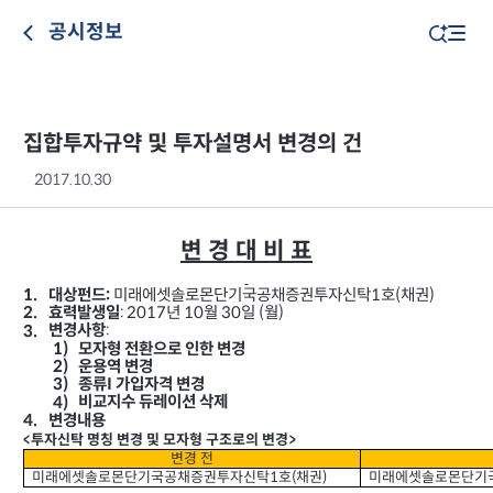
공시정보
집합투자규약 및 투자설명서 변경의 건
2017.10.30
변 경 대 비 표
미래에셋솔로몬단기국공채증권투자신탁
호
채권
)
1
(
대상펀드
1.
:
년
월
일
월
: 2017
10
30
(
)
2.
효력발생일
:
3.
변경사항
1)
모자형 전환으로 인한 변경
2)
운용역 변경
종류
가입자격 변경
3)
I
4)
비교지수 듀레이션 삭제
변경내용
4.
투자신탁 명칭 변경 및 모자형 구조로의 변경
<
>
변경 전
미래에셋솔로몬단기국공채증권투자신탁
호
채권
미래에셋솔로몬단기
(
)
1