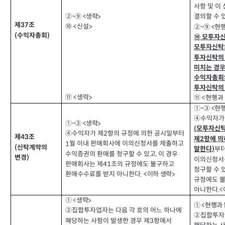
사항 및 이
결의할 수 
생략
②~⑨ <
>
제
조
37
신설
⑩ <
현
>
②~⑨ <
수익자총회
(
)
⑩
모투자신
모투자신탁
투자신탁의
미치는 경
수익자총회와
투자신탁의
생략
⑪ <
>
현행과
⑪ <
현행
①~③ <
④
수익자가
생략
①~③ <
>
모투자신탁
(
④
수익자가 제
항의 규정에 의한 공시일부터
2
제
조
43
제
항에 의
2
월 이내 판매회사에 이의신청서를 제출하고
1
신탁계약의
(
부
말한다
)
수익증권의 환매를 청구할 수 있고
이 경우
,
변경
)
이의신청서
판매회사는 제
조의 규정에도 불구하고
41
청구할 수 
환매수수료를 받지 아니한다
이하 생략
.
<
>
규정에도 
아니한다
.
<
생략
① <
>
현행과
① <
②
집합투자업자는 다음 각 호의 어느 하나에
②
집합투자
해당하는 사항이 발생한 경우 제
항에서
3