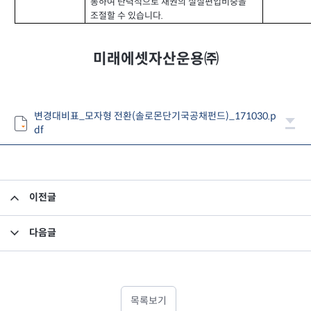
통하여 탄력적으로 채권의 실질편입비중을
조절할 수 있습니다
.
미래에셋자산운용㈜
변경대비표_모자형 전환(솔로몬단기국공채펀드)_171030.p
df
이전글
집합투자규약 및 투자설명서 변경의 건
다음글
소규모펀드 공시의 건(2017년 10월)
목록보기