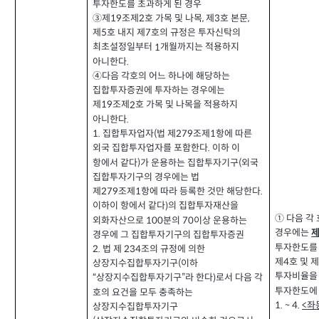
투자한도를 초과하게 된 경우
제
조제
호 가목 및 나목
제
호 본문
③
2
,
3
,
19
제
호 내지 제
호의 규정은 투자신탁의
5
7
최초설정일부터
개월까지는 적용하지
1
아니한다
.
④다음 각호의 어느 하나에 해당하는
집합투자증권에 투자하는 경우에는
제
조제
호 가목 및 나목을 적용하지
2
19
아니한다
.
집합투자업자
법 제
조제
항에 따른
1.
279
1
(
외국 집합투자업자를 포함한다
이하 이
.
항에서 같다
가 운용하는 집합투자기구
외국
)
(
집합투자기구의 경우에는 법
제
조제
항에 따라 등록한 것만 해당한다
279
1
.
이하이 항에서 같다
의 집합투자재산을
)
①
다음 각
외화자산으로
분의
이상 운용하는
100
70
경우에는
경우에 그 집합투자기구의 집합투자증권
투자한도를
법 제
조의 규정에 의한
2.
234
제
호 및 
4
상장지수집합투자기구
이하
(
투자비율을
상장지수집합투자기구
라 한다
로서 다음 각
“
”
)
투자한도에
호의 요건을 모두 충족하는
좌
1. ~ 4.
<
상장지수집합투자기구