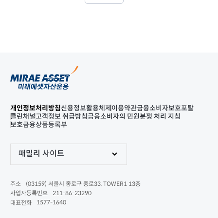
개인정보처리방침
신용정보활용체제
이용약관
금융소비자보호포탈
클린채널
고객정보 취급방침
금융소비자의 민원분쟁 처리 지침
보호금융상품등록부
패밀리 사이트
(03159) 서울시 종로구 종로33, TOWER1 13층
주소
211-86-23290
사업자등록번호
1577-1640
대표전화