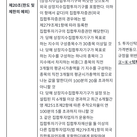
상장지수집합투자기구와 비슷한 것으로서
(
제
조
한도 및
(
20
외국 상장지수집합투자기구를 포함한다
이하
.
제한의 예외
)
이 항에서 같다
의 집합투자증권
외국
)
(
집합투자증권의 경우에는 법
제
조제
항에 따라 등록한
279
1
집합투자기구의 집합투자증권만 해당한다
)
가
당해 상장지수집합투자기구가 목표로
.
5.
투자신탁
하는 지수의 구성종목수가
종목 이상일 것
30
가격변동
나
당해 상장지수집합투자기구가 목표로
.
규정을 위반
하는 지수를 구성하는 하나의 종목이 그
삭
②~⑥ <
지수에서 차지하는 비중
그 종목의 직전
(
개월의 평균시가총액을 기 지수를 구성하는
3
종목의 직전
개월의 평균시가총액의 합으로
3
나눈 값을 말한다
이
분의
을 초과하지
)
100
20
아니할 것
다
당해 상장지수집합투자기구가 설정 또는
.
설립된 지
개월 이상 경과하고 최근
개월간
6
6
영 제
조제
항에 따른 추적오차율이 연
251
2
분의
를 초과하지 아니할 것
100
5
같은 집합투자업자가 운용하는
3.
집합투자기구의 집합투자재산을 둘 이상의
다른 집합투자업자
법 제
조제
항의 외국
(
279
1
집합투자업자를 포함한다
에게 위탁하여
)