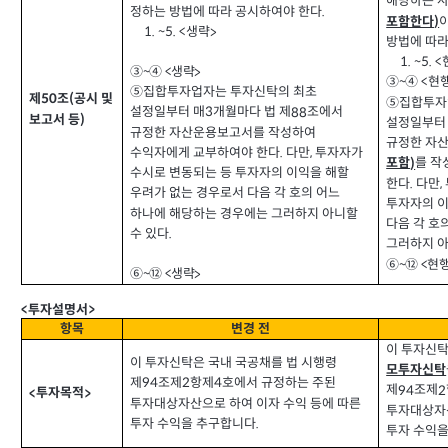
해당하는 
정하는 방법에 따라 공시하여야 한다
.
포함한다
)
생략
1. ~5. <
>
방법에 따라
1. ~5. <
생략
③~
④
<
>
현
③~
④
<
⑤집합투자업자는 투자신탁의 최초
제
조
공시 및
(
50
⑤집합투자
설정일부터 매
개월마다 법 제
조에서
88
3
보고서 등
)
설정일부터
규정한 자산운용보고서를 작성하여
규정한 자
수익자에게 교부하여야 한다
다만
투자자가
.
,
를 작
포함
)
수시로 변동되는 등 투자자의 이익을 해할
한다
다만
.
,
우려가 없는 경우로서 다음 각 호의 어느
투자자의 이
하나에 해당하는 경우에는 그러하지 아니할
다음 각 호
수 있다
.
그러하지 아
현행
⑥~⑫ <
생략
⑥~⑫ <
>
투자설명서
<
>
항목
변경 전
이 투자신탁
이 투자신탁은 국내 국공채를 법 시행령
모투자신탁
제
조제
항제
호에서 규정하는 주된
2
4
94
제
조제
94
2
투자목적
<
>
투자대상자산으로 하여 이자 수익 등에 따른
투자대상자산
투자 수익을 추구합니다
.
투자 수익