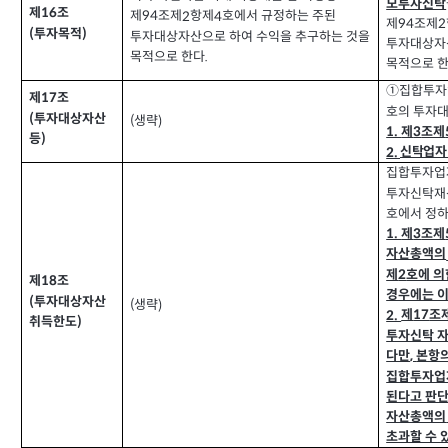
모투자신탁
제
조
16
제
조제
항제
호에서 규정하는 주된
2
4
94
제
조제
94
2
투자목적
(
)
투자대상자산으로 하여 수익을 추구하는 것을
투자대상자
목적으로 한다
.
목적으로 
①집합투자
제
조
17
호의 투자대
투자대상자산
(
생략
(
)
제
조제
1.
3
등
)
신탁업자
2.
집합투자업
투자신탁재산
호에서 정하
제
조제
1.
3
자산총액의
제
호에 의
2
제
조
18
경우에는 
투자대상자산
(
생략
(
)
제
조
2.
17
취득한도
)
투자신탁 
다만
본항
,
집합투자업
된다고 판
자산총액의
초과할 수 