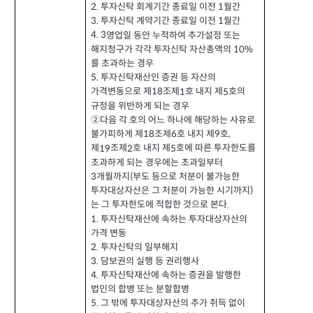
2.
투자신탁 회계기간 종료일 이전
월간
1
3.
투자신탁 계약기간 종료일 이전
월간
1
영업일 동안 누적하여 추가설정 또는
4.
3
해지청구가 각각 투자신탁 자산총액의
10%
를 초과하는 경우
5.
투자신탁재산인 증권 등 자산의
가격변동으로 제
조제
호 내지 제
호의
1
5
18
규정을 위반하게 되는 경우
②
다음 각 호의 어느 하나에 해당하는 사유로
불가피하게 제
조제
호 내지 제
호
6
9
,
18
제
조제
호 내지 제
호에 따른 투자한도를
19
2
5
초과하게 되는 경우에는 초과일부터
개월까지
부도 등으로 처분이 불가능한
3
(
투자대상자산은 그 처분이 가능한 시기까지
)
는 그 투자한도에 적합한 것으로 본다
.
1.
투자신탁재산에 속하는 투자대상자산의
가격 변동
투자신탁의 일부해지
2.
담보권의 실행 등 권리행사
3.
4.
투자신탁재산에 속하는 증권을 발행한
법인의 합병 또는 분할합병
5.
그 밖에 투자대상자산의 추가 취득 없이