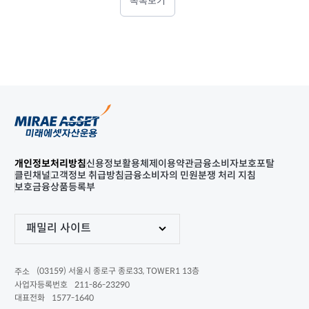
목록보기
개인정보처리방침
신용정보활용체제
이용약관
금융소비자보호포탈
클린채널
고객정보 취급방침
금융소비자의 민원분쟁 처리 지침
보호금융상품등록부
패밀리 사이트
(03159) 서울시 종로구 종로33, TOWER1 13층
주소
211-86-23290
사업자등록번호
1577-1640
대표전화