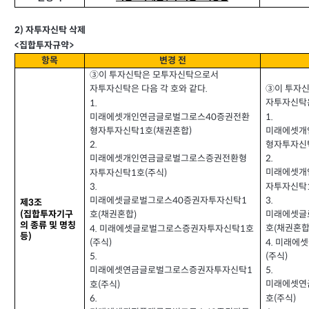
2)
자투자신탁 삭제
>
<
집합투자규약
항목
변경 전
③이 투자신탁은 모투자신탁으로서
③이 투자
자투자신탁은 다음 각 호와 같다
.
자투자신탁은
1.
1.
미래에셋개인연금글로벌그로스
증권전환
40
미래에셋개
형자투자신탁
호
채권혼합
1
(
)
형자투자신
2.
2.
미래에셋개인연금글로벌그로스증권전환형
미래에셋개
자투자신탁
호
주식
(
)
1
자투자신탁
3.
3.
미래에셋글로벌그로스
증권자투자신탁
1
40
제
조
3
집합투자기구
(
미래에셋글
호
채권혼합
(
)
의 종류 및 명칭
호
채권혼
(
4.
미래에셋글로벌그로스증권자투자신탁
호
1
등
)
4.
미래에셋
주식
(
)
주식
(
)
5.
5.
미래에셋연금글로벌그로스증권자투자신탁
1
미래에셋연
호
주식
(
)
호
주식
(
)
6.