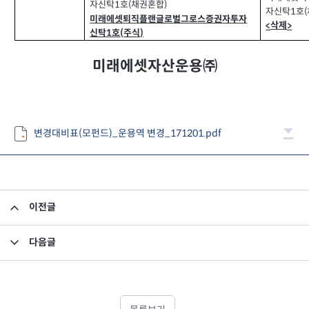
자신탁
호
채권혼합
1
(
)
자신탁
호
1
(
미래에셋퇴직플랜글로벌그로스증권자투자
삭제
<
>
신탁
호
주식
(
)
1
미래에셋자산운용㈜
변경대비표(모펀드)_운용역 변경_171201.pdf
이전글
소규모펀드 공시의 건(2017년 11월)
다음글
집합투자규약 및 투자설명서 변경의 건