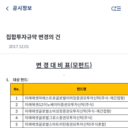
공시정보
집합투자규약 변경의 건
2017.12.01
변 경 대 비 표
모펀드
(
)
:
대상 펀드
1.
펀드명
No.
미래에셋마에스트로글로벌이머징증권모투자신탁
주식
재간접형
1
-
)
(
미래에셋
이노베이터증권모투자신탁
주식
2
(
)
G2
미래에셋글로벌소비성장증권모투자신탁
주식
재간접형
3
-
)
(
미래에셋글로벌그로스증권모투자신탁
주식
4
)
(
미래에셋글로벌스마트리턴증권모투자신탁
주식혼합
5
)
(