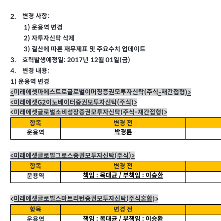
:
변경 사항
2.
1)
운용역 변경
2)
자투자신탁 삭제
3)
결산에 따른 재무제표 및 주요수치 업데이트
: 2017
효력발생예정일
년
월
일
금
3.
12
01
(
)
:
변경 내용
4.
1)
운용역 변경
미래에셋마에스트로글로벌이머징증권모투자신탁
주식
재간접형
<
-
)>
(
미래에셋
이노베이터증권모투자신탁
주식
<
(
)>
G2
미래에셋글로벌소비성장증권모투자신탁
주식
재간접형
<
-
)>
(
항목
변경 전
박경륜
운용역
미래에셋글로벌그로스증권모투자신탁
주식
<
)>
(
항목
변경 전
책임
목대균
부책임
이승환
/
:
:
운용역
미래에셋글로벌스마트리턴증권모투자신탁
주식혼합
<
)>
(
항목
변경 전
책임
목대균
부책임
이승환
/
:
:
운용역