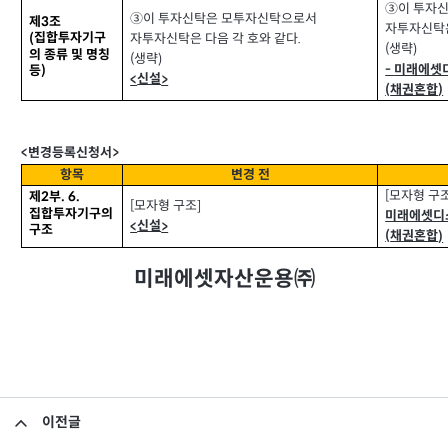
③이 투자
③이 투자신탁은 모투자신탁으로서
제
조
3
자투자신탁은
집합투자기구
(
자투자신탁은 다음 각 호와 같다
.
생략
(
)
의 종류 및 명칭
생략
(
)
-
미래에셋
등
)
신설
<
>
채권혼합
)
(
>
<
변경등록신청서
항목
변경 전
모자형 구
[
제
부
. 6.
2
모자형 구조
[
]
집합투자기구의
미래에셋디
신설
<
>
구조
채권혼합
)
(
미래에셋자산운용㈜
이전글
집합투자규약 및 투자설명서 변경의 건