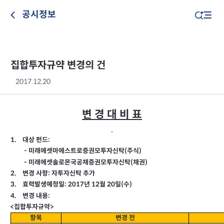
공시정보
집합투자규약 변경의 건
2017.12.20
변 경 대 비 표
:
대상 펀드
1.
(
미래에셋마에스트로증권모투자신탁
주식
-
)
(
미래에셋솔로몬국공채증권모투자신탁
채권
-
)
:
변경 사항
자투자신탁 추가
2.
: 2017
효력발생예정일
년
월
일
수
3.
12
20
(
)
:
변경 내용
4.
>
<
집합투자규약
항목
변경 전