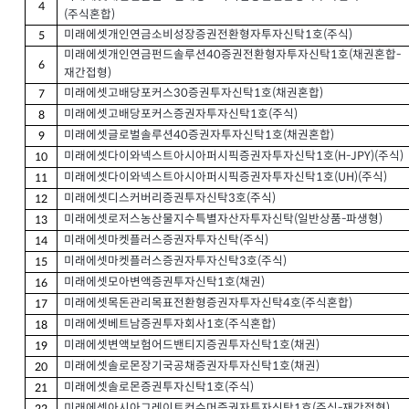
4
(주식혼합)
미래에셋개인연금소비성장증권전환형자투자신탁1호(주식)
5
미래에셋개인연금펀드솔루션40증권전환형자투자신탁1호(채권혼합-
6
재간접형)
미래에셋고배당포커스30증권투자신탁1호(채권혼합)
7
미래에셋고배당포커스증권자투자신탁1호(주식)
8
미래에셋글로벌솔루션40증권자투자신탁1호(채권혼합)
9
미래에셋다이와넥스트아시아퍼시픽증권자투자신탁1호(H-JPY)(주식)
10
미래에셋다이와넥스트아시아퍼시픽증권자투자신탁1호(UH)(주식)
11
미래에셋디스커버리증권투자신탁3호(주식)
12
미래에셋로저스농산물지수특별자산자투자신탁(일반상품-파생형)
13
미래에셋마켓플러스증권자투자신탁(주식)
14
미래에셋마켓플러스증권자투자신탁3호(주식)
15
미래에셋모아변액증권투자신탁1호(채권)
16
미래에셋목돈관리목표전환형증권자투자신탁4호(주식혼합)
17
미래에셋베트남증권투자회사1호(주식혼합)
18
미래에셋변액보험어드밴티지증권투자신탁1호(채권)
19
미래에셋솔로몬장기국공채증권자투자신탁1호(채권)
20
미래에셋솔로몬증권투자신탁1호(주식)
21
미래에셋아시아그레이트컨슈머증권자투자신탁1호(주식-재간접형)
22