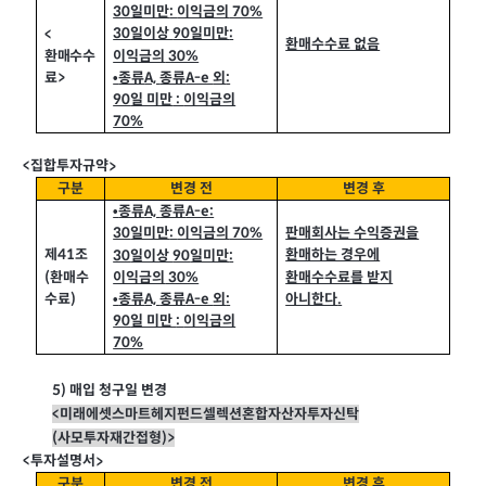
30
일미만
이익금의
70%
:
30
일이상
일미만
:
<
90
환매수수료 없음
환매수수
이익금의
30%
료>
•
종류
A,
종류
A-e
외
:
90
일 미만
이익금의
:
70%
집합투자규약
<
>
구분
변경 전
변경 후
•
종류
A,
종류
A-e:
판매회사는 수익증권을
30
일미만
이익금의
70%
:
제41
조
환매하는 경우에
30
일이상
일미만
:
90
(
환매수
환매수수료를 받지
이익금의
30%
아니한다
수료
)
•
종류
A,
종류
A-e
외
:
.
90
일 미만
이익금의
:
70%
5)
매입 청구일 변경
<
미래에셋스마트헤지펀드셀렉션혼합자산자투자신탁
(
사모투자재간접형
)>
투자설명서
<
>
구분
변경 전
변경 후