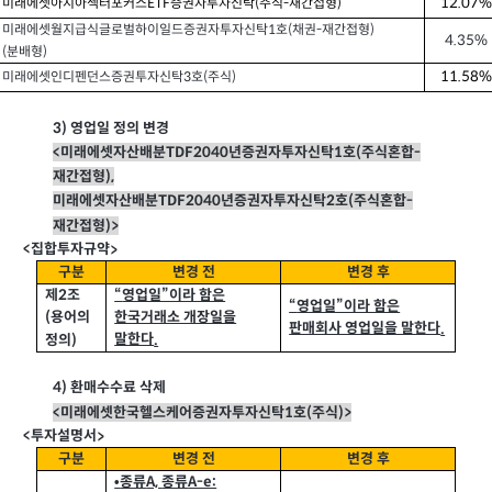
12.07%
미래에셋아시아섹터포커스ETF증권자투자신탁(주식-재간접형)
미래에셋월지급식글로벌하이일드증권자투자신탁1호(채권-재간접형)
4.35%
(분배형)
11.58%
미래에셋인디펜던스증권투자신탁3호(주식)
3)
영업일 정의 변경
<
미래에셋자산배분TDF2040
년증권자투자신탁
1
호
(
주식혼합
-
재간접형
),
미래에셋자산배분TDF2040
년증권자투자신탁
2
호
(
주식혼합
-
재간접형
)>
집합투자규약
<
>
구분
변경 전
변경 후
제2
조
“
영업일”이라 함은
“
영업일”이라 함은
한국거래소 개장일을
(
용어의
판매회사 영업일을 말한다
.
말한다
.
정의
)
4)
환매수수료 삭제
<
미래에셋한국헬스케어증권자투자신탁1
호
(
주식
)>
투자설명서
<
>
구분
변경 전
변경 후
•
종류
A,
종류
A-e: