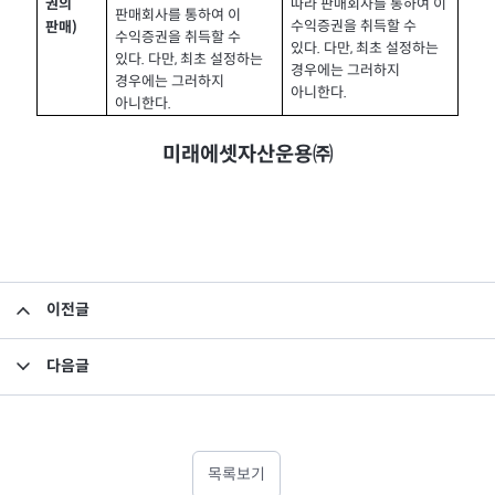
권의
따라 판매회사를 통하여 이
판매회사를 통하여 이
판매
)
수익증권을 취득할 수
수익증권을 취득할 수
있다
.
다만
,
최초 설정하는
있다
.
다만
,
최초 설정하는
경우에는 그러하지
경우에는 그러하지
아니한다
.
아니한다
.
미래에셋자산운용㈜
이전글
집합투자규약 변경의 건
다음글
소규모펀드 공시의 건(2017년 12월)
목록보기