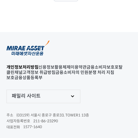
개인정보처리방침
신용정보활용체제
이용약관
금융소비자보호포탈
클린채널
고객정보 취급방침
금융소비자의 민원분쟁 처리 지침
보호금융상품등록부
패밀리 사이트
(03159) 서울시 종로구 종로33, TOWER1 13층
주소
211-86-23290
사업자등록번호
1577-1640
대표전화