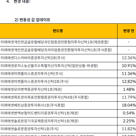
4.
변경 내용:
2)
변동성 값 업데이트
펀드명
변경 전
-
미래에셋개인연금글로벌배당과인컴증권전환형자투자신탁1호(채권혼합)
-
미래에셋개인연금글로벌배당프리미엄증권전환형자투자신탁1호(주식혼합)
12.36%
미래에셋디스커버리증권투자신탁3호(주식)
10.91%
미래에셋로저스농산물지수특별자산자투자신탁(일반상품-파생형)
11.36%
미래에셋마켓플러스증권자투자신탁(주식)
12.82%
미래에셋마켓플러스증권자투자신탁3호(주식)
1.48%
미래에셋모아변액증권투자신탁1호(채권)
11.79%
미래에셋목돈관리목표전환형증권자투자신탁4호(주식혼합)
18.04%
미래에셋베트남증권투자회사1호(주식혼합)
0.54%
미래에셋변액보험어드밴티지증권투자신탁1호(채권)
2.25%
미래에셋솔로몬장기국공채증권자투자신탁1호(채권)
11.82%
미래에셋솔로몬증권투자신탁1호(주식)