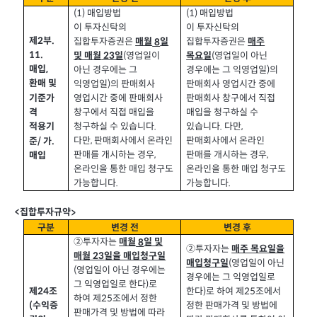
(1) 매입방법
(1) 매입방법
이 투자신탁의
이 투자신탁의
제2
부
.
집합투자증권은
집합투자증권은
매월
일
매주
8
11.
(
영업일이
및 매월
23
일
목요일
(
영업일이 아닌
매입
,
아닌 경우에는 그
경우에는 그 익영업일
)
의
환매 및
익영업일
)
의 판매회사
판매회사 영업시간 중에
기준가
영업시간 중에 판매회사
판매회사 창구에서 직접
격
창구에서 직접 매입을
매입을 청구하실 수
청구하실 수 있습니다
.
적용기
있습니다
.
다만
,
다만
,
판매회사에서 온라인
준
/
가
.
판매회사에서 온라인
판매를 개시하는 경우
,
판매를 개시하는 경우
,
매입
온라인을 통한 매입 청구도
온라인을 통한 매입 청구도
가능합니다
.
가능합니다
.
집합투자규약
<
>
구분
변경 전
변경 후
②투자자는
매월
일 및
8
②투자자는
매주 목요일을
매월
23
일을 매입청구일
매입청구일
(
영업일이 아닌
(
영업일이 아닌 경우에는
경우에는 그 익영업일로
그 익영업일로 한다
)
로
제24
조
한다
)
로 하여 제
25
조에서
하여 제
25
조에서 정한
(
수익증
정한 판매가격 및 방법에
판매가격 및 방법에 따라