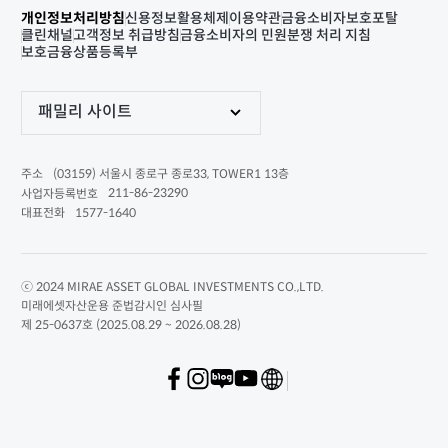
개인정보처리방침
신용정보활용체제
이용약관
금융소비자보호포탈
클린채널
고객정보 취급방침
금융소비자의 민원분쟁 처리 지침
보호금융상품등록부
패밀리 사이트
(03159) 서울시 종로구 종로33, TOWER1 13층
주소
211-86-23290
사업자등록번호
1577-1640
대표전화
ⓒ 2024 MIRAE ASSET GLOBAL INVESTMENTS CO.,LTD.
미래에셋자산운용 준법감시인 심사필
제 25-0637호 (2025.08.29 ~ 2026.08.28)