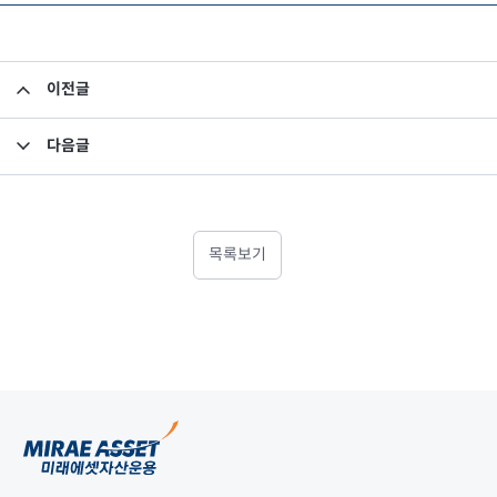
이전글
집합투자규약 및 투자설명서 변경의 건
다음글
미래에셋차이나본토펀드 QFII 원금 잔액 공시
목록보기