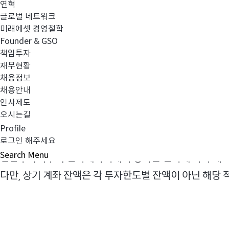
연혁
미래에셋차이나
주증권모투자신탁
A
글로벌 네트워크
3
미래에셋 경영철학
주식
파생형
(
-
)
Founder & GSO
책임투자
합산 잔액
재무현황
채용정보
채용안내
인사제도
오시는길
적격외국기관투자자
가 투자 자금을 중국본토로
* QFII(
)
Profile
현금화하고 외환 계좌 및 인민폐 계좌를 페지해야 하며
로그인 해주세요
,
Search
Menu
집합투자기구의 신탁계약서에서 정하는 절차에 따라 해지
다만
상기 계좌 잔액은 각 투자한도별 잔액이 아닌 해당
,