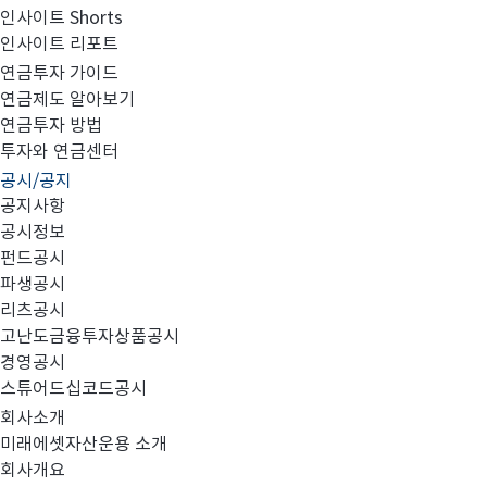
인사이트 Shorts
인사이트 리포트
미래에셋차이나본토펀드 QFII 원금 잔액 공시
연금투자 가이드
연금제도 알아보기
연금투자 방법
투자와 연금센터
공시/공지
공지사항
당사가 중국당국으로부터
적격외국기관투자자
승
QFII(
)
공시정보
2017.
12.
펀드공시
파생공시
No.
펀드명칭
리츠공시
고난도금융투자상품공시
경영공시
미래에셋차이나본토증권모투자신탁
호
1
1
스튜어드십코드공시
주식
(
)
회사소개
미래에셋차이나본토증권모투자신탁
호
2
미래에셋자산운용 소개
2
회사개요
주식
(
)