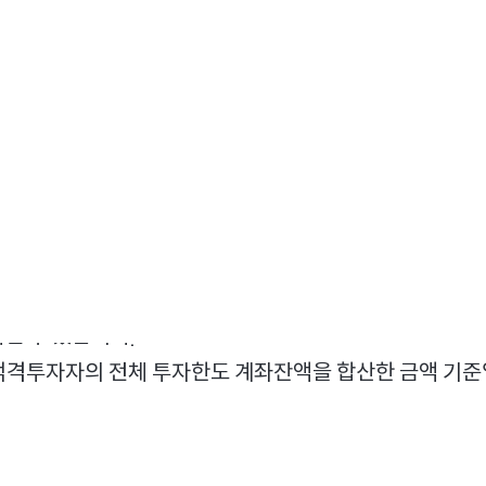
201,768,434.6
6
268,362,007.8
9
부터 해외로 회수하여
인민폐계좌와 외환 계좌의 잔액이 
,
취득한 투자한도
도 동시에 취소됩니다
이러한 경
(Quota)
.
될 수 있습니다
.
 적격투자자의 전체 투자한도 계좌잔액을 합산한 금액 기