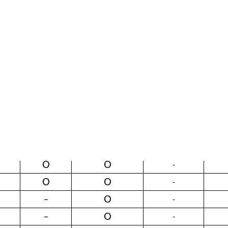
O
O
-
O
O
-
O
O
-
O
-
-
O
-
-
O
O
-
O
-
-
O
O
-
O
O
-
O
O
-
O
O
-
O
-
-
O
-
-