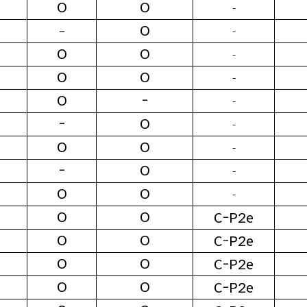
O
O
-
O
-
-
O
O
-
O
O
-
O
-
-
-
O
-
O
O
-
-
O
-
O
O
-
O
O
C-P2e
O
O
C-P2e
O
O
C-P2e
O
O
C-P2e