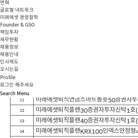
연혁
미래에셋퇴직연금가치주포커스
증권자
40
2
글로벌 네트워크
미래에셋퇴직연금고배당포커스
증권자
40
3
미래에셋 경영철학
Founder & GSO
미래에셋퇴직연금성장유망중소형주
증
40
4
책임투자
미래에셋퇴직연금성장유망중소형주증권
5
재무현황
미래에셋퇴직연금소비성장증권자투자신
채용정보
6
채용안내
미래에셋퇴직연금솔로몬
증권자투자신
30
7
인사제도
미래에셋퇴직연금솔로몬
증권자투자신
40
오시는길
8
Profile
미래에셋퇴직연금솔로몬증권자투자신탁
9
로그인 해주세요
미래에셋퇴직연금스마트롱숏
증권자투
30
10
Search
Menu
미래에셋퇴직연금스마트롱숏
증권자투
50
11
미래에셋퇴직플랜
증권자투자신탁
호
30
1
(
12
미래에셋퇴직플랜
증권자투자신탁
호
40
1
(
13
미래에셋퇴직플랜
인덱스안정형
KRX100
14