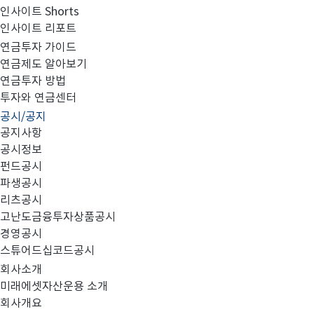
인사이트 Shorts
인사이트 리포트
집합투자규약 및 투자설명서 변경의 건
연금투자 가이드
연금제도 알아보기
연금투자 방법
투자와 연금센터
공시/공지
공지사항
공시정보
대상 펀드
1.
:
펀드공시
파생공시
리츠공시
고난도금융투자상품공시
경영공시
스튜어드십코드공시
no.
회사소개
미래에셋자산운용 소개
미래에셋소비성장연금증권전환형자투자
회사개요
1