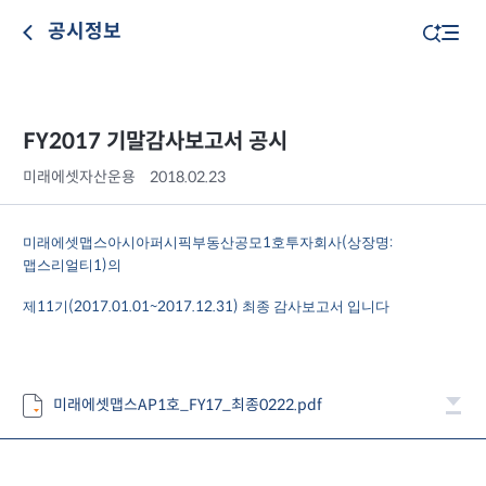
공시정보
FY2017 기말감사보고서 공시
미래에셋자산운용
2018.02.23
미래에셋맵스아시아퍼시픽부동산공모
호투자회사
상장명
1
(
:
맵스리얼티
의
1)
제
기
최종 감사보고서 입니다
11
(2017.01.01~2017.12.31)
미래에셋맵스AP1호_FY17_최종0222.pdf