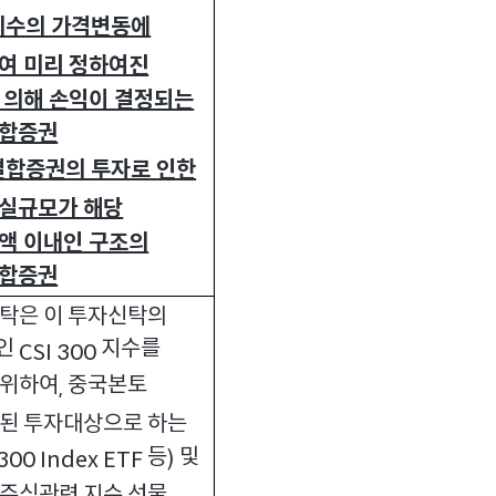
지수의 가격변동에
여 미리 정하여진
 의해 손익이 결정되는
합증권
합증권의 투자로 인한
실규모가 해당
액 이내인 구조의
합증권
탁은 이 투자신탁의
인
지수를
CSI 300
 위하여
중국본토
,
주된 투자대상으로 하는
등
및
300 Index ETF
)
주식관련 지수 선물