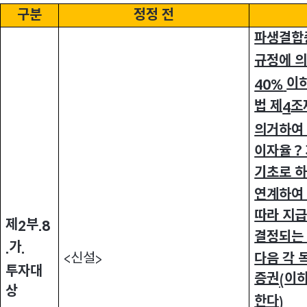
구분
정정 전
파생결합
규정에 
이
40%
법 제
조
4
의거하여
이자율？
기초로 하
연계하여
따라 지
제
부
2
.8
결정되는
가
.
.
신설
다음 각 
<
>
투자대
증권
이
(
상
한다
)