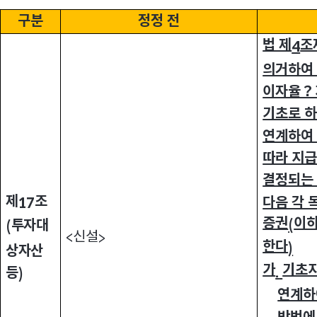
구분
정정 전
법 제
조
4
의거하여
이자율？
기초로 하
연계하여
따라 지
결정되는
제
조
다음 각 
17
증권
이
투자대
(
(
신설
<
>
한다
)
상자산
가
기초
등
.
)
연계하