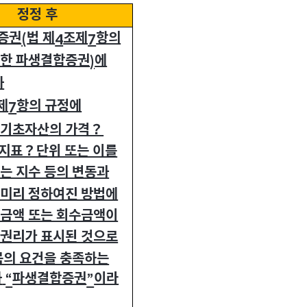
정정 후
증권
법 제
조제
항의
(
4
7
의한 파생결합증권
에
)
하
제
항의 규정에
7
 기초자산의 가격？
지표？단위 또는 이를
는 지수 등의 변동과
 미리 정하여진 방법에
급금액 또는 회수금액이
 권리가 표시된 것으로
목의 요건을 충족하는
하
파생결합증권
이라
“
”