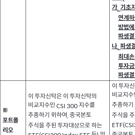
가
기초
.
연계하
방법에
파생결
나
파생결
.
최대손
투자금
파생결
이 투자신
비교지수
이 투자신탁은 이 투자신탁의
추종하기
비교지수인
지수를
CSI 300
※
추종하기 위하여
중국본토
주식을 
,
포트폴
ETF(CSI
주식을 주된 투자대상으로 하는
리오
등
및
중국본토 