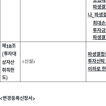
방법에
파생결
나
파생결
.
최대손
투자금
파생결
제
조
18
투자대
파생결합
(
투자신탁
신설
<
>
상자산
이하로 
취득한
도
)
변경등록신청서
<
>