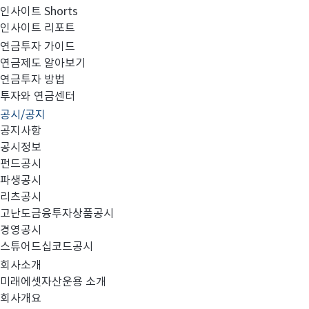
인사이트 Shorts
인사이트 리포트
집합투자규약 변경의 건
연금투자 가이드
연금제도 알아보기
연금투자 방법
투자와 연금센터
공시/공지
공지사항
공시정보
펀드공시
대상 펀드
파생공시
1.
:
리츠공시
고난도금융투자상품공시
A
(
-
)
경영공시
미래에셋차이나
주관련증권모투자신탁
주식
파생재간접형
1
스튜어드십코드공시
2
H
2.0
(
-
미래에셋인덱스로차이나
레버리지
증권모투자신탁
주식
파생재간
회사소개
미래에셋자산운용 소개
회사개요