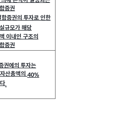
 의해 손익이 결정되는
합증권
합증권의 투자로 인한
실규모가 해당
액 이내인 구조의
합증권
증권에의 투자는
 자산총액의
40%
한다
.