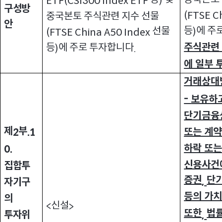
ETF(CSI300 Index ETF
)
구성방
(FTSE C
중국본토 주식관련 지수 선물
안
등
에 주
선물
)
(FTSE China A50 Index
주식관련
등
에 주로 투자합니다
)
.
에 일부 
거래상대
-
보유하고
단기금융
제
부
또는 계
2
.1
하락 또는
0.
신용사건
집합투
증권
단
,
자기구
등의 가치
의
신설
<
>
또한
법률
투자위
,