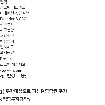
연혁
글로벌 네트워크
미래에셋 경영철학
Founder & GSO
책임투자
2. 변경 사항
:
재무현황
채용정보
투자대상으로 파생결합증권 추가
1)
채용안내
비교지수 방법론 일부 변경
2)
인사제도
오시는길
Profile
효력발생예정일
년
월
일
화
3.
:
2018
2
27
(
)
로그인 해주세요
Search
Menu
변경 내용
4.
:
투자대상으로 파생결합증권 추가
1)
집합투자규약
<
>