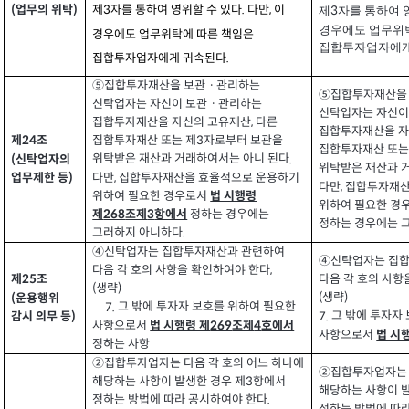
업무의 위탁
(
)
제
자를 통하여 영위할 수 있다
다만
이
3
.
,
제
자를 통하여 
3
경우에도 업무위
경우에도 업무위탁에 따른 책임은
집합투자업자에게
집합투자업자에게 귀속된다
.
⑤집합투자재산을 보관ㆍ관리하는
⑤집합투자재산을
신탁업자는 자신이 보관ㆍ관리하는
신탁업자는 자신이
집합투자재산을 자신의 고유재산
다른
,
집합투자재산을 자
집합투자재산 또는 제
자로부터 보관을
3
제
조
24
집합투자재산 또는
위탁받은 재산과 거래하여서는 아니 된다
.
신탁업자의
(
위탁받은 재산과 
다만
집합투자재산을 효율적으로 운용하기
,
업무제한 등
)
다만
집합투자재산
,
위하여 필요한 경우로서
법 시행령
위하여 필요한 경
정하는 경우에는
제
조제
항에서
3
268
정하는 경우에는 
그러하지 아니하다
.
④신탁업자는 집합투자재산과 관련하여
④신탁업자는 집
다음 각 호의 사항을 확인하여야 한다
,
다음 각 호의 사항
제
조
25
생략
(
)
생략
(
)
운용행위
(
그 밖에 투자자 보호를 위하여 필요한
7.
그 밖에 투자자
7.
감시 의무 등
)
사항으로서
법 시행령 제
조제
호에서
4
269
사항으로서
법 시
정하는 사항
②집합투자업자는 다음 각 호의 어느 하나에
②집합투자업자는 
해당하는 사항이 발생한 경우 제
항에서
3
해당하는 사항이 
정하는 방법에 따라 공시하여야 한다
.