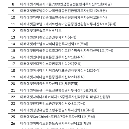
미래에셋라이프사이클
연금증권전환형자투자신탁
호
채권
8
7090
1
(
)
미래에셋글로벌다이나믹연금증권전환형자투자신탁
호
채권
9
1
(
)
미래에셋차이나업종대표연금증권전환형자투자신탁
호
주식
10
1
(
)
미래에셋글로벌그레이트컨슈머연금증권전환형자투자신탁
호
주식
11
1
(
)
미래에셋개인솔로몬
호
12
MMF1
미래에셋인디펜던스증권투자회사
주식
13
(
)
미래에셋베트남＆차이나증권투자신탁
호
주식
14
1
(
)
미래에셋퇴직플랜글로벌그레이트컨슈머증권자투자신탁
호
주식
15
1
(
)
미래에셋인디아솔로몬증권투자신탁
호
주식
16
1
(
)
미래에셋인디펜던스증권투자신탁
호
주식
17
2
(
)
미래에셋아시아퍼시픽업종대표증권자투자신탁
호
주식
18
1
(
)
미래에셋차이나솔로몬증권투자신탁
호
주식
19
2
(
)
미래에셋연금증권투자신탁
호
채권혼합
20
1
(
)
미래에셋목돈관리목표전환형증권자투자신탁
호
채권
21
5
(
)
미래에셋차이나
레버리지
증권투자신탁
주식
파생재간접형
22
A
1.5
(
-
)
미래에셋인디펜던스증권투자신탁
호
주식
23
K-3
(
)
미래에셋성장유망중소형주증권자투자신탁
호
주식
24
1
(
)
미래에셋
포커스
증권투자신탁
호
주식
25
KorChindia
7
1
(
)
미래에셋이머징로컬본드증권자투자신탁
호
채권
26
1
(
)