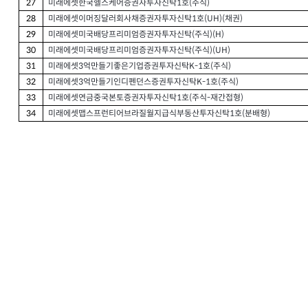
미래에셋한국헬스케어증권자투자신탁
호
주식
27
1
(
)
미래에셋이머징달러회사채증권자투자신탁
호
채권
28
1
(UH)(
)
미래에셋미국배당프리미엄증권자투자신탁
주식
29
(
)(H)
미래에셋미국배당프리미엄증권자투자신탁
주식
30
(
)(UH)
미래에셋
억만들기좋은기업증권투자신탁
호
주식
31
3
K-1
(
)
미래에셋
억만들기인디펜던스증권투자신탁
호
주식
32
3
K-1
(
)
미래에셋연금중국본토증권자투자신탁
호
주식
재간접형
33
1
(
-
)
미래에셋맵스프런티어브라질월지급식부동산투자신탁
호
분배형
34
1
(
)