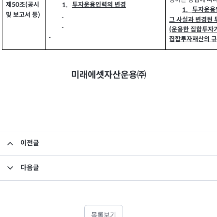
정하는 방법에 따
제
조
공시
투자운용인력의 변경
(
1.
50
투자운용
1.
및 보고서 등
)
그 사실과 변경된
운용한 집합투자
(
집합투자재산의 규
미래에셋자산운용㈜
이전글
집합투자규약 및 투자설명서 변경의 건
다음글
집합투자규약 및 투자설명서 변경의 건
목록보기