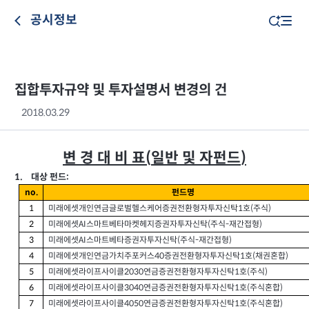
공시정보
집합투자규약 및 투자설명서 변경의 건
2018.03.29
변 경 대 비 표
일반 및 자펀드
(
)
대상 펀드
1.
:
펀드명
no.
미래에셋개인연금글로벌헬스케어증권전환형자투자신탁
호
주식
1
1
(
)
미래에셋
스마트베타마켓헤지증권자투자신탁
주식
재간접형
2
AI
(
-
)
미래에셋
스마트베타증권자투자신탁
주식
재간접형
3
AI
(
-
)
미래에셋개인연금가치주포커스
증권전환형자투자신탁
호
채권혼합
4
40
1
(
)
미래에셋라이프사이클
연금증권전환형자투자신탁
호
주식
5
2030
1
(
)
미래에셋라이프사이클
연금증권전환형자투자신탁
호
주식혼합
6
3040
1
(
)
미래에셋라이프사이클
연금증권전환형자투자신탁
호
주식혼합
7
4050
1
(
)