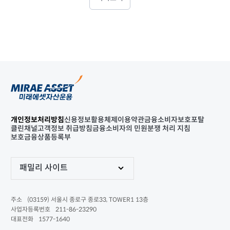
개인정보처리방침
신용정보활용체제
이용약관
금융소비자보호포탈
클린채널
고객정보 취급방침
금융소비자의 민원분쟁 처리 지침
보호금융상품등록부
패밀리 사이트
(03159) 서울시 종로구 종로33, TOWER1 13층
주소
211-86-23290
사업자등록번호
1577-1640
대표전화