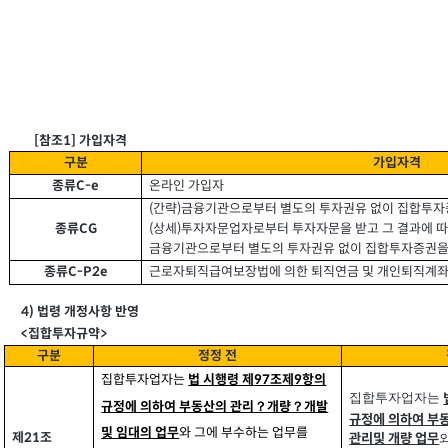
참조
[
1]
가입자격
구분
가입자격
온라인 가입자
C-e
종류
(
간략
금융기관으로부터 별도의 투자권유 없이 집합투자
)
CG
종류
(
상세
투자자문업자로부터 투자자문을 받고 그 결과에 따
)
금융기관으로부터 별도의 투자권유 없이 집합투자증권을
근로자퇴직급여보장법에 의한 퇴직연금 및 개인퇴직계
C-P2e
종류
4)
법령 개정사항 반영
>
<
집합투자규약
구분
정정 전
집합투자업자는
97
법 시행령 제
조제
항의
9
집합투자업자는
규정에 의하여 부동산의 관리
개량
개발
？
？
규정에 의하여 부
와 그에 부수하는 업무를
및 임대의 업무
제
조
21
관리및 개량 업무