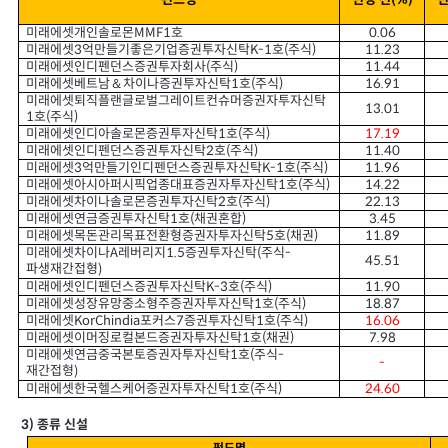
펀드명
변경 전
변
(%)
미래에셋개인솔로몬
호
0.06
MMF1
미래에셋
억만들기좋은기업증권투자신탁
호
주식
K-1
(
)
11.23
3
미래에셋인디펜던스증권투자회사
주식
)
11.44
(
미래에셋베트남＆차이나증권투자신탁
호
주식
(
)
16.91
1
미래에셋퇴직플랜글로벌그레이트컨슈머증권자투자신탁
13.01
호
주식
(
)
1
미래에셋인디아솔로몬증권투자신탁
호
주식
(
)
17.19
1
미래에셋인디펜던스증권투자신탁
호
주식
(
)
11.40
2
미래에셋
억만들기인디펜던스증권투자신탁
호
주식
K-1
(
)
11.96
3
미래에셋아시아퍼시픽업종대표증권자투자신탁
호
주식
(
)
14.22
1
미래에셋차이나솔로몬증권투자신탁
호
주식
(
)
22.13
2
미래에셋연금증권투자신탁
호
채권혼합
(
)
3.45
1
미래에셋목돈관리목표전환형증권자투자신탁
호
채권
(
)
11.89
5
미래에셋차이나
레버리지
증권투자신탁
주식
1.5
(
-
A
45.51
파생재간접형
)
미래에셋인디펜던스증권투자신탁
호
주식
(
)
11.90
K-3
미래에셋성장유망중소형주증권자투자신탁
호
주식
(
)
18.87
1
미래에셋
포커스
증권투자신탁
호
주식
7
1
(
)
16.06
KorChindia
미래에셋이머징로컬본드증권자투자신탁
호
채권
(
)
7.98
1
미래에셋연금중국본토증권자투자신탁
호
주식
(
-
1
-
재간접형
)
미래에셋한국헬스케어증권자투자신탁
호
주식
(
)
24.60
1
3)
종류 신설