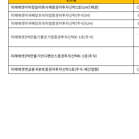
펀드명
미래에셋이머징달러회사채증권자투자신탁
호
채권
C
1
(UH)(
)
미래에셋미국배당프리미엄증권자투자신탁
주식
(
)(H)
미래에셋미국배당프리미엄증권자투자신탁
주식
(
)(UH)
미래에셋
억만들기좋은기업증권투자신탁
호
주식
3
K-1
(
)
미래에셋
억만들기인디펜던스증권투자신탁
호
주식
3
K-1
(
)
미래에셋연금중국본토증권자투자신탁
호
주식
재간접형
C
1
(
-
)