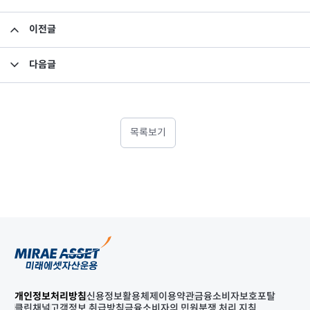
이전글
집합투자규약 및 투자설명서 변경의 건
다음글
미래에셋차이나본토펀드 QFII 원금 잔액 공시
목록보기
개인정보처리방침
신용정보활용체제
이용약관
금융소비자보호포탈
클린채널
고객정보 취급방침
금융소비자의 민원분쟁 처리 지침