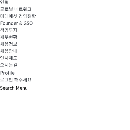
연혁
미래에셋자산배분
년증권모투자신
6
TDF2040
글로벌 네트워크
미래에셋 경영철학
Founder & GSO
책임투자
재무현황
채용정보
채용안내
인사제도
오시는길
Profile
로그인 해주세요
Search
Menu