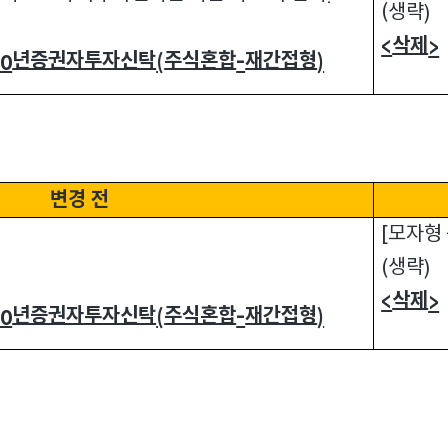
생략
(
)
삭제
<
>
년증권자투자신탁
주식혼합
재간접형
40
(
-
)
변경 전
모자형
[
생략
(
)
삭제
<
>
년증권자투자신탁
주식혼합
재간접형
40
(
-
)