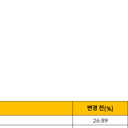
변경 전
(%)
26.89