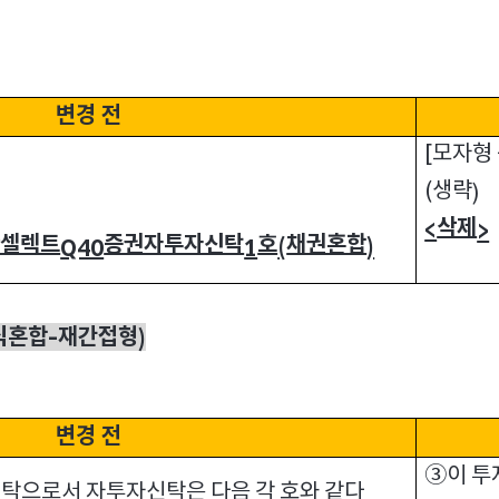
변경 전
모자형
[
생략
(
)
삭제
<
>
안셀렉트
증권자투자신탁
호
채권혼합
Q40
1
(
)
식혼합
재간접형
-
)
변경 전
③이 투
탁으로서 자투자신탁은 다음 각 호와 같다
.