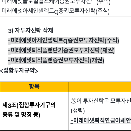
미래에셋글로벌헬스케어증권모투자신탁
주식
(
)
미래에셋아세안셀렉트
증권모투자신탁
주식
Q
(
)
자투자신탁 삭제
3)
미래에셋아세안셀렉트
증권모투자신탁
주식
-
Q
(
)
미래에셋퇴직플랜단기증권모투자신탁
채권
-
(
)
미래에셋퇴직플랜증권모투자신탁
채권
-
(
)
집합투자규약
<
>
항목
③이 투자신탁은 모투자신
제
조
집합투자기구의
3
(
생략
(
)
종류 및 명칭 등
)
미래에셋퇴직연금아세
-