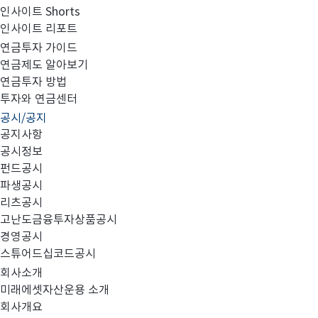
인사이트 Shorts
인사이트 리포트
집합투자규약 변경의 건
연금투자 가이드
연금제도 알아보기
연금투자 방법
투자와 연금센터
공시/공지
공지사항
대상 펀드
1.
:
공시정보
펀드공시
no.
파생공시
리츠공시
미래에셋차이나본토증권모투자신탁
주식
고난도금융투자상품공시
1
(
)
경영공시
미래에셋글로벌헬스케어증권모투자신탁
주
2
(
스튜어드십코드공시
미래에셋아세안셀렉트
증권모투자신탁
주
3
Q
(
회사소개
미래에셋퇴직플랜단기증권모투자신탁
채권
4
(
)
미래에셋자산운용 소개
회사개요
미래에셋퇴직플랜증권모투자신탁
채권
5
(
)