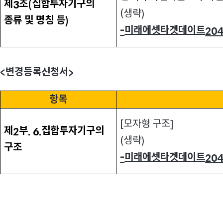
제
조
집합투자기구의
3
(
생략
(
)
종류 및 명칭 등
)
미래에셋타겟데이트
-
20
변경등록신청서
<
>
항목
모자형 구조
[
]
제
부
집합투자기구의
2
. 6.
생략
(
)
구조
미래에셋타겟데이트
-
20