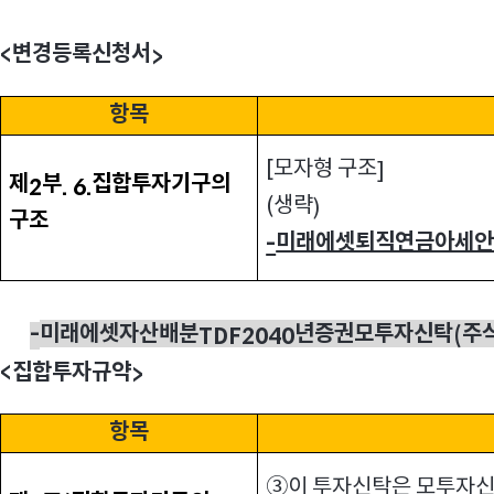
변경등록신청서
<
>
항목
모자형 구조
[
]
제
부
집합투자기구의
2
. 6.
생략
(
)
구조
미래에셋퇴직연금아세
-
미래에셋자산배분
년증권모투자신탁
주
-
TDF2040
(
집합투자규약
<
>
항목
③이 투자신탁은 모투자신