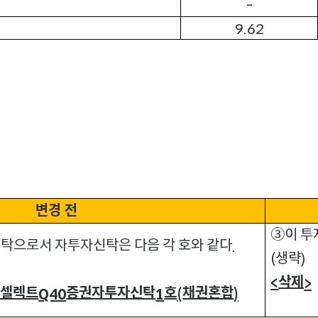
-
9.62
변경 전
③이 투
탁으로서 자투자신탁은 다음 각 호와 같다
.
생략
(
)
삭제
<
>
안셀렉트
증권자투자신탁
호
채권혼합
Q40
1
(
)