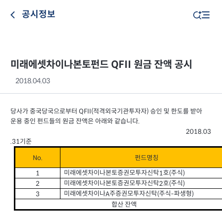
공시정보
미래에셋차이나본토펀드 QFII 원금 잔액 공시
2018.04.03
당사가 중국당국으로부터
적격외국기관투자자
승인 및 한도를 받아
QFII(
)
운용 중인 펀드들의 원금 잔액은 아래와 같습니다
.
201
8
.
03
.31
기준
No.
펀드명칭
미래에셋차이나본토증권모투자신탁
호
주식
1
1
(
)
미래에셋차이나본토증권모투자신탁
호
주식
2
2
(
)
미래에셋차이나
주증권모투자신탁
주식
파생형
3
A
(
-
)
합산 잔액