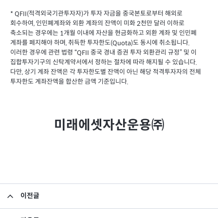
적격외국기관투자자
가 투자 자금을 중국본토로부터 해외로
* QFII(
)
회수하여
인민폐계좌와 외환 계좌의 잔액이 미화
천만 달러 이하로
,
2
축소되는 경우에는
개월 이내에 자산을 현금화하고 외환 계좌 및 인민폐
1
계좌를 페지해야 하며
취득한 투자한도
도 동시에 취소됩니다
,
(Quota)
.
이러한 경우에 관련 법령
중국 경내 증권 투자 외환관리 규정
및 이
“QFII
”
집합투자기구의 신탁계약서에서 정하는 절차에 따라 해지될 수 있습니다
.
다만
상기 계좌 잔액은 각 투자한도별 잔액이 아닌 해당 적격투자자의 전체
,
투자한도 계좌잔액을 합산한 금액 기준입니다
.
미래에셋자산운용㈜
이전글
소규모펀드 공시의 건(2018년 3월)