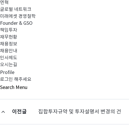
년 경과일로부터
년 미만
- 1
환매수
3
1.00%
연혁
글로벌 네트워크
수료
환매시
환매금액의
- 1
년 
:
0.50%
미래에셋 경영철학
해지 
- 3
년 경과일로부터 투자신탁
Founder & GSO
해지 이전 환매시
해당사항 없음
책임투자
:
재무현황
채용정보
채용안내
인사제도
오시는길
Profile
로그인 해주세요
Search
Menu
이전글
집합투자규약 및 투자설명서 변경의 건