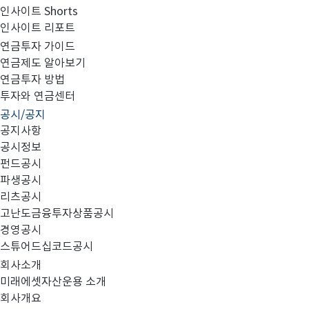
인사이트 Shorts
인사이트 리포트
집합투자규약 및 투자설명서 변경의 건
연금투자 가이드
연금제도 알아보기
연금투자 방법
투자와 연금센터
공시/공지
공지사항
미래에셋스마트헤지펀드셀렉션혼합자산
대상 펀드
1.
:
공시정보
펀드공시
변경 사항
환매수수료 변경
2.
:
파생공시
효력발생일
년
월
일
목
3.
:
2018
4
26
(
)
리츠공시
고난도금융투자상품공시
변경 내용
4.
:
경영공시
구분
정정 전
스튜어드십코드공시
년 미만 환매 시
환매금액의
- 1
회사소개
:
미래에셋자산운용 소개
년 
- 1
1.00%
회사개요