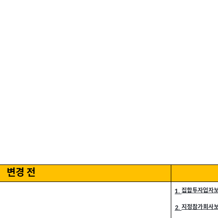
변경 전
집합투자업자
1.
지정참가회사
2.