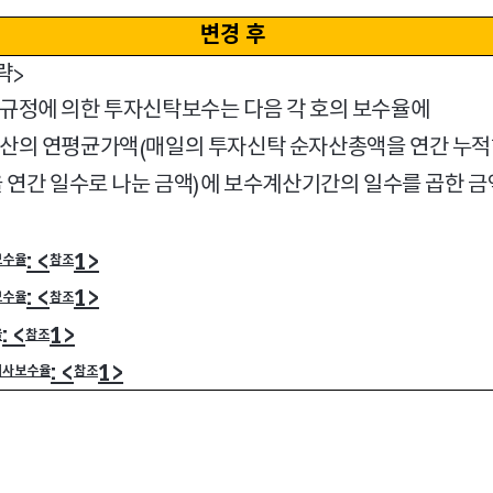
변경 후
략
>
 규정에 의한 투자신탁보수는 다음 각 호의 보수율에
산의 연평균가액
매일의 투자신탁 순자산총액을 연간 누
(
 연간 일수로 나눈 금액
에 보수계산기간의 일수를 곱한 
)
: <
1>
보수율
참조
: <
1>
보수율
참조
: <
1>
율
참조
: <
1>
회사보수율
참조