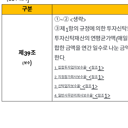
]
구분
①
②
생략
~
<
>
③
제
항의 규정에 의한 투자신탁
1
투자신탁재산의 연평균가액
매일
(
합한 금액을 연간 일수로 나눈 금
제
조
39
한다
.
)
보수
(
: <
1>
집합투자업자보수율
참조
1.
: <
1>
지정참가회사보수율
참조
2.
: <
1>
신탁업자보수율
참조
3.
: <
1>
일반사무관리회사보수율
참조
4.