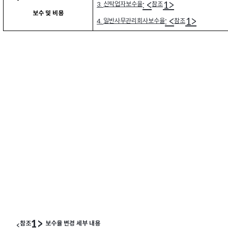
: <
1>
신탁업자보수율
참조
3.
보수 및 비용
: <
1>
일반사무관리회사보수율
참조
4.
1>
참조
보수율 변경 세부 내용
<