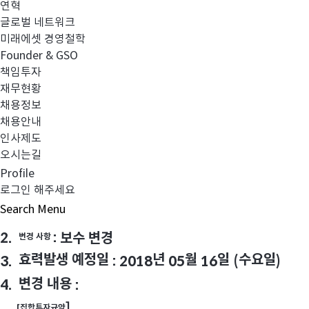
5
TIGER TOP10
미래에셋
증권상장지수투자
연혁
글로벌 네트워크
미래에셋 경영철학
Founder & GSO
책임투자
재무현황
채용정보
채용안내
인사제도
오시는길
Profile
로그인 해주세요
Search
Menu
2.
:
보수 변경
변경 사항
효력발생 예정일
년
월
일
수요일
3.
: 2018
05
16
(
)
변경 내용
4.
:
집합투자규약
[