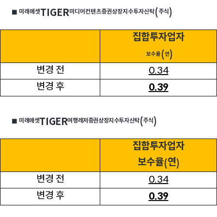
TIGER
(
)
미래에셋
미디어컨텐츠증권상장지수투자신탁
주식
■
집합투자업자
(
)
보수율
연
변경 전
0.34
변경 후
0.39
TIGER
(
)
미래에셋
여행레저증권상장지수투자신탁
주식
■
집합투자업자
보수율
연
(
)
변경 전
0.34
변경 후
0.39