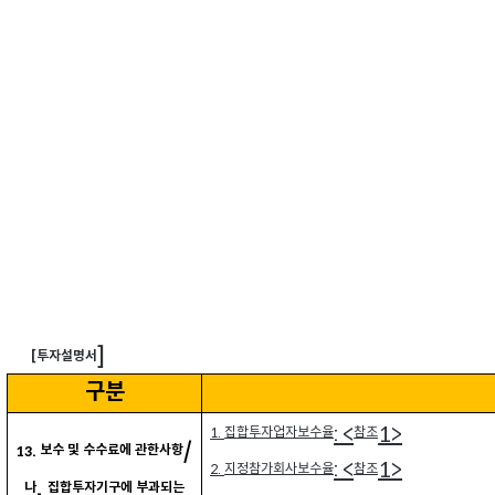
]
투자설명서
[
구분
: <
1>
집합투자업자보수율
참조
1.
/
보수 및 수수료에 관한사항
13.
: <
1>
지정참가회사보수율
참조
2.
.
나
집합투자기구에 부과되는