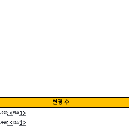
변경 후
: <
1>
보수율
참조
: <
1>
보수율
참조