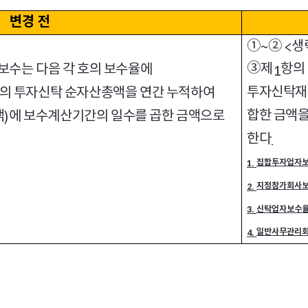
변경 전
①
②
생
~
<
③
제
항의
보수는 다음 각 호의 보수율에
1
투자신탁재
의 투자신탁 순자산총액을 연간 누적하여
합한 금액을
액
에 보수계산기간의 일수를 곱한 금액으로
)
한다
.
집합투자업자
1.
지정참가회사
2.
신탁업자보수
3.
일반사무관리
4.