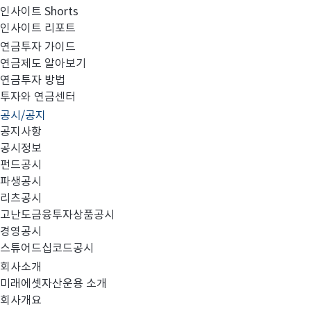
인사이트 Shorts
인사이트 리포트
집합투자규약 및 투자설명서 변경의 건
연금투자 가이드
연금제도 알아보기
연금투자 방법
투자와 연금센터
공시/공지
공지사항
공시정보
펀드공시
1.
:
대상 펀드
파생공시
no.
리츠공시
고난도금융투자상품공시
TIGER
미래에셋
미디어컨텐츠 증권상장지수투
1
경영공시
2
TIGER
미래에셋
여행레저 증권상장지수투자신탁
스튜어드십코드공시
3
TIGER
(
회사소개
미래에셋
화장품 증권상장지수투자신탁
미래에셋자산운용 소개
4
TIGER
미래에셋
중국소비테마 증권상장지수투자
회사개요