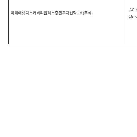
AG: 
미래에셋디스커버리플러스증권투자신탁
호
주식
(
)
1
CG: 