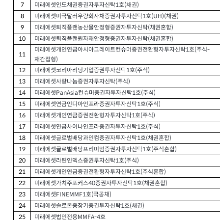
미래에셋인도채권증권자투자신탁
호
채권
7
1
(
)
미래에셋미국달러우량회사채증권자투자신탁
호
채권
8
1
(UH)(
)
미래에셋퇴직플랜농산물안정형증권자투자신탁
채권혼합
9
(
)
미래에셋퇴직플랜원자재안정형증권자투자신탁
채권혼합
10
(
)
미래에셋개인연금아시아그레이트컨슈머증권전환형자투자신탁
호
주식
1
(
-
11
재간접형
)
미래에셋코리아리딩기업증권투자신탁
호
주식
12
1
(
)
미래에셋사랑나눔증권자투자신탁
주식
13
(
)
미래에셋
컨슈머증권자투자신탁
호
주식
14
PanAsia
1
(
)
미래에셋연금인디아인프라증권자투자신탁
호
주식
15
1
(
)
미래에셋개인연금증권전환형자투자신탁
호
주식
16
1
(
)
미래에셋연금차이나인프라증권자투자신탁
호
주식
17
1
(
)
미래에셋글로벌배당과인컴증권자투자신탁
호
채권혼합
18
1
(
)
미래에셋글로벌배당프리미엄증권자투자신탁
호
주식혼합
19
1
(
)
미래에셋라틴인덱스증권투자신탁
호
주식
20
1
(
)
미래에셋개인연금증권전환형자투자신탁
호
주식혼합
21
1
(
)
미래에셋가치주포커스
증권자투자신탁
호
채권혼합
22
40
1
(
)
미래에셋
호
국공채
23
FINEMMF1
(
)
미래에셋솔로몬중장기증권투자신탁
호
채권
24
1
(
)
미래에셋법인전용
호
25
MMFA-4