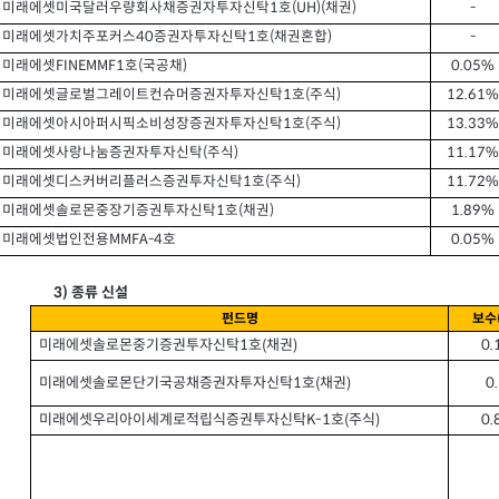
1
(UH)(
)
-
미래에셋미국달러우량회사채증권자투자신탁
호
채권
40
1
(
)
-
미래에셋가치주포커스
증권자투자신탁
호
채권혼합
FINEMMF1
(
)
0.05%
미래에셋
호
국공채
1
(
)
12.61%
미래에셋글로벌그레이트컨슈머증권자투자신탁
호
주식
1
(
)
13.33%
미래에셋아시아퍼시픽소비성장증권자투자신탁
호
주식
(
)
11.17%
미래에셋사랑나눔증권자투자신탁
주식
1
(
)
11.72%
미래에셋디스커버리플러스증권투자신탁
호
주식
1
(
)
1.89%
미래에셋솔로몬중장기증권투자신탁
호
채권
MMFA-4
0.05%
미래에셋법인전용
호
3)
종류 신설
펀드명
보수
미래에셋솔로몬중기증권투자신탁
호
채권
0.
(
)
1
미래에셋솔로몬단기국공채증권자투자신탁
호
채권
0
(
)
1
미래에셋우리아이세계로적립식증권투자신탁
호
주식
0.
(
)
K-1