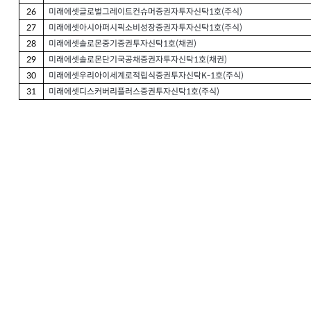
미래에셋글로벌그레이트컨슈머증권자투자신탁
호
주식
26
1
(
)
미래에셋아시아퍼시픽소비성장증권자투자신탁
호
주식
27
1
(
)
미래에셋솔로몬중기증권투자신탁
호
채권
28
1
(
)
미래에셋솔로몬단기국공채증권자투자신탁
호
채권
29
1
(
)
미래에셋우리아이세계로적립식증권투자신탁
호
주식
30
K-1
(
)
미래에셋디스커버리플러스증권투자신탁
호
주식
31
1
(
)