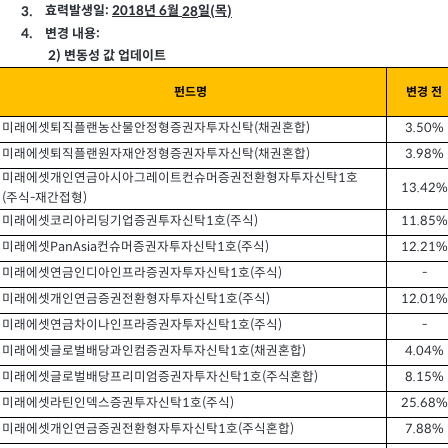
:
2018
6
효력발생일
년
월
일
목
3.
28
(
)
:
변경 내용
4.
2)
변동성 값 업데이트
펀드명
변경 전
(
)
3.50%
미래에셋퇴직플랜농산물안정형증권자투자신탁
채권혼합
(
)
3.98%
미래에셋퇴직플랜원자재안정형증권자투자신탁
채권혼합
1
미래에셋개인연금아시아그레이트컨슈머증권전환형자투자신탁
호
13.42%
(
-
)
주식
재간접형
1
(
)
11.85%
미래에셋코리아리딩기업증권투자신탁
호
주식
PanAsia
1
(
)
12.21%
미래에셋
컨슈머증권자투자신탁
호
주식
1
(
)
-
미래에셋연금인디아인프라증권자투자신탁
호
주식
1
(
)
12.01%
미래에셋개인연금증권전환형자투자신탁
호
주식
1
(
)
-
미래에셋연금차이나인프라증권자투자신탁
호
주식
1
(
)
4.04%
미래에셋글로벌배당과인컴증권자투자신탁
호
채권혼합
1
(
)
8.15%
미래에셋글로벌배당프리미엄증권자투자신탁
호
주식혼합
1
(
)
25.68%
미래에셋라틴인덱스증권투자신탁
호
주식
1
(
)
7.88%
미래에셋개인연금증권전환형자투자신탁
호
주식혼합