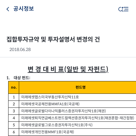
공시정보
집합투자규약 및 투자설명서 변경의 건
2018.06.28
변 경 대 비 표
일반 및 자펀드
(
)
대상 펀드
1.
:
펀드명
no.
미래에셋맵스미국부동산투자신탁
호
1
11
미래에셋국공채전용
호
국공채
2
MMFA1
(
)
미래에셋글로벌다이나믹플러스증권자투자신탁
호
채권
3
1
(
)
미래에셋퇴직연금베스트펀드컬렉션증권자투자신탁
호
채권혼합
재간접형
4
1
(
-
)
미래에셋글로벌그로스증권자투자신탁
호
주식
5
1
(
)
미래에셋개인전용
호
국공채
6
MMF1
(
)