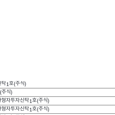
탁
채권
(
)
형자투자신탁
호
채권혼합
1
(
)
채권
)
호
주식
(
)
주식
(
)
신탁
채권혼합
(
)
주식
파생형
)(
-
)
식
)
신탁
호
주식
1
(
)
주식
(
)
환형자투자신탁
호
주식
1
(
)
환형자투자신탁
호
주식
1
(
)