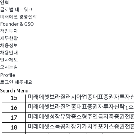
연혁
미래에셋
국채
증권상장지수투자신
6
TIGER
3
글로벌 네트워크
미래에셋 경영철학
미래에셋개인연금글로벌그로스
증권전환
7
40
Founder & GSO
미래에셋개인연금증권전환형투자신탁
호
8
1
(
책임투자
미래에셋디스커버리증권투자회사
주식
9
(
)
재무현황
채용정보
미래에셋러브에이지변액보험증권투자신탁
10
1
채용안내
미래에셋러시아업종대표증권자투자신탁
호
11
1
인사제도
미래에셋배당과인컴
성과보수증권자투자
오시는길
12
30
Profile
미래에셋베트남증권자투자신탁
호
13
1
(H-USD
로그인 해주세요
미래에셋베트남증권자투자신탁
호
주
14
1
(UH)(
Search
Menu
미래에셋브라질러시아업종대표증권자투자
15
미래에셋브라질업종대표증권자투자신탁
호
16
1
미래에셋성장유망중소형주연금저축증권전
17
미래에셋소득공제장기가치주포커스증권전
18