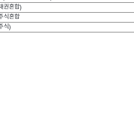
채권혼합
)
주식혼합
주식
)