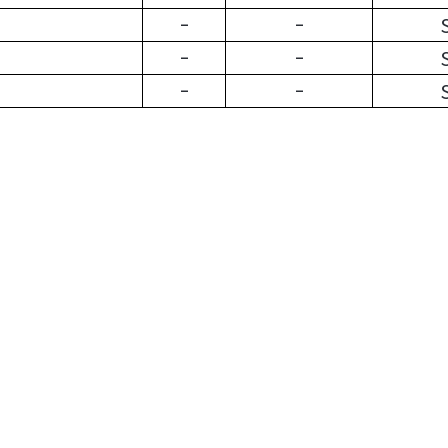
-
-
-
-
-
-