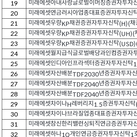
미래에셋아내사랑글로벌이머징증권자투자
19
미래에셋연금러시아업종대표증권자투자신
20
미래에셋우량
채권증권자투자신탁
채
21
KP
(H)(
미래에셋우량
채권증권자투자신탁
22
KP
(UH)(
미래에셋우량
채권증권자투자신탁
23
KP
(USD)
미래에셋월지급식글로벌배당과인컴증권자
24
미래에셋인디아인프라섹터증권자투자신탁
25
1
미래에셋자산배분
년증권자투자
26
TDF2030
미래에셋자산배분
년증권자투자
27
TDF2040
미래에셋자산배분
년증권자투자
28
TDF2040
미래에셋차이나
레버리지
증권투자신탁
29
H
1.5
미래에셋차이나브라질업종대표증권자투자
30
미래에셋참신한리밸런싱퇴직연금증권투자
31
미래에셋하나
개인연금증권자투자신탁
32
1Q
1