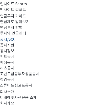
인사이트 Shorts
인사이트 리포트
집합투자규약 및 투자설명서 변경의 건
연금투자 가이드
연금제도 알아보기
연금투자 방법
투자와 연금센터
공시/공지
공지사항
대상 펀드
1.
:
공시정보
펀드공시
no.
파생공시
리츠공시
미래에셋
업종대표증권자
고난도금융투자상품공시
1
EasternEURICs
경영공시
미래에셋
유라시아업종대표증권자
2
Eastern
스튜어드십코드공시
미래에셋
호
국공채
3
FINEMMF1
(
)
회사소개
미래에셋
인덱스증권자투
미래에셋자산운용 소개
4
MSCIACWORLD
회사개요
미래에셋
경기방어혼합증권상장지수
5
TIGER