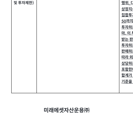
및 투자제한
)
행위
.
상장지
집합투
까지
50
투자하
마
이
.
받는 
투자하
판매하
따라 
상당하
포함한
합계가
기준을
미래에셋자산운용㈜