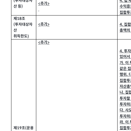
투자대상자
(
4.
법 
추가
<
>
산 등
)
수익증
집합투
제
조
18
투자대상자
4.
집합
추가
(
<
>
총액의
산
취득한도
)
추가
<
>
4.
투자
있어서 
가
이
.
같은 
행위
.
집합투
자산총
나
집
.
투자할
투자하
다
사
.
투자하
라
이
.
제
조
운용
(
19
집합투