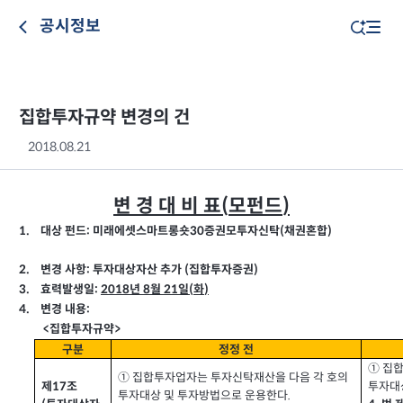
공시정보
집합투자규약 변경의 건
2018.08.21
변 경 대 비 표
모펀드
(
)
대상 펀드
미래에셋스마트롱숏
증권모투자신탁
채권혼합
1.
30
(
)
:
:
변경 사항
투자대상자산 추가
집합투자증권
2.
(
)
:
2018
8
효력발생일
년
월
일
화
3.
21
(
)
:
변경 내용
4.
>
<
집합투자규약
구분
정정 전
① 집
① 집합투자업자는 투자신탁재산을 다음 각 호의
제
조
투자대
17
투자대상 및 투자방법으로 운용한다
.