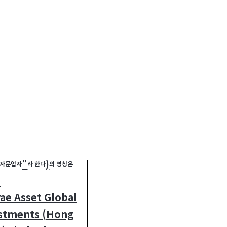
변경 후
행일 현재 집합투자업자의
관련된 투자자문 업무의
 자
”
)
자문업자
라 한다
의 명칭은
.
ae Asset Global
stments (Hong