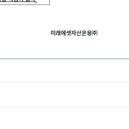
.
미래에셋자산운용㈜