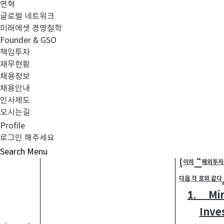
연혁
글로벌 네트워크
변경 내용
4.
:
미래에셋 경영철학
Founder & GSO
책임투자
재무현황
집합투자규약
<
>
채용정보
채용안내
구분
변경 전
인사제도
오시는길
①
이 신탁계약 시
Profile
외화자산 투자와 
로그인 해주세요
위탁계약을 체결한
Search
Menu
(
“
이하
해외투자
다음 각 호와 같다
1. Mir
Inve