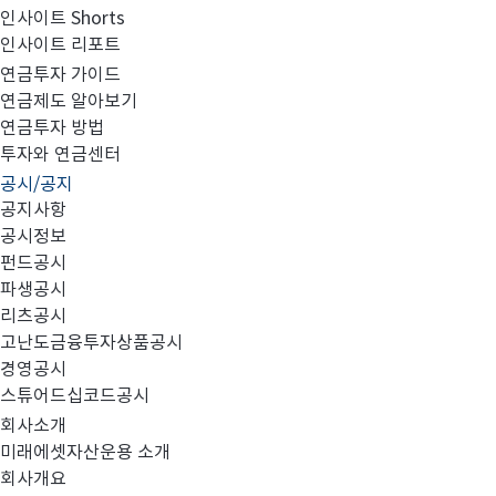
인사이트 Shorts
인사이트 리포트
집합투자규약 변경의 건
연금투자 가이드
연금제도 알아보기
연금투자 방법
투자와 연금센터
공시/공지
공지사항
공시정보
펀드공시
대상 펀드
미래에셋한중일롱숏증권모투자신탁
주식
1.
:
(
파생공시
리츠공시
고난도금융투자상품공시
변경 사항
투자자문 추가
경영공시
2.
:
스튜어드십코드공시
회사소개
미래에셋자산운용 소개
효력발생일
년
월
일
화
3.
:
2018
08
21
(
)
회사개요