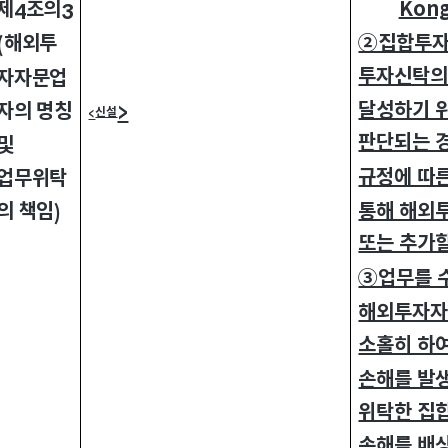
제
조의
Kong
4
3
②집합투자
해외투
(
투자신탁의
자자문업
달성하기 
자의 명칭
>
신설
<
판단되는 
및
규정에 따
업무위탁
통해 해외
의 책임
)
또는 추가할
③업무를 
해외투자자
소홀히 하
손해를 발
위탁한 집
손해를 배