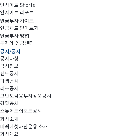
인사이트 Shorts
인사이트 리포트
집합투자규약 및 투자설명서 변경의 건
연금투자 가이드
연금제도 알아보기
연금투자 방법
투자와 연금센터
공시/공지
공지사항
대상 펀드
미래에셋소비성장증권자투자신탁
호
주
1.
:
1
(
공시정보
펀드공시
파생공시
변경 사항
2.
:
리츠공시
고난도금융투자상품공시
클래스 명칭 및 가입자격 변경
종류
1)
<
C-W>
경영공시
클래스 삭제
종류직판
2)
<
F>
스튜어드십코드공시
효력발생일
년
월
일
화
회사소개
3.
:
2018
8
21
(
)
미래에셋자산운용 소개
변경 내용
4.
:
회사개요