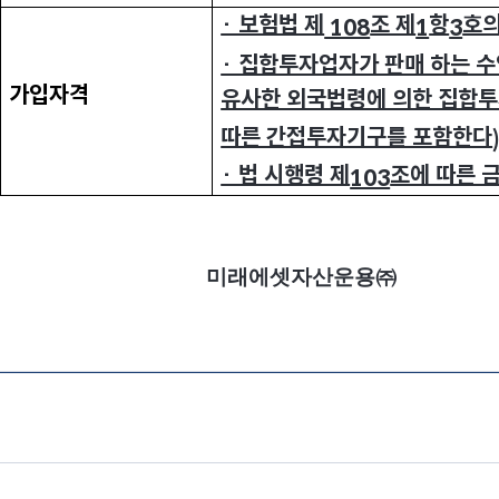
· 보험법 제
조 제
항
호의
108
1
3
· 집합투자업자가 판매 하는 수
가입자격
유사한 외국법령에 의한 집합
따른 간접투자기구를 포함한다
· 법 시행령 제
조에 따른 
103
미래에셋자산운용㈜