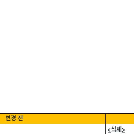
변경 전
종류
F
· 집합투
원하는 가
· 판매회
한 자
수익증권에
· 법 시행
변경 전
삭제
<
>