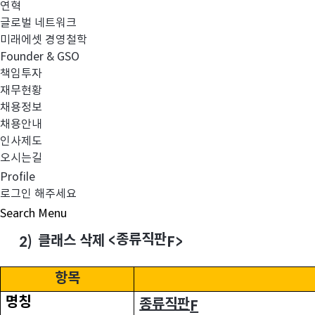
종류
클래스 명칭 및 가입자격 변경
<
1)
C-W>
연혁
글로벌 네트워크
미래에셋 경영철학
항목
Founder & GSO
명칭
종류
C-W
책임투자
재무현황
채용정보
채용안내
가입자격
인사제도
판매회사의 랩어카운트에 가입
오시는길
Profile
로그인 해주세요
Search
Menu
종류직판
클래스 삭제
<
2)
F>
항목
명칭
종류직판
F