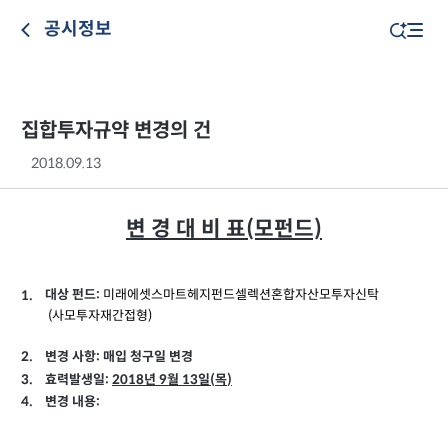
공시정보
집합투자규약 변경의 건
2018.09.13
변 경 대 비 표(모펀드)
대상 펀드
미래에셋스마트헤지펀드셀렉션혼합자산모투자신탁
1.
:
(
사모투자재간접형
)
2.
변경 사항:
매입 청구일 변경
3.
효력발생일:
2018
년 9
월
13
일
(
목
)
4.
변경 내용: