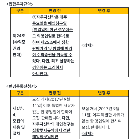
집합투자규약
<
>
구분
변경 전
변경 후
②자투자신탁은 매주
목요일을 매입청구일
(
영업일이 아닌 경우에는
제24
조
그 익영업일로 한다
)
로
(
수익증
하여 제
25
조에서 정한
<
삭제
>
권의
판매가격 및 방법에 따라
판매
)
이 수익증권을 취득할 수
있다
.
다만
,
최초 설정하는
경우에는 그러하지
아니한다
.
변경등록신청서
<
>
구분
변경 전
변경 후
모집 개시(2017
년
9
월
11
일
)
이후 특별한 사유가
제1
부
.
모집 개시(2017
년
9
월
없는 한 영업일에 한하여
4.
11
일
)
이후 특별한 사유가
모집
,
판매됩니다
.
다만,
모집의
없는 한 영업일에 한하여
자투자신탁의 매입청구는
모집
,
판매됩니다
.
내용 및
집합투자규약에서 정한
<
삭제
>
절차
매입청구일에만