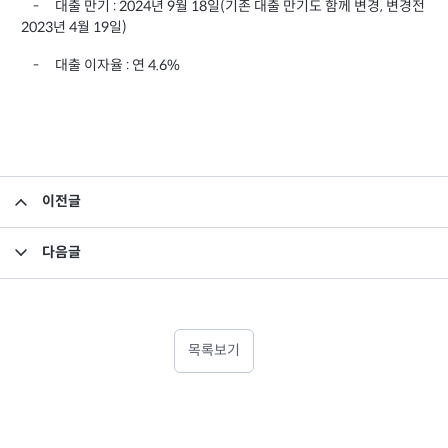
대출 만기
년
월
일
기존 대출 만기도 함께 변경
변경전
-
: 2024
9
18
(
,
년
월
일
2023
4
19
)
대출 이자율
연
-
:
4.6%
이전글
집합투자규약 변경의 건
다음글
미래에셋맵스프런티어브라질월지급식부동산투자신탁 수익자총회 결과 안내
목록보기