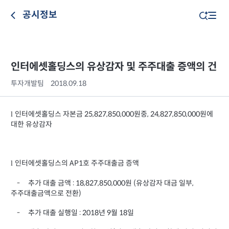
공시정보
인터에셋홀딩스의 유상감자 및 주주대출 증액의 건
투자개발팀
2018.09.18
인터에셋홀딩스 자본금
원중
원에
25,827,850,000
, 24,827,850,000
l
대한 유상감자
인터에셋홀딩스의
호 주주대출금 증액
AP1
l
추가 대출 금액
원
유상감자 대금 일부
-
: 18,827,850,000
(
,
주주대출금액으로 전환
)
추가 대출 실행일
년
월
일
-
: 2018
9
18