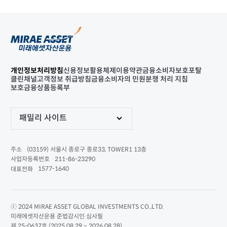
개인정보처리방침
신용정보활용체제
이용약관
금융소비자보호포탈
클린채널
고객정보 취급방침
금융소비자의 민원분쟁 처리 지침
보호금융상품등록부
패밀리 사이트
(03159) 서울시 종로구 종로33, TOWER1 13층
주소
211-86-23290
사업자등록번호
1577-1640
대표전화
ⓒ 2024 MIRAE ASSET GLOBAL INVESTMENTS CO.,LTD.
미래에셋자산운용 준법감시인 심사필
제 25-0637호 (2025.08.29 ~ 2026.08.28)