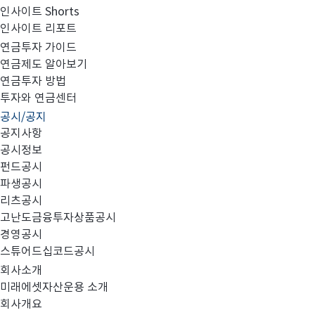
인사이트 Shorts
인사이트 리포트
미래에셋맵스아시아퍼시픽부동산공모1호투자회사 201
연금투자 가이드
연금제도 알아보기
연금투자 방법
투자와 연금센터
공시/공지
미래에셋맵스아시아퍼시픽부동산공모1호투자회사 201
공지사항
공시정보
첨부파일을 확인하시기 바랍니다.
펀드공시
파생공시
리츠공시
고난도금융투자상품공시
경영공시
스튜어드십코드공시
AP1호 2018년 2분기 영업보고서_20180827.pdf
회사소개
미래에셋자산운용 소개
회사개요