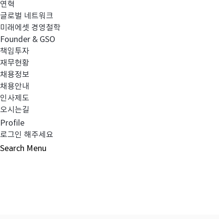
연혁
글로벌 네트워크
미래에셋 경영철학
Founder & GSO
이전글
투자설명서 변경의 건
책임투자
재무현황
채용정보
다음글
소규모펀드 공시의 건(2018년 9월)
채용안내
인사제도
오시는길
Profile
로그인 해주세요
목록보기
Search
Menu