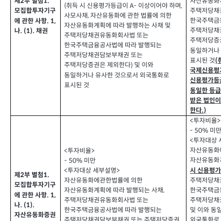
제
부 별첨
1.
2
자산유동화계
취득 시 신용평가등급이
이상이어야 하며
(
A-
,
주택저당채
모집합투자기구
사모사채
자산유동화에 관한 법률에 의한
,
한국주택금
에 관한 사항
. 1,
자산유동화계획에 따라 발행하는 사채 및
주택저당채
나
채권
. (1).
주택저당채권유동화회사법 또는
주택저당증
한국주택금융공사법에 따라 발행되는
동일하거나
주택저당채권담보부채권 또는
표시된 것
(
주택저당증권은 제외한다
및 이와
)
국제신용평
동일하거나 유사한 것으로서 외국통화로
신용평가등급
표시된 것
동일한 등급
받은 법인이
한다
.)
투자비율
<
>
미
- 50%
투자대상 
<
자산유동화
투자비율
<
>
자산유동화
미만
- 50%
시 신용평
투자대상 세부설명
<
>
제
부 별첨
1.
2
주택저당채
자산유동화에관한법률에 의한
모집합투자기구
한국주택금
자산유동화계획에 따라 발행되는 사채
,
에 관한 사항
. 1,
주택저당채
주택저당채권유동화회사법 또는
나
. (1).
및 이와 동
한국주택금융공사법에 따라 발행되는
자산유동화증권
외국통화로 
주택저당채권담보부채권 또는 주택저당증권