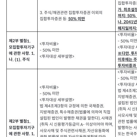
집합투자증
가
최초설
.
주식
채권관련 집합투자증권 이외의
3.
/
까지
: 50%
집합투자증권 등
:
미만
50%
나
. 2041
해지일까지
투자비율
<
>
제
부 별첨
미
1.
- 50%
2
투자비율
<
>
투자대상 
<
모집합투자기구
미만
- 50%
※다만
투
에 관한 사항
. 1,
,
투자대상 세부설명
<
>
이후에는 
나
주식
. (1).
투자비중과
투자비율
<
>
미
- 50%
투자대상 
<
투자비율
<
>
법 제
조제
4
미만
- 50%
지방채증권
투자대상 세부설명
<
>
설립된 법인
법 제
조제
항의 규정에 의한 국채증권
3
,
4
취득 시 
(
지방채증권
특수채증권
법률에 의하여 직접
,
(
사모사채 
설립된 법인이 발행한 채권을 말한다
사채권
),
제
부 별첨
1.
2
관한 법률에
취득 시 신용평가등급이
이상이어야 하며
(
A-
,
발행하는 
모집합투자기구
사모사채 및 주식관련사채권
자산유동화에
,
또는 한국
에 관한 사항
. 1,
관한 법률에 의한 자산유동화계획에 따라