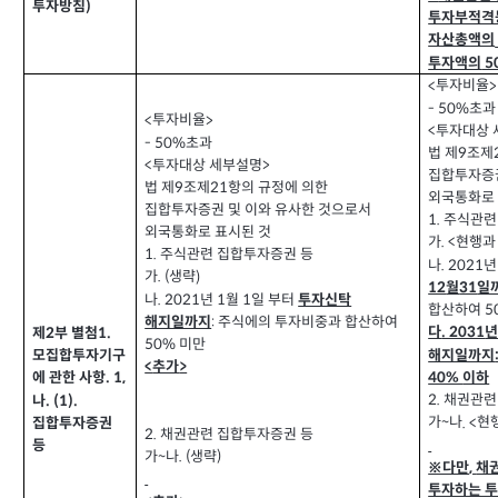
투자방침
)
투자부적격
자산총액의
투자액의
5
투자비율
<
>
초과
- 50%
투자비율
<
>
투자대상 
<
초과
- 50%
법 제
조제
9
투자대상 세부설명
<
>
집합투자증권
법 제
조제
항의 규정에 의한
21
9
외국통화로 
집합투자증권 및 이와 유사한 것으로서
주식관련
1.
외국통화로 표시된 것
가
현행과
. <
주식관련 집합투자증권 등
1.
나
년
. 2021
가
생략
)
. (
월
일
12
31
나
년
월
일 부터
1
1
. 2021
투자신탁
합산하여
5
주식에의 투자비중과 합산하여
해지일까지
:
다
제
부 별첨
1.
. 2031
2
미만
50%
해지일까지
모집합투자기구
추가
<
>
이하
에 관한 사항
40%
. 1,
채권관련
2.
나
. (1).
가
나
현
. <
~
집합투자증권
채권관련 집합투자증권 등
2.
등
가
나
생략
. (
)
~
※다만
채
,
투자하는 