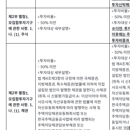
투자신탁해
투자비율
<
>
투자비율
제
부 별첨
<
>
미
1.
- 50%
2
미만
- 50%
투자대상 
<
모집합투자기구
투자대상 세부설명
<
>
※다만
투
에 관한 사항
. 1,
,
이후에는 
나
주식
. (1).
투자비중과
투자비율
<
>
미
- 50%
투자대상 
<
투자비율
<
>
법 제
조제
4
미만
- 50%
지방채증권
투자대상 세부설명
<
>
설립된 법인
법 제
조제
항의 규정에 의한 국채증권
3
,
4
취득 시 
(
지방채증권
특수채증권
법률에 의하여 직접
,
(
사모사채
,
설립된 법인이 발행한 채권을 말한다
사채권
),
제
부 별첨
1.
2
자산유동화계
취득 시 신용평가등급이
이상이어야 하며
(
A-
,
주택저당채
모집합투자기구
사모사채
자산유동화에 관한 법률에 의한
,
한국주택금
에 관한 사항
. 1,
자산유동화계획에 따라 발행하는 사채 및
주택저당채
나
채권
. (1).
주택저당채권유동화회사법 또는
주택저당증
한국주택금융공사법에 따라 발행되는
동일하거나
주택저당채권담보부채권 또는
표시된 것
(