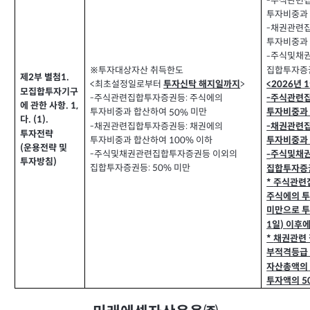
주식관련
-
투자비중과
채권관련
-
투자비중과
주식및채
-
집합투자증
※투자대상자산 취득한도
제
부 별첨
1.
2
년
최초설정일로부터
<2026
1
<
투자신탁 해지일까지
>
모집합투자기구
주식관련
주식관련집합투자증권등
주식에의
-
-
:
에 관한 사항
. 1,
투자비중과 합산하여
미만
투자비중과
50%
다
. (1).
채권관련집합투자증권등
채권에의
채권관련
-
:
-
투자전략
투자비중과 합산하여
이하
투자비중과
100%
운용전략 및
(
주식및채권관련집합투자증권등 이외의
-
주식및채
-
투자방침
)
집합투자증권등
미만
: 50%
집합투자증
주식관련
*
주식에의 
미만으로 
일
이후
1
)
채권관련
*
부적격등급
자산총액의
투자액의
5