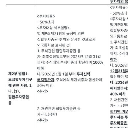
투자액의
5
투자비율
<
>
초과
- 50%
투자비율
<
>
투자대상 
<
초과
- 50%
법 제
조제
9
투자대상 세부설명
<
>
집합투자증권
법 제
조제
항의 규정에 의한
21
9
외국통화로 
집합투자증권 및 이와 유사한 것으로서
주식관련
1.
외국통화로 표시된 것
가
최초설
.
주식관련 집합투자증권 등
1.
까지
주식
:
가
최초설정일로부터
년
월
일
2025
12
31
.
이하
까지
주식에의 투자비중과 합산하여
:
100%
나
년
. 2026
이하
월
일
12
31
제
부 별첨
1.
2
나
년
월
일 부터
1
1
. 2026
투자신탁
합산하여
5
모집합투자기구
주식에의 투자비중과 합산하여
해지일까지
:
다
. 2036
에 관한 사항
미만
. 1,
50%
해지일까지
나
추가
. (1).
<
>
이하
40%
집합투자증권
채권관련
2.
등
가
나
현
. <
~
채권관련 집합투자증권 등
2.
※다만
채
,
가
나
생략
. (
)
~
투자하는 
추가
<
>
투자비중은