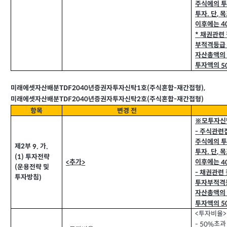
주식에의 
투자
단
목
.
,
이후에는
4
채권관련
*
부적격등급
자산총액의
투자액의
5
TDF2040
미래에셋자산배분
년증권자투자신탁
호
주식혼합
재간접형
1
(
-
),
TDF2040
미래에셋자산배분
년증권자투자신탁
호
주식혼합
재간접형
2
(
-
)
항목
변경 전
※모투자신
주식관련
-
주식에의 
제
부
가
9.
.
2
투자
단
목
.
,
투자전략
(1)
추가
이후에는
<
>
4
운용전략 및
(
채권관련
-
투자방침
)
투자부적격
자산총액의
투자액의
5
투자비율
<
>
초과
- 50%