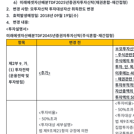
TDF2025
미래에셋자산배분
년증권자투자신탁
채권혼합
재간접형
6)
(
-
)
:
변경 사항
모투자신탁 투자대상자산 취득한도 변경
2.
: 2018
효력발생예정일
년
월
일
수
3.
09
19
(
)
:
변경 내용
4.
투자설명서
<
>
TDF2045
미래에셋자산배분
년증권자투자신탁
주식혼합
재간접형
(
-
)
항목
변경 전
※모투자신
주식관련
-
주식에의 
제
부
가
9.
.
2
투자
단
목
.
,
투자전략
(1)
추가
이후에는
<
>
4
운용전략 및
(
채권관련
-
투자방침
)
투자부적격
자산총액의
투자액의
5
투자비율
<
>
초과
- 50%
투자비율
<
>
투자대상 
<
초과
- 50%
법 제
조제
9
투자대상 세부설명
<
>
집합투자증권
법 제
조제
항의 규정에 의한
21
9
외국통화로 