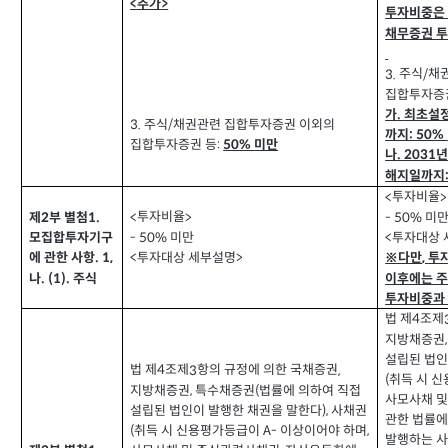
추가
<
>
투자비중은
채무증권 
주식
채
3.
/
집합투자증
가
최초설
.
주식
채권관련 집합투자증권 이외의
3.
/
까지
: 50%
집합투자증권 등
:
미만
50%
나
. 2031
해지일까지
투자비율
<
>
투자비율
제
부 별첨
<
>
미
1.
- 50%
2
미만
- 50%
투자대상 
<
모집합투자기구
투자대상 세부설명
<
>
※다만
투
에 관한 사항
. 1,
,
이후에는 
나
주식
. (1).
투자비중과
법 제
조제
4
지방채증권
설립된 법인
법 제
조제
항의 규정에 의한 국채증권
3
,
4
취득 시 
(
지방채증권
특수채증권
법률에 의하여 직접
,
(
사모사채 
설립된 법인이 발행한 채권을 말한다
사채권
),
관한 법률에
취득 시 신용평가등급이
이상이어야 하며
(
A-
,
발행하는 