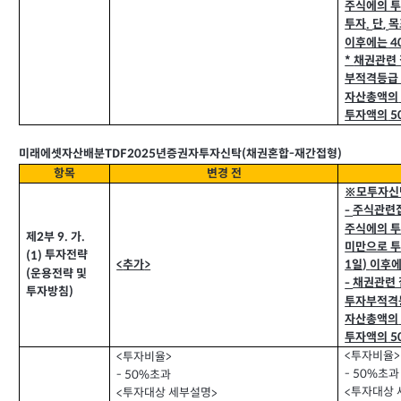
주식에의 
투자
단
목
.
,
이후에는
4
채권관련
*
부적격등급
자산총액의
투자액의
5
TDF2025
미래에셋자산배분
년증권자투자신탁
채권혼합
재간접형
(
-
)
항목
변경 전
※모투자신
주식관련
-
주식에의 
제
부
가
9.
.
2
미만으로 
투자전략
(1)
추가
일
이후
<
>
1
)
운용전략 및
(
채권관련
-
투자방침
)
투자부적격
자산총액의
투자액의
5
투자비율
<
>
투자비율
<
>
초과
- 50%
초과
- 50%
투자대상 
<
투자대상 세부설명
<
>