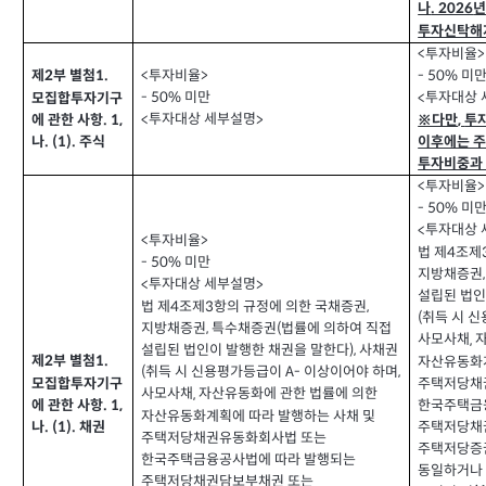
나
. 2026
투자신탁해
투자비율
<
>
투자비율
제
부 별첨
<
>
미
1.
- 50%
2
미만
- 50%
투자대상 
<
모집합투자기구
투자대상 세부설명
<
>
※다만
투
에 관한 사항
. 1,
,
이후에는 
나
주식
. (1).
투자비중과
투자비율
<
>
미
- 50%
투자대상 
<
투자비율
<
>
법 제
조제
4
미만
- 50%
지방채증권
투자대상 세부설명
<
>
설립된 법인
법 제
조제
항의 규정에 의한 국채증권
3
,
4
취득 시 
(
지방채증권
특수채증권
법률에 의하여 직접
,
(
사모사채
,
설립된 법인이 발행한 채권을 말한다
사채권
),
제
부 별첨
1.
2
자산유동화계
취득 시 신용평가등급이
이상이어야 하며
(
A-
,
주택저당채
모집합투자기구
사모사채
자산유동화에 관한 법률에 의한
,
한국주택금
에 관한 사항
. 1,
자산유동화계획에 따라 발행하는 사채 및
주택저당채
나
채권
. (1).
주택저당채권유동화회사법 또는
주택저당증
한국주택금융공사법에 따라 발행되는
동일하거나
주택저당채권담보부채권 또는