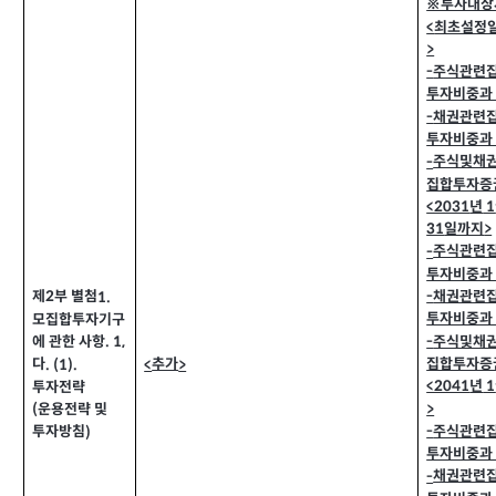
※투자대상
최초설정
<
>
주식관련
-
투자비중과
채권관련
-
투자비중과
주식및채
-
집합투자증
년
<2031
1
일까지
31
>
주식관련
-
투자비중과
채권관련
-
제
부 별첨
1.
2
투자비중과
모집합투자기구
주식및채
-
에 관한 사항
. 1,
집합투자증
추가
다
<
>
. (1).
년
<2041
1
투자전략
>
운용전략 및
(
주식관련
-
투자방침
)
투자비중과
채권관련
-