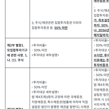
채무증권 
주식
채
3.
/
집합투자증
가
최초설
.
주식
채권관련 집합투자증권 이외의
3.
/
까지
: 50%
집합투자증권 등
:
미만
50%
나
. 2036
해지일까지
투자비율
<
>
투자비율
제
부 별첨
<
>
미
1.
- 50%
2
미만
- 50%
투자대상 
<
모집합투자기구
투자대상 세부설명
<
>
※다만
투
에 관한 사항
. 1,
,
이후에는 
나
주식
. (1).
투자비중과
투자비율
<
>
미
- 50%
투자대상 
<
투자비율
<
>
법 제
조제
4
미만
- 50%
지방채증권
투자대상 세부설명
<
>
설립된 법인
법 제
조제
항의 규정에 의한 국채증권
3
,
4
취득 시 
(
지방채증권
특수채증권
법률에 의하여 직접
,
(
사모사채
,
설립된 법인이 발행한 채권을 말한다
사채권
),