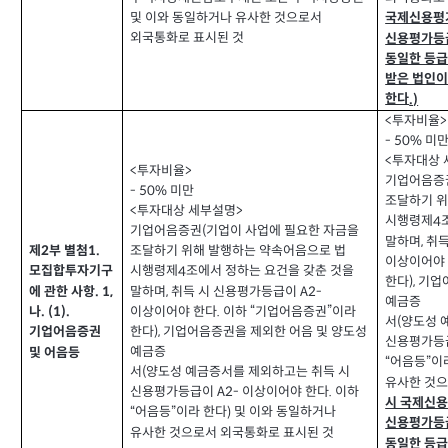
국제신용평
및 이와 동일하거나 유사한 것으로서
외국통화로 표시된 것
신용평가등급
동일한 등급
받은 법인이
한다
.)
투자비율
<
>
미
- 50%
투자대상 
<
투자비율
<
>
기업어음증
미만
- 50%
조달하기 위
투자대상 세부설명
<
>
시행령제
4
기업어음증권
기업이 사업에 필요한 자금을
(
말하며
취득
,
제
부 별첨
1.
2
조달하기 위해 발행하는 약속어음으로 법
이상이어야
시행령제
조에서 정하는 요건을 갖춘 것을
모집합투자기구
4
한다
기업
),
에 관한 사항
말하며
취득 시 신용평가등급이
. 1,
,
A2-
예금증
이상이어야 한다
이하
기업어음증권”이라
나
.
“
. (1).
서
양도성 
(
한다
기업어음증권을 제외한 어음 및 양도성
),
기업어음증권
신용평가등
예금증
및 어음등
어음등
이
“
”
서
양도성 예금증서를 제외하고는 취득 시
(
유사한 것으
신용평가등급이
이상이어야 한다
이하
A2-
.
시 국제신
어음등
이라 한다
및 이와 동일하거나
“
”
)
신용평가등급
유사한 것으로서 외국통화로 표시된 것
동일한 등급