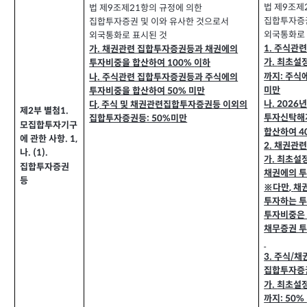
법 제
조제
9
법 제
조제
항의 규정에 의한
21
9
집합투자증권
집합투자증권 및 이와 유사한 것으로서
외국통화로 
외국통화로 표시된 것
주식관련
1.
가
채권관련 집합투자증권등과 채권에의
.
가
최초설
.
투자비중을 합산하여
이하
100%
까지
주식
:
나
주식관련 집합투자증권등과 주식에의
.
미만
투자비중을 합산하여
미만
50%
나
. 2026
다
주식 및 채권관련집합투자증권등 이외의
,
제
부 별첨
1.
2
투자신탁해
집합투자증권등
미만
: 50%
모집합투자기구
합산하여
4
에 관한 사항
. 1,
채권관련
2.
나
. (1).
가
최초설정
.
집합투자증권
채권에의 
등
※다만
채
,
투자하는 
투자비중은
채무증권 
주식
채
3.
/
집합투자증
가
최초설
.
까지
: 50%