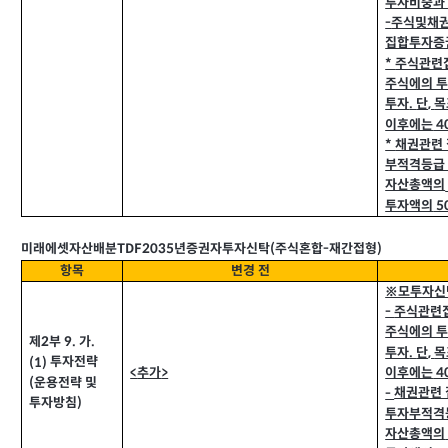
투자비중과
주식및채
-
집합투자증
주식관련
*
주식에의 
투자
단
목
.
,
이후에는
4
채권관련
*
부적격등급
자산총액의
투자액의
5
TDF2035
미래에셋자산배분
년증권자투자신탁
주식혼합
재간접형
(
-
)
항목
변경 전
※모투자신
주식관련
-
주식에의 
제
부
가
9.
.
2
투자
단
목
.
,
투자전략
(1)
추가
이후에는
<
>
4
운용전략 및
(
채권관련
-
투자방침
)
투자부적격
자산총액의