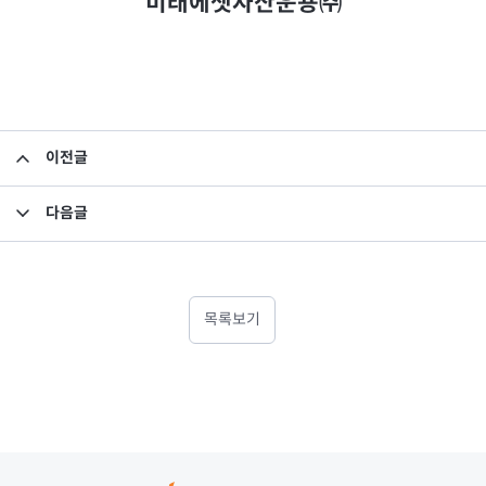
미래에셋자산운용㈜
이전글
집합투자규약 변경의 건
다음글
집합투자규약 및 투자설명서 변경의 건
목록보기