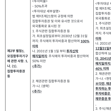
투자비율
<
>
투자대상 
<
초과
- 50%
법 제
조제
9
투자대상 세부설명
<
>
집합투자증권
법 제
조제
항의 규정에 의한
21
9
외국통화로 
집합투자증권 및 이와 유사한 것으로서
주식관련
1.
외국통화로 표시된 것
가
최초설
.
주식관련 집합투자증권 등
1.
까지
주식
:
가
최초설정일로부터
년
월
일
2030
12
31
.
이하
까지
주식에의 투자비중과 합산하여
:
100%
나
년
. 2031
이하
월
일
12
31
제
부 별첨
1.
2
나
년
월
일 부터
1
1
. 2031
투자신탁
합산하여
5
모집합투자기구
주식에의 투자비중과 합산하여
해지일까지
:
다
. 2041
에 관한 사항
미만
. 1,
50%
해지일까지
나
추가
. (1).
<
>
이하
40%
집합투자증권
채권관련
2.
등
가
나
현
. <
~
채권관련 집합투자증권 등
2.
※다만
채
,
가
나
생략
. (
)
~
투자하는 
추가
<
>
투자비중은
채무증권 
주식
채
3.
/