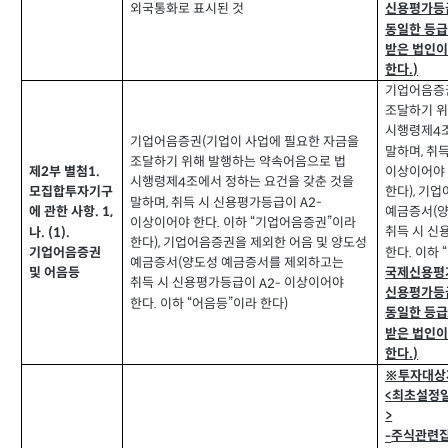
외국통화로 표시된 것
신용평가등급
동일한 등급
받은 법인이
한다
.)
기업어음증
조달하기 위
시행령제
4
기업어음증권
기업이 사업에 필요한 자금을
(
말하며
취득
,
조달하기 위해 발행하는 약속어음으로 법
제
부 별첨
1.
이상이어야
2
시행령제
조에서 정하는 요건을 갖춘 것을
4
한다
기업
모집합투자기구
),
말하며
취득 시 신용평가등급이
,
A2-
에 관한 사항
예금증서
양
. 1,
(
이상이어야 한다
이하
기업어음증권”이라
.
“
취득 시 
나
. (1).
한다
기업어음증권을 제외한 어음 및 양도성
),
한다
이하
.
“
기업어음증권
예금증서
양도성 예금증서를 제외하고는
(
국제신용평
및 어음등
취득 시 신용평가등급이
이상이어야
A2-
신용평가등급
한다
이하
어음등
이라 한다
.
“
”
)
동일한 등급
받은 법인이
한다
.)
※투자대상
최초설정
<
>
주식관련
-