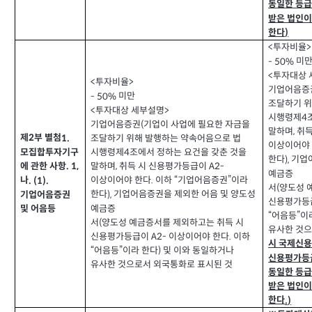
동일한 등급
받은 법인이
한다
)
투자비율
<
>
미
- 50%
투자대상 
<
투자비율
<
>
기업어음증
미만
- 50%
조달하기 위
투자대상 세부설명
<
>
시행령제
4
기업어음증권
기업이 사업에 필요한 자금을
(
말하며
취득
,
제
부 별첨
1.
2
조달하기 위해 발행하는 약속어음으로 법
이상이어야
시행령제
조에서 정하는 요건을 갖춘 것을
모집합투자기구
4
한다
기업
),
에 관한 사항
말하며
취득 시 신용평가등급이
. 1,
,
A2-
예금증
이상이어야 한다
이하
기업어음증권”이라
나
.
“
. (1).
서
양도성 
(
한다
기업어음증권을 제외한 어음 및 양도성
),
기업어음증권
신용평가등
예금증
및 어음등
어음등
이
“
”
서
양도성 예금증서를 제외하고는 취득 시
(
유사한 것으
신용평가등급이
이상이어야 한다
이하
A2-
.
시 국제신
어음등
이라 한다
및 이와 동일하거나
“
”
)
신용평가등급
유사한 것으로서 외국통화로 표시된 것
동일한 등급
받은 법인이
한다
.)