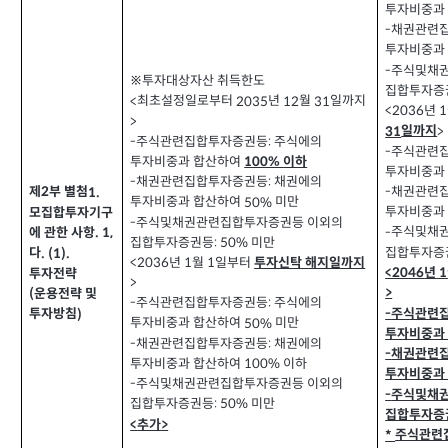
투자비중과
채권관련
-
투자비중과
주식및채
-
※투자대상자산 취득한도
집합투자증
최초설정일로부터
년
월
일까지
<
2035
12
31
년
<2036
1
>
일까지
>
31
주식관련집합투자증권등
주식에의
-
:
주식관련
-
투자비중과 합산하여
이하
100%
투자비중과
채권관련집합투자증권등
채권에의
-
:
채권관련
-
제
부 별첨
1.
2
투자비중과 합산하여
미만
50%
투자비중과
모집합투자기구
주식및채권관련집합투자증권등 이외의
-
주식및채
-
에 관한 사항
. 1,
집합투자증권등
미만
: 50%
집합투자증
다
. (1).
년
월
일부터
<2036
1
1
투자신탁 해지일까지
년
<2046
1
투자전략
>
>
운용전략 및
(
주식관련집합투자증권등
주식에의
-
:
주식관련
-
투자방침
)
투자비중과 합산하여
미만
50%
투자비중과
채권관련집합투자증권등
채권에의
-
:
채권관련
-
투자비중과 합산하여
이하
100%
투자비중과
주식및채권관련집합투자증권등 이외의
-
주식및채
-
집합투자증권등
미만
: 50%
집합투자증
추가
<
>
주식관련
*