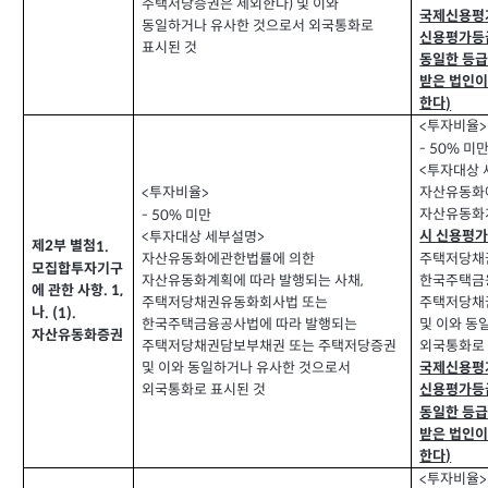
주택저당증권은 제외한다
및 이와
)
국제신용평
동일하거나 유사한 것으로서 외국통화로
신용평가등급
표시된 것
동일한 등급
받은 법인이
한다
)
투자비율
<
>
미
- 50%
투자대상 
<
자산유동화
투자비율
<
>
자산유동화
미만
- 50%
시 신용평
투자대상 세부설명
<
>
제
부 별첨
1.
2
주택저당채
자산유동화에관한법률에 의한
모집합투자기구
한국주택금
자산유동화계획에 따라 발행되는 사채
,
에 관한 사항
. 1,
주택저당채
주택저당채권유동화회사법 또는
나
. (1).
및 이와 동
한국주택금융공사법에 따라 발행되는
자산유동화증권
외국통화로 
주택저당채권담보부채권 또는 주택저당증권
국제신용평
및 이와 동일하거나 유사한 것으로서
외국통화로 표시된 것
신용평가등급
동일한 등급
받은 법인이
한다
)
투자비율
<
>