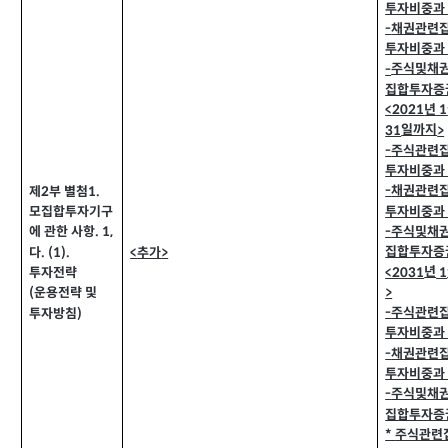
투자비중과
채권관련
-
투자비중과
주식및채
-
집합투자증
년
<2021
1
일까지
31
>
주식관련
-
투자비중과
채권관련
-
제
부 별첨
1.
2
투자비중과
모집합투자기구
주식및채
-
에 관한 사항
. 1,
집합투자증
추가
다
<
>
. (1).
년
<2031
1
투자전략
>
운용전략 및
(
주식관련
-
투자방침
)
투자비중과
채권관련
-
투자비중과
주식및채
-
집합투자증
주식관련
*