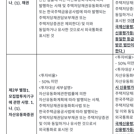
주택저당채
나
채권
. (1).
발행하는 사채 및 주택저당채권유동화회사법
주택저당증
또는 한국주택금융공사법에 따라 발행되는
동일하거나
주택저당채권담보부채권 또는
표시된 것
(
주택저당증권은 제외한다
및 이와
)
국제신용평
동일하거나 유사한 것으로서 외국통화로
신용평가등급
표시된 것
동일한 등급
받은 법인이
한다
.)
투자비율
<
>
미
- 50%
투자대상 
<
자산유동화
투자비율
<
>
자산유동화
미만
- 50%
시 신용평
투자대상 세부설명
<
>
제
부 별첨
1.
2
주택저당채
자산유동화에관한법률에 의한
모집합투자기구
한국주택금
자산유동화계획에 따라 발행되는 사채
,
에 관한 사항
. 1,
주택저당채
주택저당채권유동화회사법 또는
나
. (1).
및 이와 동
한국주택금융공사법에 따라 발행되는
자산유동화증권
외국통화로 
주택저당채권담보부채권 또는 주택저당증권
국제신용평
및 이와 동일하거나 유사한 것으로서
외국통화로 표시된 것
신용평가등급