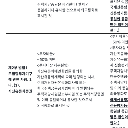
표시된 것
(
주택저당증권은 제외한다
및 이와
)
국제신용평
동일하거나 유사한 것으로서 외국통화로
신용평가등급
표시된 것
동일한 등급
받은 법인이
한다
.)
투자비율
<
>
미
- 50%
투자대상 
<
자산유동화
투자비율
<
>
자산유동화
미만
- 50%
시 신용평
투자대상 세부설명
<
>
제
부 별첨
1.
2
주택저당채
자산유동화에관한법률에 의한
모집합투자기구
한국주택금
자산유동화계획에 따라 발행되는 사채
,
에 관한 사항
. 1,
주택저당채
주택저당채권유동화회사법 또는
나
. (1).
및 이와 동
한국주택금융공사법에 따라 발행되는
자산유동화증권
외국통화로 
주택저당채권담보부채권 또는 주택저당증권
국제신용평
및 이와 동일하거나 유사한 것으로서
외국통화로 표시된 것
신용평가등급
동일한 등급
받은 법인이
한다
.)