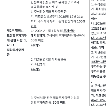
집합투자증권 및 이와 유사한 것으로서
주식관련
1.
외국통화로 표시된 것
가
최초설
.
주식관련 집합투자증권 등
1.
까지
주식
:
가
최초설정일로부터
년
월
일
2035
12
31
.
이하
까지
주식에의 투자비중과 합산하여
:
100%
나
년
. 2036
이하
월
일
12
31
제
부 별첨
1.
2
나
년
월
일 부터
1
1
. 2036
투자신탁
합산하여
5
모집합투자기구
주식에의 투자비중과 합산하여
해지일까지
:
다
. 2046
에 관한 사항
미만
. 1,
50%
해지일까지
나
추가
. (1).
<
>
이하
40%
집합투자증권
채권관련
2.
등
가
나
현행
.<
~
채권관련 집합투자증권등
2.
※다만
채
,
가
나
생략
.(
)
~
투자하는 
추가
<
>
투자비중은
채무증권 
주식
채
3.
/
집합투자증
가
최초설
.
주식
채권관련 집합투자증권 이외의
3.
/
까지
: 50%
집합투자증권 등
:
미만
50%
나
. 2046