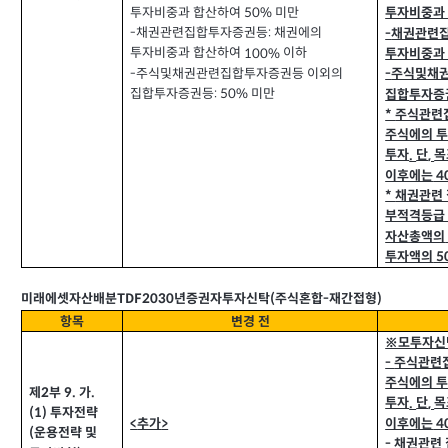
투자비중과 합산하여
미만
50%
투자비중과
채권관련집합투자증권등
채권에의
-
:
채권관련
-
투자비중과 합산하여
이하
100%
투자비중과
주식및채권관련집합투자증권등 이외의
-
주식및채
-
집합투자증권등
미만
: 50%
집합투자증
주식관련
*
주식에의 
투자
단
목
.
,
이후에는
4
채권관련
*
부적격등급
자산총액의
투자액의
5
TDF2030
미래에셋자산배분
년증권자투자신탁
주식혼합
재간접형
(
-
)
항목
변경 전
※모투자신
주식관련
-
주식에의 
제
부
가
9.
.
2
투자
단
목
.
,
투자전략
(1)
추가
이후에는
<
>
4
운용전략 및
(
채권관련
-