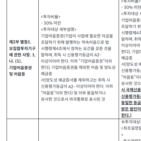
투자비율
<
>
미
- 50%
투자대상 
<
투자비율
<
>
기업어음증
미만
- 50%
조달하기 위
투자대상 세부설명
<
>
시행령제
4
기업어음증권
기업이 사업에 필요한 자금을
(
말하며
취득
,
제
부 별첨
1.
2
조달하기 위해 발행하는 약속어음으로 법
이상이어야
시행령제
조에서 정하는 요건을 갖춘 것을
모집합투자기구
4
한다
기업
),
에 관한 사항
말하며
취득 시 신용평가등급이
. 1,
,
A2-
예금증
이상이어야 한다
이하
기업어음증권”이라
나
.
“
. (1).
서
양도성 
(
한다
기업어음증권을 제외한 어음 및 양도성
),
기업어음증권
신용평가등
예금증
및 어음등
어음등
이
“
”
서
양도성 예금증서를 제외하고는 취득 시
(
유사한 것으
신용평가등급이
이상이어야 한다
이하
A2-
.
시 국제신
어음등
이라 한다
및 이와 동일하거나
“
”
)
신용평가등급
유사한 것으로서 외국통화로 표시된 것
동일한 등급
받은 법인이
한다
.)
※투자대상
최초설정
<
>