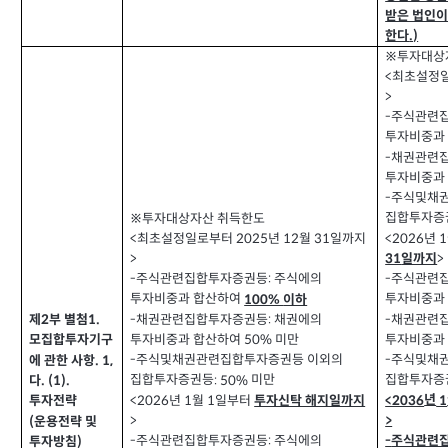
받은 법인이
한다
.)
※투자대상
최초설정
<
>
주식관련
-
투자비중과
채권관련
-
투자비중과
주식및채
-
집합투자증
※투자대상자산 취득한도
년
<2026
1
최초설정일로부터
년
월
일까지
<
2025
12
31
일까지
>
31
>
주식관련
주식관련집합투자증권등
주식에의
-
-
:
투자비중과
투자비중과 합산하여
이하
100%
채권관련
채권관련집합투자증권등
채권에의
-
-
:
제
부 별첨
1.
2
투자비중과
투자비중과 합산하여
미만
50%
모집합투자기구
주식및채
주식및채권관련집합투자증권등 이외의
-
-
에 관한 사항
. 1,
집합투자증
집합투자증권등
미만
: 50%
다
. (1).
년
년
월
일부터
<2036
1
<2026
1
1
투자신탁 해지일까지
투자전략
>
>
운용전략 및
(
주식관련집합투자증권등
주식에의
-
:
주식관련
-
투자방침
)