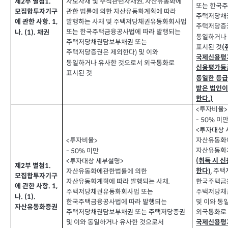
제
부 별첨
1.
2
사모사채 및 주식관련사채권
자산유동화에
,
또는 한국
모집합투자기구
관한 법률에 의한 자산유동화계획에 따라
주택저당채
에 관한 사항
. 1,
발행하는 사채 및 주택저당채권유동화회사법
주택저당증
또는 한국주택금융공사법에 따라 발행되는
나
채권
. (1).
동일하거나
주택저당채권담보부채권 또는
표시된 것
(
주택저당증권은 제외한다
및 이와
)
국제신용평
동일하거나 유사한 것으로서 외국통화로
신용평가등급
표시된 것
동일한 등급
받은 법인이
한다
.)
투자비율
<
>
미
- 50%
투자대상 
<
자산유동화
투자비율
<
>
자산유동화
미만
- 50%
취득 시 
(
투자대상 세부설명
<
>
제
부 별첨
1.
2
주택
한다
,
)
자산유동화에관한법률에 의한
모집합투자기구
한국주택금
자산유동화계획에 따라 발행되는 사채
,
에 관한 사항
. 1,
주택저당채
주택저당채권유동화회사법 또는
나
. (1).
및 이와 동
한국주택금융공사법에 따라 발행되는
자산유동화증권
외국통화로 
주택저당채권담보부채권 또는 주택저당증권
국제신용평
및 이와 동일하거나 유사한 것으로서