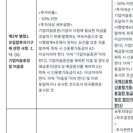
미
- 50%
투자대상 
<
투자비율
<
>
기업어음증
미만
- 50%
조달하기 위
투자대상 세부설명
<
>
시행령제
4
기업어음증권
기업이 사업에 필요한 자금을
(
말하며
취득
,
제
부 별첨
1.
2
조달하기 위해 발행하는 약속어음으로 법
이상이어야
시행령제
조에서 정하는 요건을 갖춘 것을
모집합투자기구
4
한다
기업
),
에 관한 사항
말하며
취득 시 신용평가등급이
. 1,
,
A2-
예금증서
양
(
이상이어야 한다
이하
기업어음증권”이라
나
.
“
. (1).
취득 시 
한다
기업어음증권을 제외한 어음 및 양도성
),
기업어음증권
한다
이하
.
“
예금증서
양도성 예금증서를 제외하고는
(
및 어음등
동일하거나
취득 시 신용평가등급이
이상이어야
A2-
표시된 것
(
한다
이하
어음등
이라 한다
및 이와
.
“
”
)
국제신용평
동일하거나 유사한 것으로서 외국통화로
신용평가등급
표시된 것
동일한 등급
받은 법인이
한다
)
※투자대상
최초설정
<
>
주식관련
-