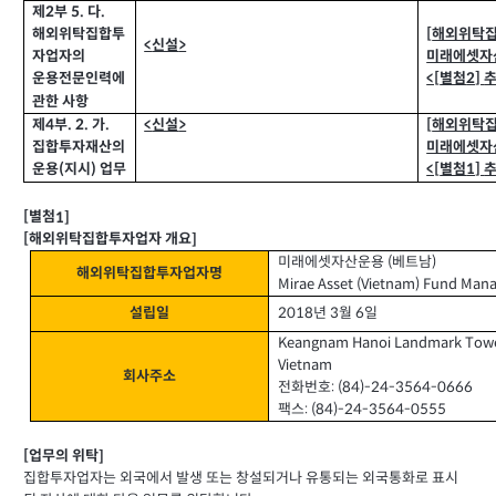
제2
부
5.
다
.
[
해외위탁
해외위탁집합투
<
신설
>
미래에셋자산
자업자의
<[
별첨
2]
운용전문인력에
관한 사항
제4
부
. 2.
가
.
<
신설
>
[
해외위탁
집합투자재산의
미래에셋자산
운용
(
지시
)
업무
<[
별첨
1]
별첨
[
1]
해외위탁집합투자업자 개요
[
]
미래에셋자산운용
(
베트남
)
해외위탁집합투자업자명
Mirae Asset (Vietnam) Fund Mana
2018
년
월
6
일
설립일
3
Keangnam Hanoi Landmark Tower, 3
Vietnam
회사주소
전화번호
: (84)-24-3564-0666
팩스
: (84)-24-3564-0555
업무의 위탁
[
]
집합투자업자는 외국에서 발생 또는 창설되거나 유통되는 외국통화로 표시