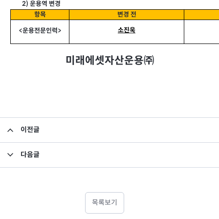
2)
운용역 변경
항목
변경 전
소진욱
<
운용전문인력>
미래에셋자산운용㈜
이전글
소규모펀드 공시의 건(2018년 9월)
다음글
집합투자규약 및 투자설명서 변경의 건
목록보기