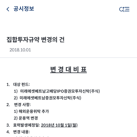
공시정보
집합투자규약 변경의 건
2018.10.01
변 경 대 비 표
1.
대상 펀드:
1)
미래에셋베트남고배당IPO
증권모투자신탁
(
주식
)
2)
미래에셋베트남증권모투자신탁(
주식
)
변경 사항:
2.
1)
해외운용위탁 추가
2)
운용역 변경
3.
효력발생예정일:
2018
년 10
월
1
일
(
월
)
변경 내용:
4.