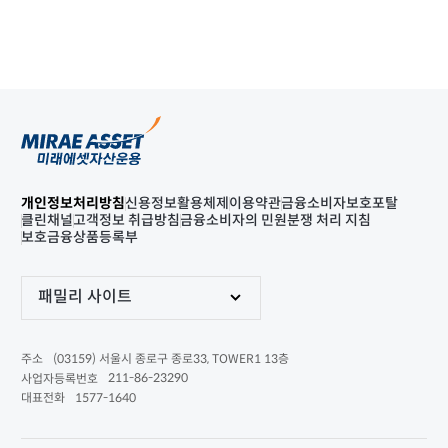
개인정보처리방침
신용정보활용체제
이용약관
금융소비자보호포탈
클린채널
고객정보 취급방침
금융소비자의 민원분쟁 처리 지침
보호금융상품등록부
패밀리 사이트
(03159) 서울시 종로구 종로33, TOWER1 13층
주소
211-86-23290
사업자등록번호
1577-1640
대표전화