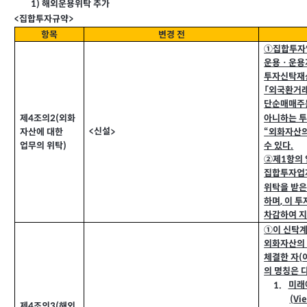
1)
해외운용위탁 추가
<
집합투자규약
>
항목
변경 전
①집합투자
운용ㆍ운용
투자신탁재
「외국환거
단순매매주
제4
조의
2(
외화
아니하는 
신설
자산에 대한
“
외화자산의
<
>
업무의 위탁
)
수 있다
.
②제1
항의 
집합투자업
위탁을 받은
하며
,
이 
차감하여 
①이 신탁계
외화자산의 
체결한 자(
의 명칭은 
미래
1.
(Vi
제4
조의
3(
해외