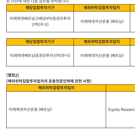
된 자산에 대한 다음 업무를 위탁합니다
.
해당집합투자기구
해외위탁집합투자업자
미래에셋베트남고배당
IPO
증권모투자
미래에셋자산운용
(
베트남
)
신탁
(
주식
)
해당집합투자기구
해외위탁집합투자업자
미래에셋베트남증권모투자신탁
미래에셋자산운용
(
주식
)
(
베트남
)
별첨
[
2]
해외위탁집합투자업자의 운용전문인력에 관한 사항
[
]
해외위탁집합투자업자
미래에셋자산운용
Equity Researc
(
베트남
)