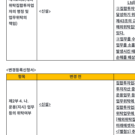
Ltd
위탁집합투자업
②집합투자
신설
<
자의 명칭 및
>
달성하기 위
업무위탁의
제43
조의 
책임
)
해외위탁집합
있다
.
③업무를 수
업무를 소홀
발생시킨 때
손해를 배상
<
변경등록신청서>
항목
변경 전
집합투자업
투자자산 
운용업무 등
제2
부
4.
나
.
업무위탁에 
<
신설
>
운용
(
지시
)
업무
집합투자업
등의 위탁여부
위탁업무에 
[
해외위탁
미래에셋자산
<[
별첨
1]