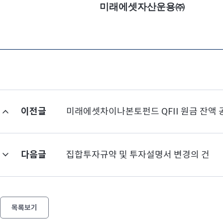
미래에셋자산운용㈜
이전글
미래에셋차이나본토펀드 QFII 원금 잔액 
다음글
집합투자규약 및 투자설명서 변경의 건
목록보기