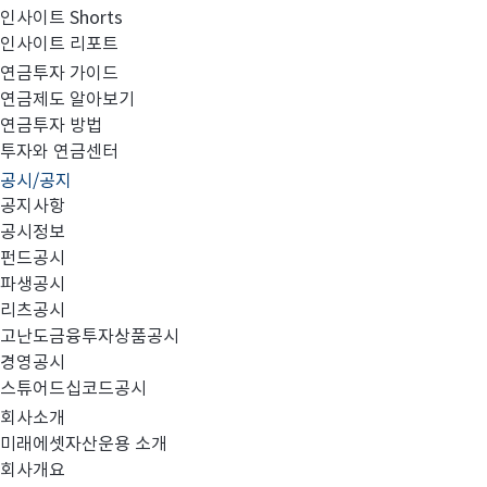
인사이트 Shorts
인사이트 리포트
투자설명서 변경의 건
연금투자 가이드
연금제도 알아보기
연금투자 방법
투자와 연금센터
공시/공지
공지사항
대상 펀드
1.
:
공시정보
펀드공시
no.
파생공시
미래에셋연금한국헬스케어증권자투자신탁
1
리츠공시
미래에셋밸런스롱숏증권자투자신탁
호
채
고난도금융투자상품공시
2
1
(
경영공시
미래에셋
아세안증권투자신탁
주식
3
AI
(
)
스튜어드십코드공시
미래에셋평생소득안정혼합자산자투자신탁
4
회사소개
미래에셋평생소득안정혼합자산자투자신탁
5
(
미래에셋자산운용 소개
회사개요
미래에셋하나
퇴직연금증권자투자신탁
6
1Q
1