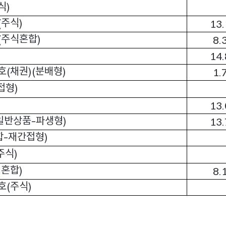
식
)
주식
(
)
13
주식혼합
(
)
8.
14
호
채권
분배형
(
)(
)
1.
접형
)
13
일반상품
파생형
-
)
13
합
재간접형
-
)
주식
)
식혼합
)
8.
호
주식
(
)