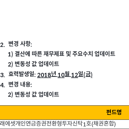
변경 사항
2.
:
결산에 따른 재무제표 및 주요수치 업데이트
1)
변동성 값 업데이트
2)
효력발생일
년
월
일
금
3.
:
2018
10
12
(
)
변경 내용
4.
:
변동성 값 업데이트
2)
펀드명
래에셋개인연금증권전환형투자신탁
호
채권혼합
1
(
)