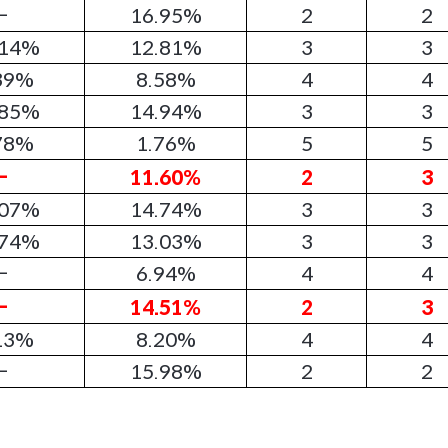
-
16.95%
2
2
.14%
12.81%
3
3
39%
8.58%
4
4
.85%
14.94%
3
3
78%
1.76%
5
5
-
11.60%
2
3
.07%
14.74%
3
3
.74%
13.03%
3
3
-
6.94%
4
4
-
14.51%
2
3
13%
8.20%
4
4
-
15.98%
2
2