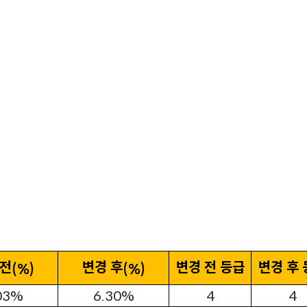
 전
변경 후
변경 전 등급
변경 후
(%)
(%)
03%
6.30%
4
4