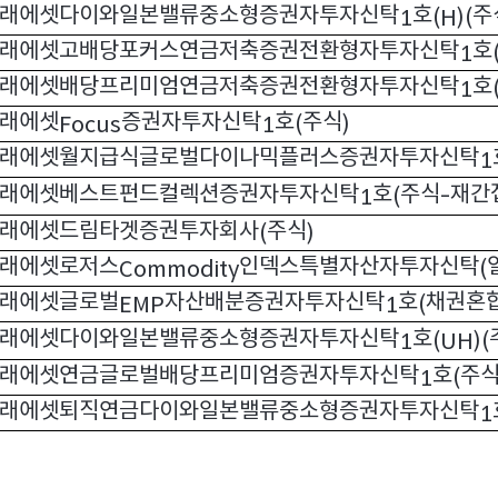
래에셋다이와일본밸류중소형증권자투자신탁
호
주
1
(H)(
래에셋고배당포커스연금저축증권전환형자투자신탁
호
1
래에셋배당프리미엄연금저축증권전환형자투자신탁
호
1
래에셋
증권자투자신탁
호
주식
Focus
1
(
)
래에셋월지급식글로벌다이나믹플러스증권자투자신탁
1
래에셋베스트펀드컬렉션증권자투자신탁
호
주식
재간
1
(
-
래에셋드림타겟증권투자회사
주식
(
)
래에셋로저스
인덱스특별자산자투자신탁
Commodity
(
래에셋글로벌
자산배분증권자투자신탁
호
채권혼
EMP
1
(
래에셋다이와일본밸류중소형증권자투자신탁
호
1
(UH)(
래에셋연금글로벌배당프리미엄증권자투자신탁
호
주
1
(
래에셋퇴직연금다이와일본밸류중소형증권자투자신탁
1