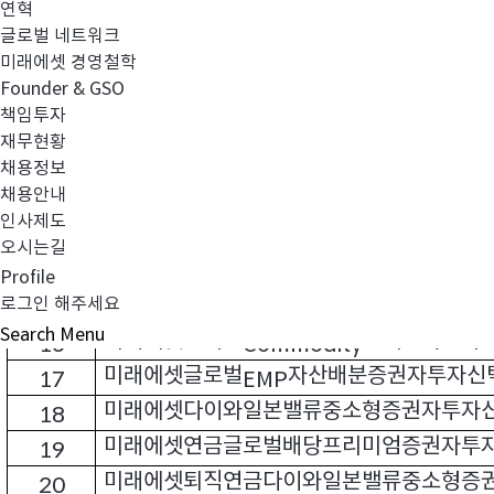
연혁
미래에셋미국달러우량회사채증권자투자신
7
글로벌 네트워크
미래에셋개인연금증권전환형투자신탁
호
8
1
(
미래에셋 경영철학
Founder & GSO
미래에셋다이와일본밸류중소형증권자투자
9
책임투자
미래에셋고배당포커스연금저축증권전환형
10
재무현황
미래에셋배당프리미엄연금저축증권전환형
11
채용정보
채용안내
미래에셋
증권자투자신탁
호
주식
12
Focus
1
(
)
인사제도
미래에셋월지급식글로벌다이나믹플러스증
13
오시는길
미래에셋베스트펀드컬렉션증권자투자신탁
14
Profile
미래에셋드림타겟증권투자회사
주식
로그인 해주세요
15
(
)
Search
Menu
미래에셋로저스
인덱스특별자
16
Commodity
미래에셋글로벌
자산배분증권자투자신
17
EMP
미래에셋다이와일본밸류중소형증권자투자
18
미래에셋연금글로벌배당프리미엄증권자투
19
미래에셋퇴직연금다이와일본밸류중소형증
20