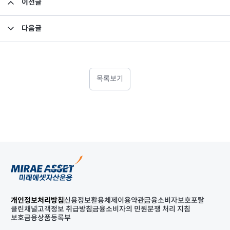
이전글
신규 투자 안내의 건
다음글
미래에셋차이나본토펀드 QFII 원금 잔액 공시
목록보기
개인정보처리방침
신용정보활용체제
이용약관
금융소비자보호포탈
클린채널
고객정보 취급방침
금융소비자의 민원분쟁 처리 지침
보호금융상품등록부