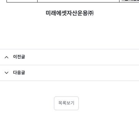
미래에셋자산운용㈜
이전글
미래에셋차이나본토펀드 QFII 원금 잔액 공시
다음글
집합투자규약 변경의 건
목록보기