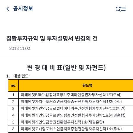
공시정보
집합투자규약 및 투자설명서 변경의 건
2018.11.02
변 경 대 비 표
일반 및 자펀드
(
)
대상 펀드
1.
:
펀드명
no.
미래에셋
업종대표장기주택마련증권자투자신탁
호
주식
1
1
(
)
BRICs
미래에셋가치주포커스연금저축증권전환형자투자신탁
호
주식
2
(
)
1
미래에셋개인연금글로벌다이나믹증권전환형자투자신탁
호
채권
3
(
)
1
미래에셋개인연금글로벌인컴증권전환형자투자신탁
호
채권혼합
4
(
)
1
미래에셋개인연금증권전환형투자신탁
호
채권혼합
5
(
)
1
미래에셋고배당포커스연금저축증권전환형자투자신탁
호
주식
6
(
)
1