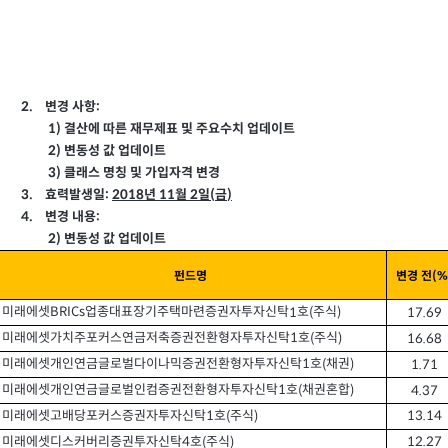
:
변경 사항
2.
1)
결산에 따른 재무제표 및 주요수치 업데이트
2)
변동성 값 업데이트
3)
클래스 명칭 및 가입자격 변경
:
2018
11
효력발생일
년
월
일
금
3.
2
(
)
:
변경 내용
4.
2)
변동성 값 업데이트
펀드명
변경 전
(%
미래에셋
업종대표장기주택마련증권자투자신탁
호
주식
1
(
)
17.69
BRICs
미래에셋가치주포커스연금저축증권전환형자투자신탁
호
주식
(
)
16.68
1
미래에셋개인연금글로벌다이나믹증권전환형자투자신탁
호
채권
(
)
1.71
1
미래에셋개인연금글로벌인컴증권전환형자투자신탁
호
채권혼합
(
)
4.37
1
미래에셋고배당포커스증권자투자신탁
호
주식
(
)
1
13.14
미래에셋디스커버리증권투자신탁
호
주식
(
)
4
12.27