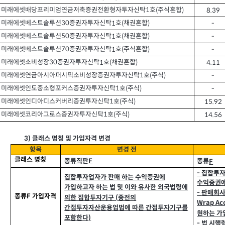
미래에셋배당프리미엄연금저축증권전환형자투자신탁
호
주식혼합
(
)
8.39
1
미래에셋베스트솔루션
증권자투자신탁
호
채권혼합
1
(
)
-
30
미래에셋베스트솔루션
증권자투자신탁
호
채권혼합
1
(
)
-
50
미래에셋베스트솔루션
증권자투자신탁
호
주식혼합
1
(
)
-
70
미래에셋소비성장
증권자투자신탁
호
채권혼합
1
(
)
4.11
30
미래에셋연금아시아퍼시픽소비성장증권자투자신탁
호
주식
(
)
-
1
미래에셋인도중소형포커스증권자투자신탁
호
주식
(
)
-
1
미래에셋인디아디스커버리증권투자신탁
호
주식
(
)
15.92
1
미래에셋코리아그로스증권자투자신탁
호
주식
(
)
14.56
1
3)
클래스 명칭 및 가입자격 변경
항목
변경 전
클래스 명칭
종류직판
종류
F
F
-
집합투자
집합투자업자가 판매 하는 수익증권에
수익증권에
가입하고자 하는 법 및 이와 유사한 외국법령에
판매회사
-
종류
가입자격
F
의한 집합투자기구
종전의
(
Wrap Ac
간접투자자산운용업법에 따른 간접투자기구를
원하는 가
포함한다
)
-
법 시행