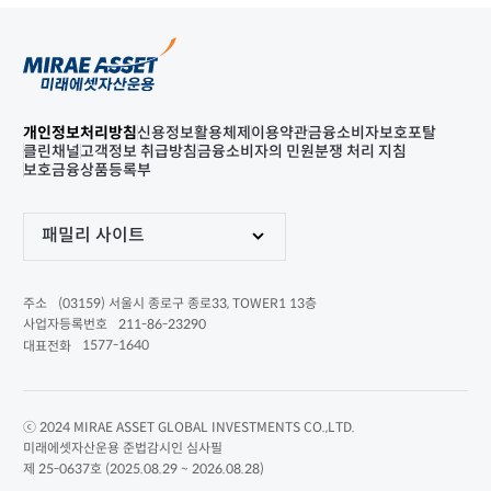
개인정보처리방침
신용정보활용체제
이용약관
금융소비자보호포탈
클린채널
고객정보 취급방침
금융소비자의 민원분쟁 처리 지침
보호금융상품등록부
패밀리 사이트
(03159) 서울시 종로구 종로33, TOWER1 13층
주소
211-86-23290
사업자등록번호
1577-1640
대표전화
ⓒ 2024 MIRAE ASSET GLOBAL INVESTMENTS CO.,LTD.
미래에셋자산운용 준법감시인 심사필
제 25-0637호 (2025.08.29 ~ 2026.08.28)