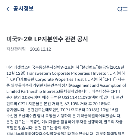
공시정보
미국9-2호 LP지분인수 관련 공시
자산관리팀
2018.12.12
미래에셋맵스미국부동산투자신탁
9-2
호
(
이하
”
본건
펀드
”)
는
금일
(2018
년
12
월
12
일
) Transwestern Corporate Properties I Investor, L.P. (
이하
“TCP I”)
가
보유한
Corporate Properties Trust I, L.P.(
이하
“CPT I”)
지분
중 일부를
매수하기
위한
지분인수약정서
(Assignment and Assumption of
Limited Partnership Interests)
를
체결하였습니다
.
매수
대상은
CPT I
본건
총
지분의
3.08%
이며
,
매수 금액은
US$11,411,090(
액면가
)
입니다
.
펀드의 CPT I
지분율은 본건 거래 전
67.10%,
거래 후
70.18%
로
증가합니다
으로부터 2018
년
10
월
15
일
.
본건
펀드는
매도인인
TCP I
수신한 우선매수권 행사 요청을 시행하여 본 계약을
되었습니다.
체결하게
본건 펀드는 보유중인 예비자금을 활용하여 투자를 실행하며
,
별도의 자금
조달은 없습니다
.
본건 펀드는 금회 추가
지분매수를
통하여
향후
수익률
향상을
기대할
수
있습니다
.
지분
취득
예정일은