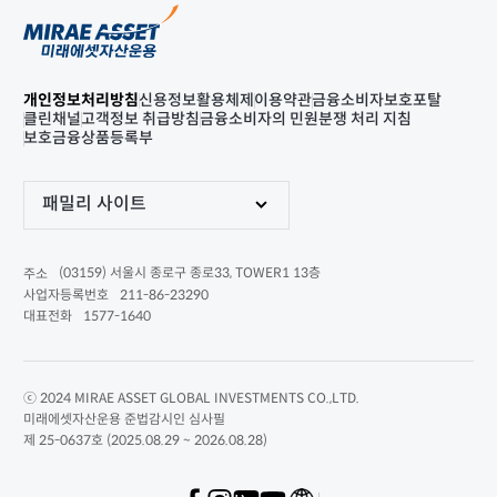
개인정보처리방침
신용정보활용체제
이용약관
금융소비자보호포탈
클린채널
고객정보 취급방침
금융소비자의 민원분쟁 처리 지침
보호금융상품등록부
패밀리 사이트
(03159) 서울시 종로구 종로33, TOWER1 13층
주소
211-86-23290
사업자등록번호
1577-1640
대표전화
ⓒ 2024 MIRAE ASSET GLOBAL INVESTMENTS CO.,LTD.
미래에셋자산운용 준법감시인 심사필
제 25-0637호 (2025.08.29 ~ 2026.08.28)