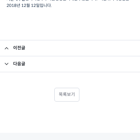
2018
년
12
월
12
일
입니다
.
이전글
펀드 자산 평가액 기준가 반영 안내
다음글
펀드 자산 평가액 기준가 반영 안내
목록보기